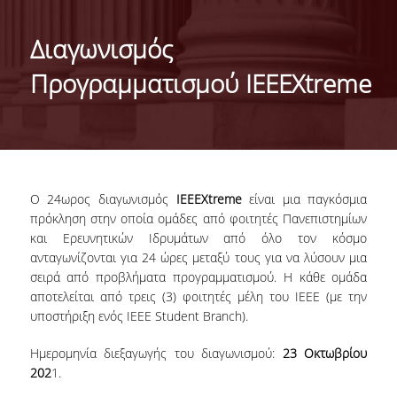
ΤΑΥΤΟΤΗΤΑ ΤΟΥ ΤΜΗΜΑΤΟΣ
Διαγωνισμός
ΑΠΟΣΤΟΛΗ ΤΟΥ ΤΜΗΜΑΤΟΣ
Προγραμματισμού IEEEXtreme
ΔΙΟΙΚΗΣΗ ΤΟΥ ΤΜΗΜΑΤΟΣ
ΣΥΜΒΟΥΛΕΥΤΙΚΗ ΕΠΙΤΡΟΠΗ
ΔΙΕΘΝΕΙΣ ΔΙΑΚΡΙΣΕΙΣ
Ο 24ωρος διαγωνισμός
IEEEXtreme
είναι μια παγκόσμια
TESTIMONIALS ΔΙΑΚΡΙΣΕΩΝ
πρόκληση στην οποία ομάδες από φοιτητές Πανεπιστημίων
και Ερευνητικών Ιδρυμάτων από όλο τον κόσμο
ΕΠΑΓΓΕΛΜΑΤΙΚΕΣ ΠΡΟΟΠΤΙΚΕΣ
ανταγωνίζονται για 24 ώρες μεταξύ τους για να λύσουν μια
σειρά από προβλήματα προγραμματισμού. Η κάθε ομάδα
ΓΙΑ ΜΑΘΗΤΕΣ ΛΥΚΕΙΟΥ
αποτελείται από τρεις (3) φοιτητές μέλη του IEEE (με την
υποστήριξη ενός ΙΕΕΕ Student Branch).
ΠΡΟΓΡΑΜΜΑ ΥΠΟΤΡΟΦΙΩΝ
Ημερομηνία διεξαγωγής του διαγωνισμού:
23 Οκτωβρίου
ΚΡΙΤΗΡΙΑ ΚΑΙ ΔΙΑΔΙΚΑΣΙΑ ΕΠΙΛΟΓΗΣ
202
1.
ΕΡΓΑΣΤΗΡΙΑΚΗ ΥΠΟΔΟΜΗ