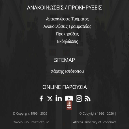
ΑΝΑΚΟΙΝΩΣΕΙΣ / ΠΡΟΚΗΡΥΞΕΙΣ
ΔΙΟΙΚΗΤΙΚΟ ΠΡΟΣΩΠΙΚΟ
Ανακοινώσεις Τμήματος
ΜΕΤΑΔΙΔΑΚΤΟΡΙΚΟΙ ΕΡΕΥΝΗΤΕΣ
Ανακοινώσεις Γραμματείας
ΜΗΤΡΩΟ ΜΕΛΩΝ ΤΜΗΜΑΤΟΣ
Προκηρύξεις
Εκδηλώσεις
ΠΡΟΠΤΥΧΙΑΚΕΣ ΣΠΟΥΔΕΣ
ΠΡΟΓΡΑΜΜΑ ΣΠΟΥΔΩΝ
SITEMAP
ΟΔΗΓΟΣ ΚΑΙ ΚΑΤΕΥΘΥΝΣΕΙΣ ΣΠΟΥΔΩΝ
Χάρτης Ιστότοπου
ΜΑΘΗΜΑΤΑ ΠΡΟΓΡΑΜΜΑΤΟΣ ΣΠΟΥΔΩΝ
ONLINE ΠΑΡΟΥΣΙΑ
ΜΑΘΗΜΑΤΑ ΕΛΕΥΘΕΡΗΣ ΕΠΙΛΟΓΗΣ ΑΠΟ
ΑΛΛΑ ΤΜΗΜΑΤΑ
ΒΡΑΒΕΙΑ ΕΡΓΑΣΙΩΝ
© Copyright 1996 - 2026 |
© Copyright 1996 - 2026 |
ΠΡΑΚΤΙΚΗ ΑΣΚΗΣΗ ΚΑΙ ΠΤΥΧΙΑΚΗ ΕΡΓΑΣΙΑ
Οικονομικό Πανεπιστήμιο
Athens University of Economics