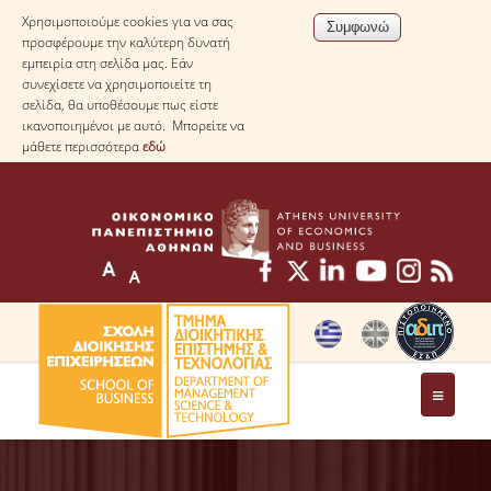
Χρησιμοποιούμε cookies για να σας
προσφέρουμε την καλύτερη δυνατή
εμπειρία στη σελίδα μας. Εάν
συνεχίσετε να χρησιμοποιείτε τη
σελίδα, θα υποθέσουμε πως είστε
ικανοποιημένοι με αυτό. Μπορείτε να
μάθετε περισσότερα
εδώ
ΤΟ ΤΜΗΜΑ
ΜΕ ΜΙΑ ΜΑΤΙΑ