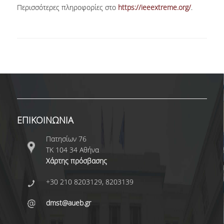
Περισσότερες πληροφορίες στο
https://ieeextreme.org/
.
NEWSLETTERS
TESTIMONIALS
ΒΡΑΒΕΙΑ ΕΞΑΙΡΕΤΙΚΗΣ ΕΠΙΔΟΣΗΣ ΣΤΗ
ΔΙΔΑΣΚΑΛΙΑ
ΑΝΘΡΩΠΙΝΟ ΔΥΝΑΜΙΚΟ
ΠΡΟΣΩΠΙΚΟ ΤΟΥ ΤΜΗΜΑΤΟΣ
ΕΠΙΚΟΙΝΩΝΙΑ
ΜΕΛΗ ΔΕΠ
Πατησίων 76
ΤΚ 104 34 Αθήνα
ΕΠΙΤΙΜΟΙ ΔΙΔΑΚΤΟΡΕΣ
Χάρτης πρόσβασης
ΕΠΙΣΚΕΠΤΕΣ ΚΑΘΗΓΗΤΕΣ
+30 210 8203129, 8203139
ΜΕΛΗ Ε.ΔΙ.Π.
dmst@aueb.gr
ΜΕΛΗ Ε.Τ.Ε.Π.