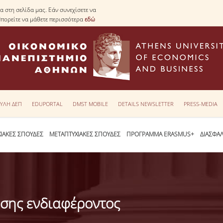
 στη σελίδα μας. Εάν συνεχίσετε να
Μπορείτε να μάθετε περισσότερα
εδώ
ΥΛΗ ΔΕΠ
EDUPORTAL
DMST MOBILE
DETAILS NEWSLETTER
PRESS-MEDIA
ΙΑΚΕΣ ΣΠΟΥΔΕΣ
ΜΕΤΑΠΤΥΧΙΑΚΕΣ ΣΠΟΥΔΕΣ
ΠΡΟΓΡΑΜΜΑ ERASMUS+
ΔΙΑΣΦΑ
σης ενδιαφέροντος