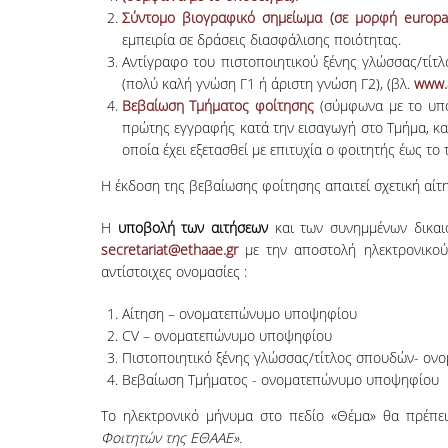
Σύντομο βιογραφικό σημείωμα (σε μορφή
europa
εμπειρία σε δράσεις διασφάλισης ποιότητας.
Αντίγραφο του πιστοποιητικού ξένης γλώσσας/τίτ
(πολύ καλή γνώση Γ1 ή άριστη γνώση Γ2), (βλ.
www.
Βεβαίωση Τμήματος φοίτησης
(σύμφωνα με το υπό
πρώτης εγγραφής κατά την εισαγωγή στο Τμήμα, κ
οποία έχει εξετασθεί με επιτυχία ο φοιτητής έως τ
Η έκδοση της βεβαίωσης φοίτησης απαιτεί σχετική αίτ
Η
υποβολή των αιτήσεων
και των συνημμένων δικαιο
secretariat@ethaae.gr
με την αποστολή ηλεκτρονικού 
αντίστοιχες ονομασίες :
Αίτηση – ονοματεπώνυμο υποψηφίου
CV – ονοματεπώνυμο υποψηφίου
Πιστοποιητικό ξένης γλώσσας/τίτλος σπουδών- ο
Βεβαίωση Τμήματος - ονοματεπώνυμο υποψηφίου
Το ηλεκτρονικό μήνυμα στο πεδίο «Θέμα» θα πρέπει
Φοιτητών της ΕΘΑΑΕ».