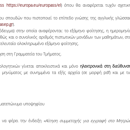
ss
https://europa.eu/europass/el
) όπου θα αναφέρεται τυχόν σχετικ
λου σπουδών που πιστοποιεί το επίπεδο γνώσης της αγγλικής γλώσσα
asep.gr
).
δειγμα) στην οποία αναφέρονται: το εξάμηνο φοίτησης, η ημερομηνί
αθώς και ο συνολικός αριθμός πιστωτικών μονάδων των μαθημάτων, στ
ο τελευταίο ολοκληρωμένο εξάμηνο φοίτησης.
ηση στη Γραμματεία του Τμήματος.
λογητικών γίνεται αποκλειστικά και μόνο
ηλεκτρονικά στη διεύθυνσ
μηνύματος με συνημμένα τα εξής αρχεία (σε μορφή pdf) και με τι
νοματεπώνυμο υποψηφίου
 να φέρει την ένδειξη
«Αίτηση συμμετοχής για εγγραφή στο Μητρώ