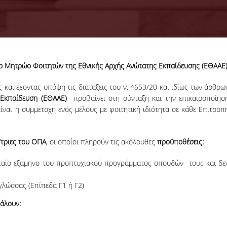
ο Μητρώο Φοιτητών της Εθνικής Αρχής Ανώτατης Εκπαίδευσης (ΕΘΑΑΕ
18-06-2026
Προκήρυξη
αι έχοντας υπόψη τις διατάξεις του ν. 4653/20 και ιδίως των άρθρω
Εκπόνησης
 Εκπαίδευση (ΕΘΑΑΕ)
προβαίνει στη σύνταξη και την επικαιροποίησ
Διδακτορικών
Η Συνέλευση τ
αι η συμμετοχή ενός μέλους με φοιτητική ιδιότητα σε κάθε Επιτροπ
Διατριβών
Τμήματος ΔΕΤ τ
ΟΠΑ, αποφάσισε τ
προκήρυξη νέ
/τριες του ΟΠΑ
, οι οποίοι πληρούν τις ακόλουθες
προϋποθέσεις:
θέσεων υποψηφί
διδακτόρων.
ευταίο εξάμηνο του προπτυχιακού προγράμματος σπουδών τους και δε
ΠΕΡΙΣΣΟΤΕΡΑ
γλώσσας (Επίπεδα Γ1 ή Γ2)
άλουν: