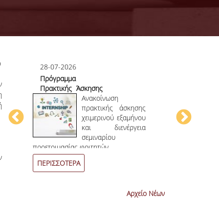
)
28-07-2026
23-07-2026
Πρόγραμμα
Πρώτο το 
ν
Πρακτικής Άσκησης
στο
η
ου
Χειμερινού
Ανακοίνωση
Επιστημονικ
ή
ου
Εξαμήνου 2026-
πρακτικής άσκησης
ην
2027
χειμερινού εξαμήνου
ων
και διενέργεια
ων
σεμιναρίου
4
ο
επιστημονι
προετοιμασίας φοιτητών.
συνεχόμενη χρο
ν
ΠΕΡΙΣΣΟΤΕΡΑ
ΠΕΡΙΣΣΟΤΕΡ
Αρχείο Νέων