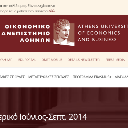
 στη σελίδα μας. Εάν συνεχίσετε να
Μπορείτε να μάθετε περισσότερα
εδώ
ΥΛΗ ΔΕΠ
EDUPORTAL
DMST MOBILE
DETAILS NEWSLETTER
PRESS-MEDIA
ΙΑΚΕΣ ΣΠΟΥΔΕΣ
ΜΕΤΑΠΤΥΧΙΑΚΕΣ ΣΠΟΥΔΕΣ
ΠΡΟΓΡΑΜΜΑ ERASMUS+
ΔΙΑΣΦΑ
ρικό Ιούνιος-Σεπτ. 2014