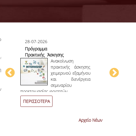
ο
28-07-2026
23-07-2026
Πρόγραμμα
Πρώτο το 
Πρακτικής Άσκησης
στο
4
ου
Χειμερινού
Ανακοίνωση
Επιστημονικ
ου
Εξαμήνου 2026-
πρακτικής άσκησης
η
ην
2027
χειμερινού εξαμήνου
ων
και διενέργεια
ων
σεμιναρίου
4
ο
επιστημονι
ν
προετοιμασίας φοιτητών.
συνεχόμενη χρο
ΠΕΡΙΣΣΟΤΕΡΑ
ΠΕΡΙΣΣΟΤΕΡ
Αρχείο Νέων