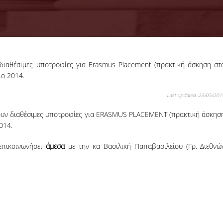
διαθέσιμες υποτροφίες για Erasmus Placement (πρακτική άσκηση στ
18-06-2026
ιο 2014.
Προκήρυξη
Εκπόνησης
Last updated: 23/05/201
Διδακτορικών
Η Συνέλευση τ
Διατριβών
Τμήματος ΔΕΤ τ
ουν διαθέσιμες υποτροφίες για ERASMUS PLACEMENT (πρακτική άσκησ
ΟΠΑ, αποφάσισε τ
014.
προκήρυξη νέ
θέσεων υποψηφί
επικοινωνήσει
άμεσα
με την κα Bασιλική Παπαβασιλείου (Γρ. Διεθνώ
διδακτόρων.
ΠΕΡΙΣΣΟΤΕΡΑ