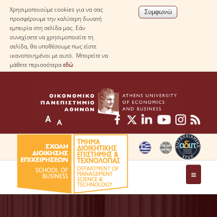
Χρησιμοποιούμε cookies για να σας
προσφέρουμε την καλύτερη δυνατή
εμπειρία στη σελίδα μας. Εάν
συνεχίσετε να χρησιμοποιείτε τη
σελίδα, θα υποθέσουμε πως είστε
ικανοποιημένοι με αυτό. Μπορείτε να
μάθετε περισσότερα
εδώ
ΤΟ ΤΜΗΜΑ
ΜΕ ΜΙΑ ΜΑΤΙΑ