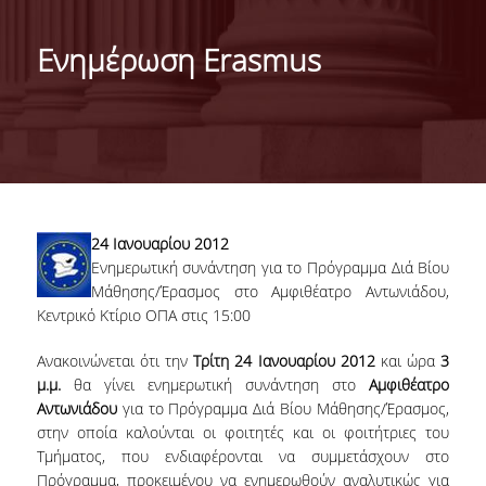
ΤΑΥΤΟΤΗΤΑ ΤΟΥ ΤΜΗΜΑΤΟΣ
Ενημέρωση Erasmus
ΑΠΟΣΤΟΛΗ ΤΟΥ ΤΜΗΜΑΤΟΣ
ΔΙΟΙΚΗΣΗ ΤΟΥ ΤΜΗΜΑΤΟΣ
ΣΥΜΒΟΥΛΕΥΤΙΚΗ ΕΠΙΤΡΟΠΗ
ΔΙΕΘΝΕΙΣ ΔΙΑΚΡΙΣΕΙΣ
24 Ιανουαρίου 2012
TESTIMONIALS ΔΙΑΚΡΙΣΕΩΝ
Ενημερωτική συνάντηση για το Πρόγραμμα Διά Βίου
Μάθησης/Έρασμος στο Αμφιθέατρο Αντωνιάδου,
ΕΠΑΓΓΕΛΜΑΤΙΚΕΣ ΠΡΟΟΠΤΙΚΕΣ
Κεντρικό Κτίριο ΟΠΑ στις 15:00
ΓΙΑ ΜΑΘΗΤΕΣ ΛΥΚΕΙΟΥ
Ανακοινώνεται ότι την
Τρίτη 24 Ιανουαρίου 2012
και ώρα
3
μ.μ.
θα γίνει ενημερωτική συνάντηση στο
Αμφιθέατρο
ΠΡΟΓΡΑΜΜΑ ΥΠΟΤΡΟΦΙΩΝ
Αντωνιάδου
για το Πρόγραμμα Διά Βίου Μάθησης/Έρασμος,
στην οποία καλούνται οι φοιτητές και οι φοιτήτριες του
ΚΡΙΤΗΡΙΑ ΚΑΙ ΔΙΑΔΙΚΑΣΙΑ ΕΠΙΛΟΓΗΣ
Τμήματος, που ενδιαφέρονται να συμμετάσχουν στο
Πρόγραμμα, προκειμένου να ενημερωθούν αναλυτικώς για
ΕΡΓΑΣΤΗΡΙΑΚΗ ΥΠΟΔΟΜΗ