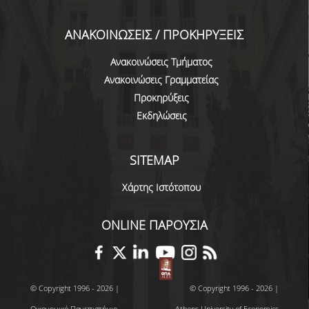
ΔΙΟΙΚΗΤΙΚΟ ΠΡΟΣΩΠΙΚΟ
ΑΝΑΚΟΙΝΩΣΕΙΣ / ΠΡΟΚΗΡΥΞΕΙΣ
ΜΕΤΑΔΙΔΑΚΤΟΡΙΚΟΙ ΕΡΕΥΝΗΤΕΣ
Ανακοινώσεις Τμήματος
ΜΗΤΡΩΟ ΜΕΛΩΝ ΤΜΗΜΑΤΟΣ
Ανακοινώσεις Γραμματείας
Προκηρύξεις
ΠΡΟΠΤΥΧΙΑΚΕΣ ΣΠΟΥΔΕΣ
Εκδηλώσεις
ΠΡΟΓΡΑΜΜΑ ΣΠΟΥΔΩΝ
SITEMAP
ΟΔΗΓΟΣ ΚΑΙ ΚΑΤΕΥΘΥΝΣΕΙΣ ΣΠΟΥΔΩΝ
Χάρτης Ιστότοπου
ΜΑΘΗΜΑΤΑ ΠΡΟΓΡΑΜΜΑΤΟΣ ΣΠΟΥΔΩΝ
ΜΑΘΗΜΑΤΑ ΕΛΕΥΘΕΡΗΣ ΕΠΙΛΟΓΗΣ ΑΠΟ
ONLINE ΠΑΡΟΥΣΙΑ
ΑΛΛΑ ΤΜΗΜΑΤΑ
ΒΡΑΒΕΙΑ ΕΡΓΑΣΙΩΝ
ΠΡΑΚΤΙΚΗ ΑΣΚΗΣΗ ΚΑΙ ΠΤΥΧΙΑΚΗ ΕΡΓΑΣΙΑ
© Copyright 1996 - 2026 |
© Copyright 1996 - 2026 |
Οικονομικό Πανεπιστήμιο
Athens University of Economics