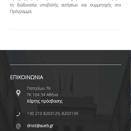
τη διαδικασία υποβολής αιτήσεων και συμμετοχής στο
Πρόγραμμα.
NEWSLETTERS
TESTIMONIALS
ΒΡΑΒΕΙΑ ΕΞΑΙΡΕΤΙΚΗΣ ΕΠΙΔΟΣΗΣ ΣΤΗ
ΔΙΔΑΣΚΑΛΙΑ
ΑΝΘΡΩΠΙΝΟ ΔΥΝΑΜΙΚΟ
ΠΡΟΣΩΠΙΚΟ ΤΟΥ ΤΜΗΜΑΤΟΣ
ΕΠΙΚΟΙΝΩΝΙΑ
ΜΕΛΗ ΔΕΠ
Πατησίων 76
ΕΠΙΤΙΜΟΙ ΔΙΔΑΚΤΟΡΕΣ
ΤΚ 104 34 Αθήνα
Χάρτης πρόσβασης
ΕΠΙΣΚΕΠΤΕΣ ΚΑΘΗΓΗΤΕΣ
+30 210 8203129, 8203139
ΜΕΛΗ Ε.ΔΙ.Π.
dmst@aueb.gr
ΜΕΛΗ Ε.Τ.Ε.Π.