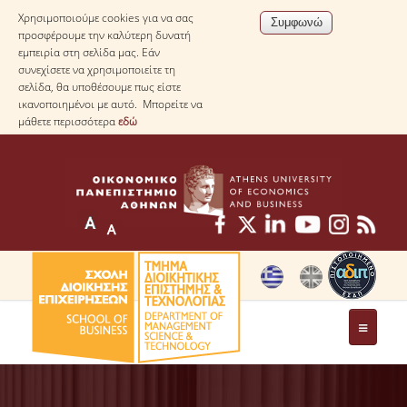
Χρησιμοποιούμε cookies για να σας
προσφέρουμε την καλύτερη δυνατή
εμπειρία στη σελίδα μας. Εάν
συνεχίσετε να χρησιμοποιείτε τη
σελίδα, θα υποθέσουμε πως είστε
ικανοποιημένοι με αυτό. Μπορείτε να
μάθετε περισσότερα
εδώ
ΤΟ ΤΜΗΜΑ
ΜΕ ΜΙΑ ΜΑΤΙΑ