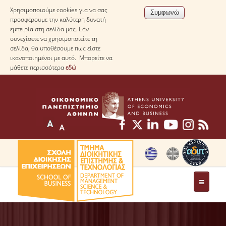
Χρησιμοποιούμε cookies για να σας
προσφέρουμε την καλύτερη δυνατή
εμπειρία στη σελίδα μας. Εάν
συνεχίσετε να χρησιμοποιείτε τη
σελίδα, θα υποθέσουμε πως είστε
ικανοποιημένοι με αυτό. Μπορείτε να
μάθετε περισσότερα
εδώ
ΤΟ ΤΜΗΜΑ
ΜΕ ΜΙΑ ΜΑΤΙΑ