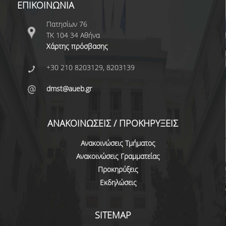
ΕΠΙΚΟΙΝΩΝΙΑ
ΔΙΟΙΚΗΤΙΚΟ ΠΡΟΣΩΠΙΚΟ
Πατησίων 76
ΜΕΤΑΔΙΔΑΚΤΟΡΙΚΟΙ ΕΡΕΥΝΗΤΕΣ
ΤΚ 104 34 Αθήνα
Χάρτης πρόσβασης
ΜΗΤΡΩΟ ΜΕΛΩΝ ΤΜΗΜΑΤΟΣ
+30 210 8203129, 8203139
ΠΡΟΠΤΥΧΙΑΚΕΣ ΣΠΟΥΔΕΣ
dmst@aueb.gr
ΠΡΟΓΡΑΜΜΑ ΣΠΟΥΔΩΝ
ΟΔΗΓΟΣ ΚΑΙ ΚΑΤΕΥΘΥΝΣΕΙΣ ΣΠΟΥΔΩΝ
ΑΝΑΚΟΙΝΩΣΕΙΣ / ΠΡΟΚΗΡΥΞΕΙΣ
ΜΑΘΗΜΑΤΑ ΠΡΟΓΡΑΜΜΑΤΟΣ ΣΠΟΥΔΩΝ
Ανακοινώσεις Τμήματος
Ανακοινώσεις Γραμματείας
ΜΑΘΗΜΑΤΑ ΕΛΕΥΘΕΡΗΣ ΕΠΙΛΟΓΗΣ ΑΠΟ
ΑΛΛΑ ΤΜΗΜΑΤΑ
Προκηρύξεις
Εκδηλώσεις
ΒΡΑΒΕΙΑ ΕΡΓΑΣΙΩΝ
ΠΡΑΚΤΙΚΗ ΑΣΚΗΣΗ ΚΑΙ ΠΤΥΧΙΑΚΗ ΕΡΓΑΣΙΑ
SITEMAP