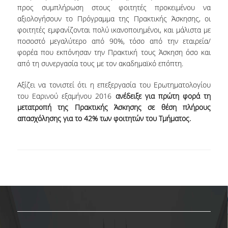
προς συμπλήρωση στους φοιτητές προκειμένου να
αξιολογήσουν το Πρόγραμμα της Πρακτικής Άσκησης, οι
NEWSLETTERS
φοιτητές εμφανίζονται πολύ ικανοποιημένοι, και μάλιστα με
ποσοστό μεγαλύτερο από 90%, τόσο από την εταιρεία/
TESTIMONIALS
φορέα που εκπόνησαν την Πρακτική τους Άσκηση όσο και
ΒΡΑΒΕΙΑ ΕΞΑΙΡΕΤΙΚΗΣ ΕΠΙΔΟΣΗΣ ΣΤΗ
από τη συνεργασία τους με τον ακαδημαϊκό επόπτη.
ΔΙΔΑΣΚΑΛΙΑ
Αξίζει να τονιστεί ότι η επεξεργασία του Ερωτηματολογίου
ΑΝΘΡΩΠΙΝΟ ΔΥΝΑΜΙΚΟ
του Εαρινού εξαμήνου 2016
ανέδειξε για πρώτη φορά τη
μετατροπή της Πρακτικής Άσκησης σε θέση πλήρους
ΠΡΟΣΩΠΙΚΟ ΤΟΥ ΤΜΗΜΑΤΟΣ
απασχόλησης για το 42% των φοιτητών του Τμήματος.
ΜΕΛΗ ΔΕΠ
ΕΠΙΤΙΜΟΙ ΔΙΔΑΚΤΟΡΕΣ
ΕΠΙΣΚΕΠΤΕΣ ΚΑΘΗΓΗΤΕΣ
ΜΕΛΗ Ε.ΔΙ.Π.
ΜΕΛΗ Ε.Τ.Ε.Π.