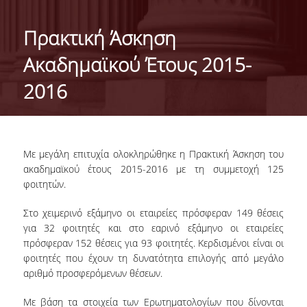
ΤΑΥΤΟΤΗΤΑ ΤΟΥ ΤΜΗΜΑΤΟΣ
Πρακτική Άσκηση
ΑΠΟΣΤΟΛΗ ΤΟΥ ΤΜΗΜΑΤΟΣ
Ακαδημαϊκού Έτους 2015-
ΔΙΟΙΚΗΣΗ ΤΟΥ ΤΜΗΜΑΤΟΣ
2016
ΣΥΜΒΟΥΛΕΥΤΙΚΗ ΕΠΙΤΡΟΠΗ
ΔΙΕΘΝΕΙΣ ΔΙΑΚΡΙΣΕΙΣ
Με μεγάλη επιτυχία ολοκληρώθηκε η Πρακτική Άσκηση του
TESTIMONIALS ΔΙΑΚΡΙΣΕΩΝ
ακαδημαϊκού έτους 2015-2016 με τη συμμετοχή 125
φοιτητών.
ΕΠΑΓΓΕΛΜΑΤΙΚΕΣ ΠΡΟΟΠΤΙΚΕΣ
Στο χειμερινό εξάμηνο οι εταιρείες πρόσφεραν 149 θέσεις
ΓΙΑ ΜΑΘΗΤΕΣ ΛΥΚΕΙΟΥ
για 32 φοιτητές και στο εαρινό εξάμηνο οι εταιρείες
πρόσφεραν 152 θέσεις για 93 φοιτητές. Κερδισμένοι είναι οι
ΠΡΟΓΡΑΜΜΑ ΥΠΟΤΡΟΦΙΩΝ
φοιτητές που έχουν τη δυνατότητα επιλογής από μεγάλο
αριθμό προσφερόμενων θέσεων.
ΚΡΙΤΗΡΙΑ ΚΑΙ ΔΙΑΔΙΚΑΣΙΑ ΕΠΙΛΟΓΗΣ
Με βάση τα στοιχεία των Ερωτηματολογίων που δίνονται
ΕΡΓΑΣΤΗΡΙΑΚΗ ΥΠΟΔΟΜΗ