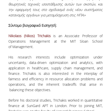
θεωρητικές τεχνικές ισοστάθμισης αυτών των σκοπών, και
ΔΙΟΙΚΗΤΙΚΟ ΠΡΟΣΩΠΙΚΟ
την εφαρμογή τους στο σχεδιασμό ενός νέου συστήματος
κατανομής οργάνων για μεταμόσχευση στις ΗΠΑ
.»
ΜΕΤΑΔΙΔΑΚΤΟΡΙΚΟΙ ΕΡΕΥΝΗΤΕΣ
Σύντομο βιογραφικό Εισηγητή:
ΜΗΤΡΩΟ ΜΕΛΩΝ ΤΜΗΜΑΤΟΣ
Nikolaos (Nikos) Trichakis
is an Associate Professor of
ΠΡΟΠΤΥΧΙΑΚΕΣ ΣΠΟΥΔΕΣ
Operations Management at the MIT Sloan School
of Management.
ΠΡΟΓΡΑΜΜΑ ΣΠΟΥΔΩΝ
His research interests include optimization under
ΟΔΗΓΟΣ ΚΑΙ ΚΑΤΕΥΘΥΝΣΕΙΣ ΣΠΟΥΔΩΝ
uncertainty, data-driven optimization and analytics, with
ΜΑΘΗΜΑΤΑ ΠΡΟΓΡΑΜΜΑΤΟΣ ΣΠΟΥΔΩΝ
application in healthcare, supply chain management, and
finance. Trichakis is also interested in the interplay of
ΜΑΘΗΜΑΤΑ ΕΛΕΥΘΕΡΗΣ ΕΠΙΛΟΓΗΣ ΑΠΟ
fairness and efficiency in resource allocation problems and
ΑΛΛΑ ΤΜΗΜΑΤΑ
operations, and the inherent tradeoffs that arise in
balancing these objectives.
ΒΡΑΒΕΙΑ ΕΡΓΑΣΙΩΝ
Before his doctoral studies, Trichakis worked in quantitative
ΠΡΑΚΤΙΚΗ ΑΣΚΗΣΗ ΚΑΙ ΠΤΥΧΙΑΚΗ ΕΡΓΑΣΙΑ
finance at SunGard APT in London. Prior to joining MIT,