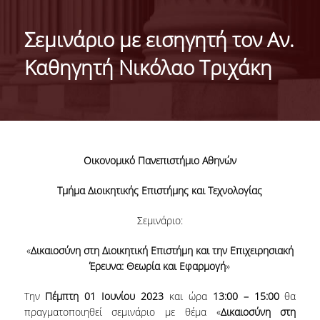
ΤΑΥΤΟΤΗΤΑ ΤΟΥ ΤΜΗΜΑΤΟΣ
Σεμινάριο με εισηγητή τον Αν.
ΑΠΟΣΤΟΛΗ ΤΟΥ ΤΜΗΜΑΤΟΣ
Καθηγητή Νικόλαο Τριχάκη
ΔΙΟΙΚΗΣΗ ΤΟΥ ΤΜΗΜΑΤΟΣ
ΣΥΜΒΟΥΛΕΥΤΙΚΗ ΕΠΙΤΡΟΠΗ
ΔΙΕΘΝΕΙΣ ΔΙΑΚΡΙΣΕΙΣ
Οικονομικό Πανεπιστήμιο Αθηνών
TESTIMONIALS ΔΙΑΚΡΙΣΕΩΝ
Τμήμα Διοικητικής Επιστήμης και Τεχνολογίας
ΕΠΑΓΓΕΛΜΑΤΙΚΕΣ ΠΡΟΟΠΤΙΚΕΣ
Σεμινάριο:
ΓΙΑ ΜΑΘΗΤΕΣ ΛΥΚΕΙΟΥ
«
Δικαιοσύνη στη Διοικητική Επιστήμη και την Επιχειρησιακή
ΠΡΟΓΡΑΜΜΑ ΥΠΟΤΡΟΦΙΩΝ
Έρευνα: Θεωρία και Εφαρμογή
»
ΚΡΙΤΗΡΙΑ ΚΑΙ ΔΙΑΔΙΚΑΣΙΑ ΕΠΙΛΟΓΗΣ
Την
Πέμπτη 01 Ιουνίου
2023
και ώρα
13:00 – 15:00
θα
πραγματοποιηθεί σεμινάριο με θέμα «
Δικαιοσύνη στη
ΕΡΓΑΣΤΗΡΙΑΚΗ ΥΠΟΔΟΜΗ