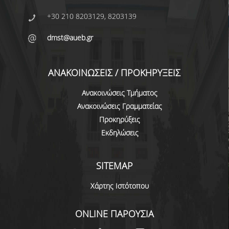
ΠΡΟΓΡΑΜΜΑ ERASMUS+
+30 210 8203129, 8203139
ΜΑΘΗΜΑΤΑ ΠΟΥ ΠΡΟΣΦΕΡΕΙ ΤΟ
dmst@aueb.gr
ΤΜΗΜΑ
ΣΥΝΕΡΓΑΖΟΜΕΝΑ ΠΑΝΕΠΙΣΤΗΜΙΑ
ΑΝΑΚΟΙΝΩΣΕΙΣ / ΠΡΟΚΗΡΥΞΕΙΣ
ΑΝΑΚΟΙΝΩΣΕΙΣ ΠΡΟΓΡΑΜΜΑΤΟΣ
Ανακοινώσεις Τμήματος
Ανακοινώσεις Γραμματείας
ΕΓΓΡΑΦΑ - ΧΡΗΣΙΜΟΙ ΣΥΝΔΕΣΜΟΙ
Προκηρύξεις
FAQS
Εκδηλώσεις
ΔΙΑΣΦΑΛΙΣΗ ΠΟΙΟΤΗΤΑΣ
SITEMAP
ΠΟΛΙΤΙΚΗ ΔΙΑΣΦΑΛΙΣΗΣ ΠΟΙΟΤΗΤΑΣ
Χάρτης Ιστότοπου
ΔΕΔΟΜΕΝΑ ΠΟΙΟΤΗΤΑΣ
ONLINE ΠΑΡΟΥΣΙΑ
ΠΙΣΤΟΠΟΙΗΣΗ