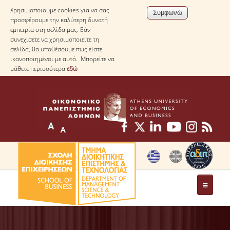
Χρησιμοποιούμε cookies για να σας
προσφέρουμε την καλύτερη δυνατή
εμπειρία στη σελίδα μας. Εάν
συνεχίσετε να χρησιμοποιείτε τη
σελίδα, θα υποθέσουμε πως είστε
ικανοποιημένοι με αυτό. Μπορείτε να
μάθετε περισσότερα
εδώ
ΤΟ ΤΜΗΜΑ
ΜΕ ΜΙΑ ΜΑΤΙΑ