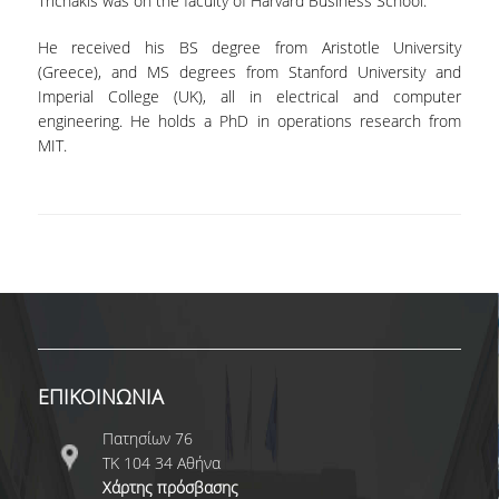
Trichakis was on the faculty of Harvard Business School.
ΕΥΚΑΙΡΙΕΣ ΓΙΑ ΠΡΑΚΤΙΚΗ ΑΣΚΗΣΗ
He received his BS degree from Aristotle University
TESTIMONIALS ΠΡΑΚΤΙΚΗΣ ΑΣΚΗΣΗΣ
(Greece), and MS degrees from Stanford University and
Imperial College (UK), all in electrical and computer
ΔΙΔΑΣΚΑΛΙΑ ΚΑΙ ΕΞΕΤΑΣΕΙΣ
engineering. He holds a PhD in operations research from
MIT.
ΔΙΑΧΕΙΡΙΣΗ ΠΑΡΑΠΟΝΩΝ ΦΟΙΤΗΤΩΝ
TUTORS ΦΟΙΤΗΤΩΝ
ΜΕΤΑΠΤΥΧΙΑΚΕΣ ΣΠΟΥΔΕΣ
ΠΡΟΓΡΑΜΜΑΤΑ ΜΕΤΑΠΤΥΧΙΑΚΩΝ ΣΠΟΥΔΩΝ
ΔΙΔΑΚΤΟΡΙΚΟ ΠΡΟΓΡΑΜΜΑ
ΔΙΔΑΚΤΟΡΕΣ ΤΟΥ ΤΜΗΜΑΤΟΣ
ΕΠΙΚΟΙΝΩΝΙΑ
ΥΠΟΨΗΦΙΟΙ ΔΙΔΑΚΤΟΡΕΣ
Πατησίων 76
ΤΚ 104 34 Αθήνα
ΕΡΕΥΝΗΤΙΚΑ ΣΕΜΙΝΑΡΙΑ
Χάρτης πρόσβασης