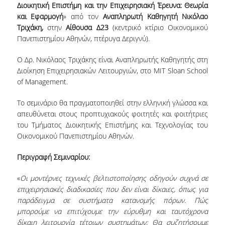
Διοικητική Επιστήμη και την Επιχειρησιακή Έρευνα: Θεωρία
και Εφαρμογή
» από τον
Αναπληρωτή Καθηγητή
Νικόλαο
NEWSLETTERS
Τριχάκη,
στην
Αίθουσα Δ23
(κεντρικό κτίριο Οικονομικού
Πανεπιστημίου Αθηνών, πτέρυγα Δεριγνύ).
TESTIMONIALS
Ο Δρ. Νικόλαος Τριχάκης είναι Αναπληρωτής Καθηγητής στη
ΒΡΑΒΕΙΑ ΕΞΑΙΡΕΤΙΚΗΣ ΕΠΙΔΟΣΗΣ ΣΤΗ
Διοίκηση Επιχειρησιακών Λειτουργιών, στο MIT Sloan School
ΔΙΔΑΣΚΑΛΙΑ
of Management.
ΑΝΘΡΩΠΙΝΟ ΔΥΝΑΜΙΚΟ
Το σεμινάριο θα πραγματοποιηθεί στην ελληνική γλώσσα και
απευθύνεται στους προπτυχιακούς φοιτητές και φοιτήτριες
ΠΡΟΣΩΠΙΚΟ ΤΟΥ ΤΜΗΜΑΤΟΣ
του Τμήματος Διοικητικής Επιστήμης και Τεχνολογίας του
ΜΕΛΗ ΔΕΠ
Οικονομικού Πανεπιστημίου Αθηνών.
ΕΠΙΤΙΜΟΙ ΔΙΔΑΚΤΟΡΕΣ
Περιγραφή Σεμιναρίου:
ΕΠΙΣΚΕΠΤΕΣ ΚΑΘΗΓΗΤΕΣ
«
Οι μοντέρνες τεχνικές βελτιστοποίησης οδηγούν συχνά σε
επιχειρησιακές διαδικασίες που δεν είναι δίκαιες, όπως για
ΜΕΛΗ Ε.ΔΙ.Π.
παράδειγμα σε συστήματα κατανομής πόρων. Πώς
μπορούμε να επιτύχουμε την εύρυθμη και ταυτόχρονα
ΜΕΛΗ Ε.Τ.Ε.Π.
δίκαιη λειτουργία τέτοιων συστημάτων; Θα συζητήσουμε