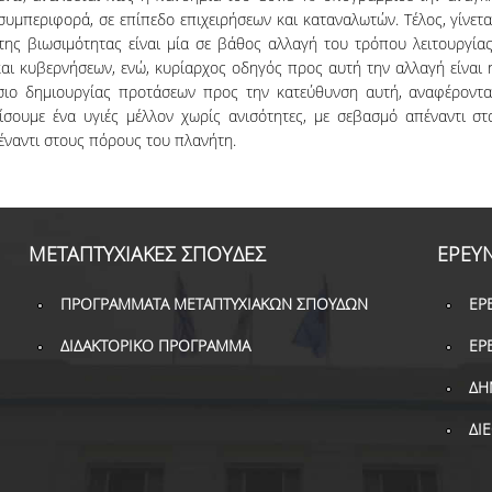
συμπεριφορά, σε επίπεδο επιχειρήσεων και καταναλωτών. Τέλος, γίνετα
της βιωσιμότητας είναι μία σε βάθος αλλαγή του τρόπου λειτουργίας
αι κυβερνήσεων, ενώ, κυρίαρχος οδηγός προς αυτή την αλλαγή είναι 
σιο δημιουργίας προτάσεων προς την κατεύθυνση αυτή, αναφέροντα
σουμε ένα υγιές μέλλον χωρίς ανισότητες, με σεβασμό απέναντι στ
έναντι στους πόρους του πλανήτη.
ΜΕΤΑΠΤΥΧΙΑΚΕΣ ΣΠΟΥΔΕΣ
ΕΡΕΥ
ΠΡΟΓΡΑΜΜΑΤΑ ΜΕΤΑΠΤΥΧΙΑΚΩΝ ΣΠΟΥΔΩΝ
ΕΡ
ΔΙΔΑΚΤΟΡΙΚΟ ΠΡΟΓΡΑΜΜΑ
ΕΡ
ΔΗ
ΔΙ