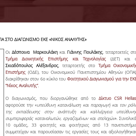
ΠΑ ΣΤΟ ΔΙΑΓΩΝΙΣΜΟ ΕΚΕ «ΝΙΚΟΣ ΑΝΑΛΥΤΗΣ»
18-06-2026
Προκήρυξη
Οι
Δέσποινα Μαρκουλάκη
και
Γιάννης Πουλάκης
, τεταρτοετείς στ
Εκπόνησης
Τμήμα Διοικητικής Επιστήμης και Τεχνολογίας
(ΔΕΤ) και 
Διδακτορικών
Η Συνέλευση τ
Σκιαδόπουλος Αλέξανδρος
, τεταρτοετής στο
Τμήμα Οικονομική
Διατριβών
Τμήματος ΔΕΤ τ
Επιστήμης
(ΟΔΕ), του Οικονομικού Πανεπιστημίου Αθηνών (ΟΠΑ)
ΟΠΑ, αποφάσισε τ
διακρίθηκαν στον 6
ο
κύκλο του
Φοιτητικού Διαγωνισμού για την ΕΚ
προκήρυξη νέ
θέσεων υποψηφί
“Νίκος Αναλυτής”
.
διδακτόρων.
Ο διαγωνισμός, που διοργανώθηκε από το
Δίκτυο CSR Hella
ΠΕΡΙΣΣΟΤΕΡΑ
αφορούσε την «
υπεύθυνη κατανάλωση και παραγωγή και τον ρόλ
της εκπαίδευσης στην ανάπτυξη και καλλιέργεια υπεύθυνη
συμπεριφοράς καταναλωτών, εργαζομένων και στελεχών
». Συνολικά
10 ομάδες, 33 φοιτητές και φοιτήτριες από 13 πανεπιστήμι
συμμετείχαν και παρουσίασαν τις εργασίες τους και αξιολογήθηκα