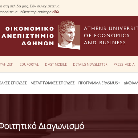
 στη σελίδα μας. Εάν συνεχίσετε να
Μπορείτε να μάθετε περισσότερα
εδώ
ΥΛΗ ΔΕΠ
EDUPORTAL
DMST MOBILE
DETAILS NEWSLETTER
PRESS-MEDIA
ΙΑΚΕΣ ΣΠΟΥΔΕΣ
ΜΕΤΑΠΤΥΧΙΑΚΕΣ ΣΠΟΥΔΕΣ
ΠΡΟΓΡΑΜΜΑ ERASMUS+
ΔΙΑΣΦΑ
Φοιτητικό Διαγωνισμό