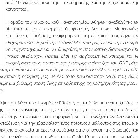
από 10 εκπροσώπους της ακαδημαϊκής και της επιχειρηματική
κοινότητας.
Η ομάδα του Οικονομικού Πανεπιστημίου Αθηνών αναδείχθηκε ω
μία από τις τρεις νικήτριες. Οι φοιτητές Δέσποινα Μαρκουλάκ
και Γιάννης Πουλάκης, αναφερόμενοι στη διάκρισή τους δήλωσαν
«
Ευχαριστούμε θερμά την CSRHELLAS που μας έδωσε την ευκαιρί
να συμμετάσχουμε και να διακριθούμε στον φετινό διαγωνισμό ΕΚ
«Νίκος Αναλυτής». Πρέπει όλοι να αρχίσουμε να κοιτάμε και ν
σκεφτόμαστε τους στόχους της βιώσιμης ανάπτυξης του ΟΗΕ μέχρ
αντιμετωπίσουμε το συντομότερο δυνατό και η Ελλάδα μπορεί να παίξε
κινητική η διάκριση μας σε ένα τόσο πολυδιάστατο θέμα, που, όμως
ουμε μια βιώσιμη στάση ζωής σε κάθε πτυχή τη καθημερινότητας μας. 
α
».
όψη το πλάνο των Ηνωμένων Εθνών για μια βιώσιμη ανάπτυξη έως τ
και κατανάλωσης και της εκπαίδευσης, για την επίτευξή του. Αρχικά
κών στην κατανάλωση και παραγωγή και στη συνέχεια αναδεικνύοντα
εκπαίδευση για την εξασφάλιση ενός ποιοτικού μέλλοντος στις επόμενε
υκλικής οικονομία μπορεί να συμβάλει στην ενίσχυση της βιωσιμότητα
 ενώ, αναλύεται πώς η πανδημία του Covid-19 υπογράμμισε την ανάγκ