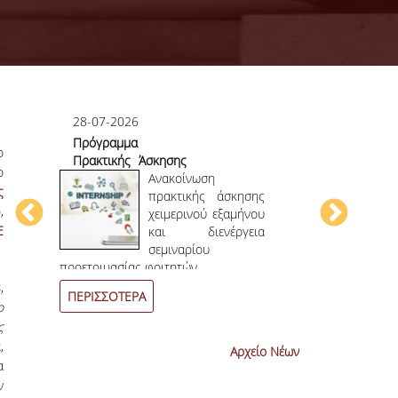
28-07-2026
23-07-2026
Πρόγραμμα
Πρώτο το 
ο
Πρακτικής Άσκησης
στο
ο
ου
Χειμερινού
Ανακοίνωση
Επιστημονικ
ς
ου
Εξαμήνου 2026-
πρακτικής άσκησης
,
ην
2027
χειμερινού εξαμήνου
Ε
ων
και διενέργεια
ων
σεμιναρίου
4
ο
επιστημονι
προετοιμασίας φοιτητών.
συνεχόμενη χρο
s
,
ΠΕΡΙΣΣΟΤΕΡΑ
ΠΕΡΙΣΣΟΤΕΡ
ο
ς
,
Αρχείο Νέων
α
ν