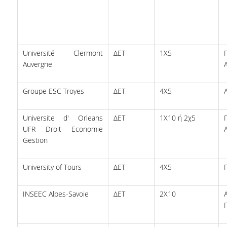
ΔΗΜΟΣΙΕΥΣΕΙΣ
ΕΠΙΣΤΗΜΟΝΙΚΑ ΣΥΝΕΔΡΙΑ ΚΑΙ ΣΕΜΙΝΑΡΙΑ
Université Clermont
ΔΕΤ
1X5
ΑΠΟΦΟΙΤΟΙ
Auvergne
ΑΠΟΦΟΙΤΟΙ ΤΟΥ ΤΜΗΜΑΤΟΣ
Groupe ESC Troyes
ΔΕΤ
4Χ5
ΑΓΓΕΛΙΕΣ ΓΙΑ ΕΡΓΑΣΙΑ
Universite d' Orleans
ΔΕΤ
1Χ10 ή 2χ5
ΠΡΟΟΠΤΙΚΕΣ ΑΠΟΦΟΙΤΩΝ
UFR Droit Economie
ΣΥΛΛΟΓΟΙ ΑΠΟΦΟΙΤΩΝ
Gestion
ΓΡΑΦΕΙΟ ΔΙΑΣΥΝΔΕΣΗΣ
University of Tours
ΔΕΤ
4Χ5
ALUMNI AUEB
INSEEC Alpes-Savoie
ΔΕΤ
2Χ10
ΝΕΑ
ΝΕΑ ΤΟΥ ΤΜΗΜΑΤΟΣ