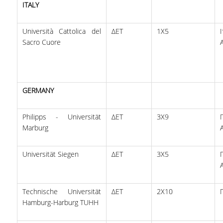
ITALY
ΑΝΑΚΟΙΝΩΣΕΙΣ ΓΡΑΜΜΑΤΕΙΑΣ
Università Cattolica del
ΔΕΤ
1X5
Ι
ΠΡΟΚΗΡΥΞΕΙΣ
Sacro Cuore
ΠΡΟΚΗΡΥΞΕΙΣ ΑΠΟΚΤΗΣΗΣ ΑΚΑΔΗΜΑΪΚΗΣ
ΕΜΠΕΙΡΙΑΣ
ΕΚΔΗΛΩΣΕΙΣ
GERMANY
ΕΠΙΚΟΙΝΩΝΙΑ
Philipps - Universität
ΔΕΤ
3Χ9
Marburg
Universität Siegen
ΔΕΤ
3Χ5
Technische Universität
ΔΕΤ
2Χ10
Hamburg-Harburg TUHH