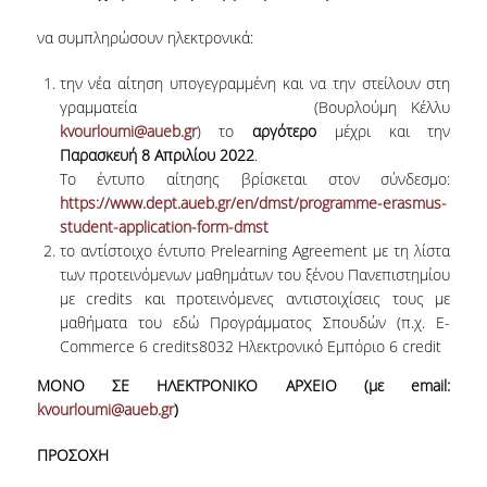
να συμπληρώσουν ηλεκτρονικά:
NEWSLETTERS
την νέα αίτηση υπογεγραμμένη και να την στείλουν στη
TESTIMONIALS
γραμματεία (Βουρλούμη Κέλλυ
kvourloumi@aueb.gr
) το
αργότερο
μέχρι και την
ΒΡΑΒΕΙΑ ΕΞΑΙΡΕΤΙΚΗΣ ΕΠΙΔΟΣΗΣ ΣΤΗ
ΔΙΔΑΣΚΑΛΙΑ
Παρασκευή 8 Απριλίου 2022
.
Το έντυπο αίτησης βρίσκεται στον σύνδεσμο:
ΑΝΘΡΩΠΙΝΟ ΔΥΝΑΜΙΚΟ
https://www.dept.aueb.gr/en/dmst/programme-erasmus-
student-application-form-dmst
ΠΡΟΣΩΠΙΚΟ ΤΟΥ ΤΜΗΜΑΤΟΣ
το αντίστοιχο έντυπο Prelearning Agreement με τη λίστα
των προτεινόμενων μαθημάτων του ξένου Πανεπιστημίου
ΜΕΛΗ ΔΕΠ
με credits και προτεινόμενες αντιστοιχίσεις τους με
μαθήματα του εδώ Προγράμματος Σπουδών (π.χ. E-
ΕΠΙΤΙΜΟΙ ΔΙΔΑΚΤΟΡΕΣ
Commerce 6 credits8032 Ηλεκτρονικό Εμπόριο 6 credit
ΕΠΙΣΚΕΠΤΕΣ ΚΑΘΗΓΗΤΕΣ
ΜΟΝΟ
ΣΕ ΗΛΕΚΤΡΟΝΙΚΟ ΑΡΧΕΙΟ (με email:
kvourloumi@aueb.gr
)
ΜΕΛΗ Ε.ΔΙ.Π.
ΠΡΟΣΟΧΗ
ΜΕΛΗ Ε.Τ.Ε.Π.