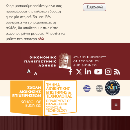
Χρησιμοποιούμε cookies για να σας
προσφέρουμε την καλύτερη δυνατή
εμπειρία στη σελίδα μας. Εάν
συνεχίσετε να χρησιμοποιείτε τη
σελίδα, θα υποθέσουμε πως είστε
ικανοποιημένοι με αυτό. Μπορείτε να
μάθετε περισσότερα
εδώ
ΤΟ ΤΜΗΜΑ
ΜΕ ΜΙΑ ΜΑΤΙΑ