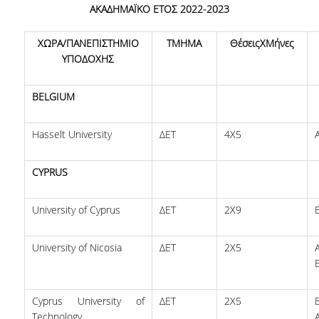
ΑΚΑΔΗΜΑΪΚΟ ΕΤΟΣ 2022-2023
ΠΡΟΓΡΑΜΜΑ ERASMUS+
ΧΩΡΑ/ΠΑΝΕΠΙΣΤΗΜΙΟ
ΤΜΗΜΑ
ΘέσειςΧΜήνες
ΜΑΘΗΜΑΤΑ ΠΟΥ ΠΡΟΣΦΕΡΕΙ ΤΟ
ΥΠΟΔΟΧΗΣ
ΤΜΗΜΑ
ΣΥΝΕΡΓΑΖΟΜΕΝΑ ΠΑΝΕΠΙΣΤΗΜΙΑ
BELGIUM
ΑΝΑΚΟΙΝΩΣΕΙΣ ΠΡΟΓΡΑΜΜΑΤΟΣ
Hasselt University
ΔΕΤ
4X5
ΕΓΓΡΑΦΑ - ΧΡΗΣΙΜΟΙ ΣΥΝΔΕΣΜΟΙ
CYPRUS
FAQS
University of Cyprus
ΔΕΤ
2X9
ΔΙΑΣΦΑΛΙΣΗ ΠΟΙΟΤΗΤΑΣ
University of Nicosia
ΔΕΤ
2Χ5
ΠΟΛΙΤΙΚΗ ΔΙΑΣΦΑΛΙΣΗΣ ΠΟΙΟΤΗΤΑΣ
ΔΕΔΟΜΕΝΑ ΠΟΙΟΤΗΤΑΣ
Cyprus University of
ΔΕΤ
2Χ5
ΠΙΣΤΟΠΟΙΗΣΗ
Technology