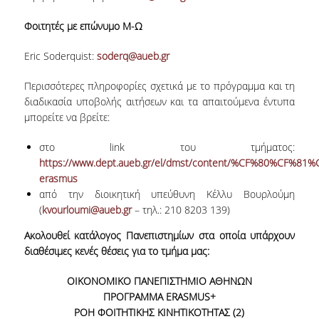
ΕΥΚΑΙΡΙΕΣ ΓΙΑ ΠΡΑΚΤΙΚΗ ΑΣΚΗΣΗ
Φοιτητές με επώνυμο Μ-Ω
TESTIMONIALS ΠΡΑΚΤΙΚΗΣ ΑΣΚΗΣΗΣ
Eric Soderquist:
soderq@aueb.gr
ΔΙΔΑΣΚΑΛΙΑ ΚΑΙ ΕΞΕΤΑΣΕΙΣ
Περισσότερες πληροφορίες σχετικά με το πρόγραμμα και τη
ΔΙΑΧΕΙΡΙΣΗ ΠΑΡΑΠΟΝΩΝ ΦΟΙΤΗΤΩΝ
διαδικασία υποβολής αιτήσεων και τα απαιτούμενα έντυπα
μπορείτε να βρείτε:
TUTORS ΦΟΙΤΗΤΩΝ
στο link του τμήματος:
ΜΕΤΑΠΤΥΧΙΑΚΕΣ ΣΠΟΥΔΕΣ
https://www.dept.aueb.gr/el/dmst/content/%CF%80%
erasmus
ΠΡΟΓΡΑΜΜΑΤΑ ΜΕΤΑΠΤΥΧΙΑΚΩΝ ΣΠΟΥΔΩΝ
από την διοικητική υπεύθυνη Κέλλυ Βουρλούμη
(
kvourloumi@aueb.gr
– τηλ.: 210 8203 139)
ΔΙΔΑΚΤΟΡΙΚΟ ΠΡΟΓΡΑΜΜΑ
Ακολουθεί κατάλογος Πανεπιστημίων στα οποία υπάρχουν
ΔΙΔΑΚΤΟΡΕΣ ΤΟΥ ΤΜΗΜΑΤΟΣ
διαθέσιμες κενές θέσεις για το τμήμα μας:
ΥΠΟΨΗΦΙΟΙ ΔΙΔΑΚΤΟΡΕΣ
ΟΙΚΟΝΟΜΙΚΟ ΠΑΝΕΠΙΣΤΗΜΙΟ ΑΘΗΝΩΝ
ΠΡΟΓΡΑΜΜΑ ERASMUS+
ΕΡΕΥΝΗΤΙΚΑ ΣΕΜΙΝΑΡΙΑ
ΡΟΗ ΦΟΙΤΗΤΙΚΗΣ ΚΙΝΗΤΙΚΟΤΗΤΑΣ (2)