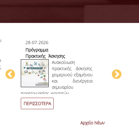
υ
28-07-2026
23-07-2026
Πρόγραμμα
Πρώτο το 
Πρακτικής Άσκησης
στο
ι
ου
Χειμερινού
Ανακοίνωση
Επιστημονικ
ς
ου
Εξαμήνου 2026-
πρακτικής άσκησης
ην
2027
χειμερινού εξαμήνου
ων
και διενέργεια
ων
σεμιναρίου
4
ο
επιστημονι
προετοιμασίας φοιτητών.
συνεχόμενη χρο
ΠΕΡΙΣΣΟΤΕΡΑ
ΠΕΡΙΣΣΟΤΕΡ
Αρχείο Νέων