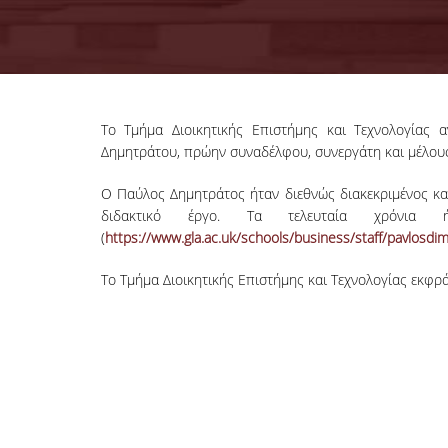
Το Τμήμα Διοικητικής Επιστήμης και Τεχνολογίας
Δημητράτου, πρώην συναδέλφου, συνεργάτη και μέλους
Ο Παύλος Δημητράτος ήταν διεθνώς διακεκριμένος καθ
διδακτικό έργο. Τα τελευταία χρόνια
(
https://www.gla.ac.uk/schools/business/staff/pavlosdim
Το Τμήμα Διοικητικής Επιστήμης και Τεχνολογίας εκφρά