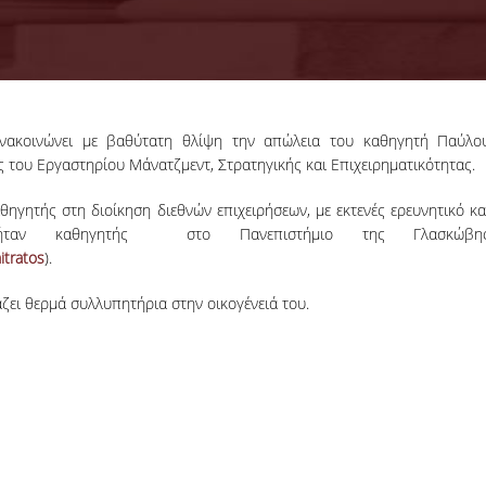
 ανακοινώνει με βαθύτατη θλίψη την απώλεια του καθηγητή Παύλο
18-06-2026
 του Εργαστηρίου Μάνατζμεντ, Στρατηγικής και Επιχειρηματικότητας.
Προκήρυξη
Εκπόνησης
ηγητής στη διοίκηση διεθνών επιχειρήσεων, με εκτενές ερευνητικό κα
Διδακτορικών
Η Συνέλευση τ
 ήταν καθηγητής στο Πανεπιστήμιο της Γλασκώβη
Διατριβών
Τμήματος ΔΕΤ τ
itratos
).
ΟΠΑ, αποφάσισε τ
προκήρυξη νέ
ζει θερμά συλλυπητήρια στην οικογένειά του.
θέσεων υποψηφί
διδακτόρων.
ΠΕΡΙΣΣΟΤΕΡΑ