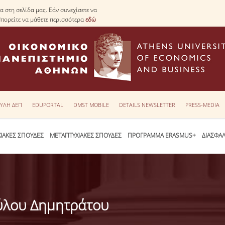
 στη σελίδα μας. Εάν συνεχίσετε να
Μπορείτε να μάθετε περισσότερα
εδώ
ΥΛΗ ΔΕΠ
EDUPORTAL
DMST MOBILE
DETAILS NEWSLETTER
PRESS-MEDIA
ΙΑΚΕΣ ΣΠΟΥΔΕΣ
ΜΕΤΑΠΤΥΧΙΑΚΕΣ ΣΠΟΥΔΕΣ
ΠΡΟΓΡΑΜΜΑ ERASMUS+
ΔΙΑΣΦΑ
ύλου Δημητράτου