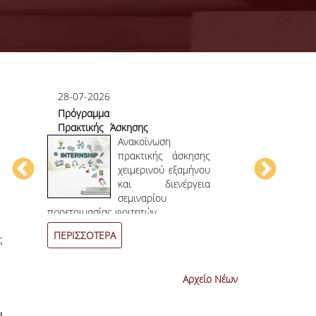
28-07-2026
23-07-2026
Πρόγραμμα
Πρώτο το 
Πρακτικής Άσκησης
στο
ου
Χειμερινού
Ανακοίνωση
Επιστημονικ
ου
Εξαμήνου 2026-
πρακτικής άσκησης
ην
2027
χειμερινού εξαμήνου
ων
και διενέργεια
ων
σεμιναρίου
4
ο
επιστημονι
προετοιμασίας φοιτητών.
συνεχόμενη χρο
ΠΕΡΙΣΣΟΤΕΡΑ
ΠΕΡΙΣΣΟΤΕΡ
ς
Αρχείο Νέων
ι