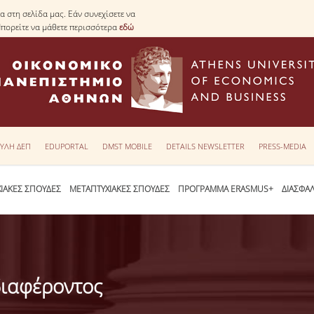
 στη σελίδα μας. Εάν συνεχίσετε να
Μπορείτε να μάθετε περισσότερα
εδώ
ΥΛΗ ΔΕΠ
EDUPORTAL
DMST MOBILE
DETAILS NEWSLETTER
PRESS-MEDIA
ΙΑΚΕΣ ΣΠΟΥΔΕΣ
ΜΕΤΑΠΤΥΧΙΑΚΕΣ ΣΠΟΥΔΕΣ
ΠΡΟΓΡΑΜΜΑ ERASMUS+
ΔΙΑΣΦΑ
ιαφέροντος