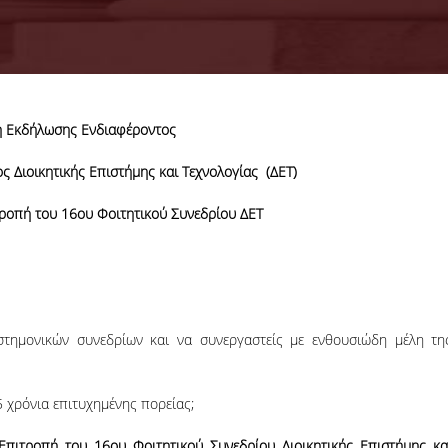
 Εκδήλωσης Ενδιαφέροντος
18-06-2026
Προκήρυξη
ς Διοικητικής Επιστήμης και Τεχνολογίας (ΔΕΤ)
Εκπόνησης
Διδακτορικών
Η Συνέλευση τ
τροπή του 16ου Φοιτητικού Συνεδρίου ΔΕΤ
Διατριβών
Τμήματος ΔΕΤ τ
ΟΠΑ, αποφάσισε τ
προκήρυξη νέ
θέσεων υποψηφί
διδακτόρων.
ΠΕΡΙΣΣΟΤΕΡΑ
στημονικών συνεδρίων και να συνεργαστείς με ενθουσιώδη μέλη τη
5 χρόνια επιτυχημένης πορείας;
Επιτροπή του 16ου Φοιτητικού Συνεδρίου Διοικητικής Επιστήμης κα