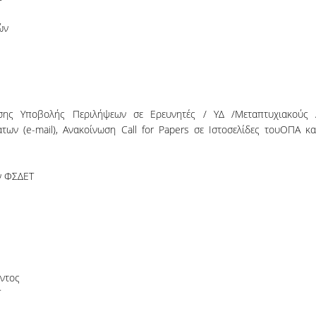
ών
σης Υποβολής Περιλήψεων σε Ερευνητές / ΥΔ /Μεταπτυχιακούς 
ων (e-mail), Ανακοίνωση Call for Papers σε Ιστοσελίδες τουΟΠΑ κα
ν ΦΣΔΕΤ
οντος
Τ