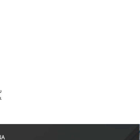
υ
ι
ΝΑ