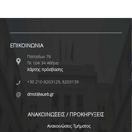
NEWSLETTERS
TESTIMONIALS
ΒΡΑΒΕΙΑ ΕΞΑΙΡΕΤΙΚΗΣ ΕΠΙΔΟΣΗΣ ΣΤΗ
ΔΙΔΑΣΚΑΛΙΑ
ΕΠΙΚΟΙΝΩΝΙΑ
ΑΝΘΡΩΠΙΝΟ ΔΥΝΑΜΙΚΟ
Πατησίων 76
ΤΚ 104 34 Αθήνα
ΠΡΟΣΩΠΙΚΟ ΤΟΥ ΤΜΗΜΑΤΟΣ
Χάρτης πρόσβασης
ΜΕΛΗ ΔΕΠ
+30 210 8203129, 8203139
ΕΠΙΤΙΜΟΙ ΔΙΔΑΚΤΟΡΕΣ
dmst@aueb.gr
ΕΠΙΣΚΕΠΤΕΣ ΚΑΘΗΓΗΤΕΣ
ΑΝΑΚΟΙΝΩΣΕΙΣ / ΠΡΟΚΗΡΥΞΕΙΣ
ΜΕΛΗ Ε.ΔΙ.Π.
Ανακοινώσεις Τμήματος
ΜΕΛΗ Ε.Τ.Ε.Π.