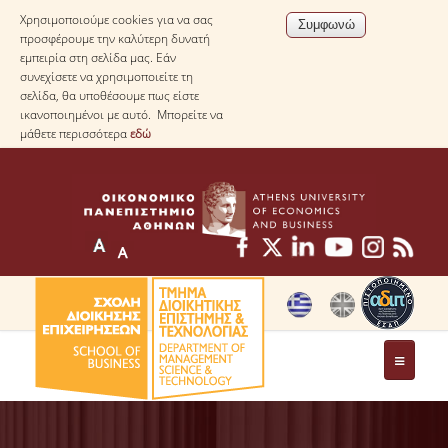
Χρησιμοποιούμε cookies για να σας
προσφέρουμε την καλύτερη δυνατή
εμπειρία στη σελίδα μας. Εάν
συνεχίσετε να χρησιμοποιείτε τη
σελίδα, θα υποθέσουμε πως είστε
ικανοποιημένοι με αυτό. Μπορείτε να
μάθετε περισσότερα
εδώ
ΤΟ ΤΜΗΜΑ
ΜΕ ΜΙΑ ΜΑΤΙΑ