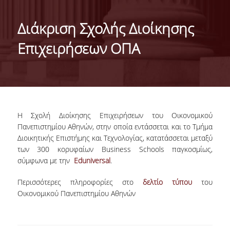
ΤΑΥΤΟΤΗΤΑ ΤΟΥ ΤΜΗΜΑΤΟΣ
Διάκριση Σχολής Διοίκησης
ΑΠΟΣΤΟΛΗ ΤΟΥ ΤΜΗΜΑΤΟΣ
Επιχειρήσεων ΟΠΑ
ΔΙΟΙΚΗΣΗ ΤΟΥ ΤΜΗΜΑΤΟΣ
ΣΥΜΒΟΥΛΕΥΤΙΚΗ ΕΠΙΤΡΟΠΗ
ΔΙΕΘΝΕΙΣ ΔΙΑΚΡΙΣΕΙΣ
Η Σχολή Διοίκησης Επιχειρήσεων του Οικονομικού
TESTIMONIALS ΔΙΑΚΡΙΣΕΩΝ
Πανεπιστημίου Αθηνών, στην οποία εντάσσεται και το Τμήμα
Διοικητικής Επιστήμης και Τεχνολογίας, κατατάσσεται μεταξύ
ΕΠΑΓΓΕΛΜΑΤΙΚΕΣ ΠΡΟΟΠΤΙΚΕΣ
των 300 κορυφαίων Business Schools παγκοσμίως,
σύμφωνα με την
Eduniversal
.
ΓΙΑ ΜΑΘΗΤΕΣ ΛΥΚΕΙΟΥ
Περισσότερες πληροφορίες στο
δελτίο τύπου
του
ΠΡΟΓΡΑΜΜΑ ΥΠΟΤΡΟΦΙΩΝ
Οικονομικού Πανεπιστημίου Αθηνών
ΚΡΙΤΗΡΙΑ ΚΑΙ ΔΙΑΔΙΚΑΣΙΑ ΕΠΙΛΟΓΗΣ
ΕΡΓΑΣΤΗΡΙΑΚΗ ΥΠΟΔΟΜΗ