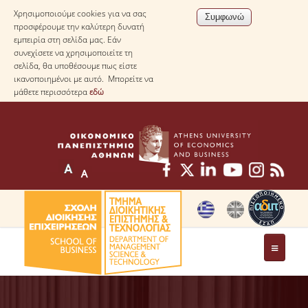
Χρησιμοποιούμε cookies για να σας
προσφέρουμε την καλύτερη δυνατή
εμπειρία στη σελίδα μας. Εάν
συνεχίσετε να χρησιμοποιείτε τη
σελίδα, θα υποθέσουμε πως είστε
ικανοποιημένοι με αυτό. Μπορείτε να
μάθετε περισσότερα
εδώ
ΤΟ ΤΜΗΜΑ
ΜΕ ΜΙΑ ΜΑΤΙΑ