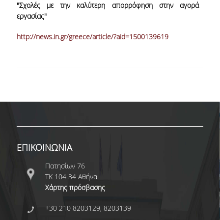
"Σχολές με την καλύτερη απορρόφηση στην αγορά
εργασίας"
NEWSLETTERS
http://news.in.gr/greece/article/?aid=1500139619
TESTIMONIALS
ΒΡΑΒΕΙΑ ΕΞΑΙΡΕΤΙΚΗΣ ΕΠΙΔΟΣΗΣ ΣΤΗ
ΔΙΔΑΣΚΑΛΙΑ
ΑΝΘΡΩΠΙΝΟ ΔΥΝΑΜΙΚΟ
ΠΡΟΣΩΠΙΚΟ ΤΟΥ ΤΜΗΜΑΤΟΣ
ΜΕΛΗ ΔΕΠ
ΕΠΙΚΟΙΝΩΝΙΑ
ΕΠΙΤΙΜΟΙ ΔΙΔΑΚΤΟΡΕΣ
Πατησίων 76
ΕΠΙΣΚΕΠΤΕΣ ΚΑΘΗΓΗΤΕΣ
ΤΚ 104 34 Αθήνα
Χάρτης πρόσβασης
ΜΕΛΗ Ε.ΔΙ.Π.
+30 210 8203129, 8203139
ΜΕΛΗ Ε.Τ.Ε.Π.