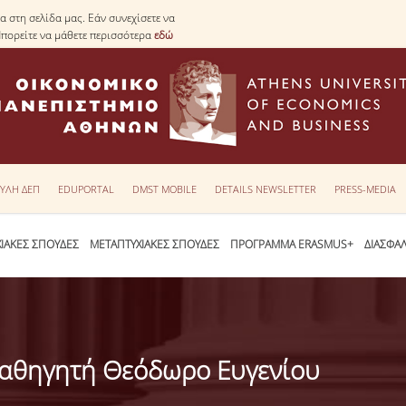
 στη σελίδα μας. Εάν συνεχίσετε να
Μπορείτε να μάθετε περισσότερα
εδώ
ΥΛΗ ΔΕΠ
EDUPORTAL
DMST MOBILE
DETAILS NEWSLETTER
PRESS-MEDIA
ΙΑΚΕΣ ΣΠΟΥΔΕΣ
ΜΕΤΑΠΤΥΧΙΑΚΕΣ ΣΠΟΥΔΕΣ
ΠΡΟΓΡΑΜΜΑ ERASMUS+
ΔΙΑΣΦΑ
 Καθηγητή Θεόδωρο Ευγενίου