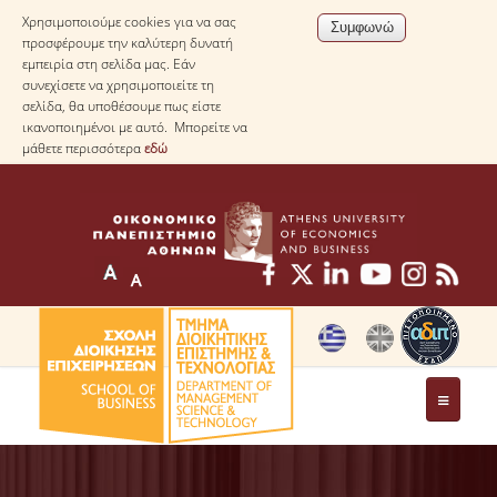
Χρησιμοποιούμε cookies για να σας
προσφέρουμε την καλύτερη δυνατή
εμπειρία στη σελίδα μας. Εάν
συνεχίσετε να χρησιμοποιείτε τη
σελίδα, θα υποθέσουμε πως είστε
ικανοποιημένοι με αυτό. Μπορείτε να
μάθετε περισσότερα
εδώ
ΤΟ ΤΜΗΜΑ
ΜΕ ΜΙΑ ΜΑΤΙΑ