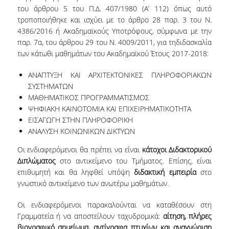
του άρθρου 5 του Π.Δ. 407/1980 (Α’ 112) όπως αυτό
τροποποιήθηκε και ισχύει με το άρθρο 28 παρ. 3 του Ν.
NEWSLETTERS
4386/2016 ή Ακαδημαϊκούς Υποτρόφους, σύμφωνα με την
TESTIMONIALS
παρ. 7α, του άρθρου 29 του Ν. 4009/2011, για τηδιδασκαλία
των κάτωθι μαθημάτων του Ακαδημαϊκού Έτους 2017-2018:
ΒΡΑΒΕΙΑ ΕΞΑΙΡΕΤΙΚΗΣ ΕΠΙΔΟΣΗΣ ΣΤΗ
ΔΙΔΑΣΚΑΛΙΑ
ΑΝΑΠΤΥΞΗ ΚΑΙ ΑΡΧΙΤΕΚΤΟΝΙΚΕΣ ΠΛΗΡΟΦΟΡΙΑΚΩΝ
ΣΥΣΤΗΜΑΤΩΝ
ΑΝΘΡΩΠΙΝΟ ΔΥΝΑΜΙΚΟ
ΜΑΘΗΜΑΤΙΚΟΣ ΠΡΟΓΡΑΜΜΑΤΙΣΜΟΣ
ΨΗΦΙΑΚΗ ΚΑΙΝΟΤΟΜΙΑ ΚΑΙ ΕΠΙΧΕΙΡΗΜΑΤΙΚΟΤΗΤΑ
ΠΡΟΣΩΠΙΚΟ ΤΟΥ ΤΜΗΜΑΤΟΣ
ΕΙΣΑΓΩΓΗ ΣΤΗΝ ΠΛΗΡΟΦΟΡΙΚΗ
ΑΝΑΛΥΣΗ ΚΟΙΝΩΝΙΚΩΝ ΔΙΚΤΥΩΝ
ΜΕΛΗ ΔΕΠ
Οι ενδιαφερόμενοι θα πρέπει να είναι
κάτοχοι Διδακτορικού
ΕΠΙΤΙΜΟΙ ΔΙΔΑΚΤΟΡΕΣ
Διπλώματος
στο αντικείμενο του Τμήματος. Επίσης, είναι
επιθυμητή και θα ληφθεί υπόψη
διδακτική εμπειρία
στο
ΕΠΙΣΚΕΠΤΕΣ ΚΑΘΗΓΗΤΕΣ
γνωστικό αντικείμενο των ανωτέρω μαθημάτων.
ΜΕΛΗ Ε.ΔΙ.Π.
Οι ενδιαφερόμενοι παρακαλούνται να καταθέσουν στη
Γραμματεία ή να αποστείλουν ταχυδρομικά:
αίτηση, πλήρες
ΜΕΛΗ Ε.Τ.Ε.Π.
βιογραφικό σημείωμα, αντίγραφα πτυχίων και αναγνώριση