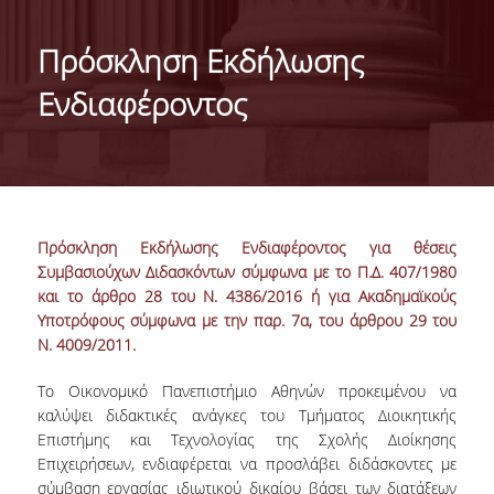
ΤΑΥΤΟΤΗΤΑ ΤΟΥ ΤΜΗΜΑΤΟΣ
Πρόσκληση Εκδήλωσης
ΑΠΟΣΤΟΛΗ ΤΟΥ ΤΜΗΜΑΤΟΣ
Ενδιαφέροντος
ΔΙΟΙΚΗΣΗ ΤΟΥ ΤΜΗΜΑΤΟΣ
ΣΥΜΒΟΥΛΕΥΤΙΚΗ ΕΠΙΤΡΟΠΗ
ΔΙΕΘΝΕΙΣ ΔΙΑΚΡΙΣΕΙΣ
Πρόσκληση Εκδήλωσης Ενδιαφέροντος για θέσεις
TESTIMONIALS ΔΙΑΚΡΙΣΕΩΝ
Συμβασιούχων Διδασκόντων σύμφωνα με το Π.Δ. 407/1980
και το άρθρο 28 του Ν. 4386/2016 ή για Ακαδημαϊκούς
ΕΠΑΓΓΕΛΜΑΤΙΚΕΣ ΠΡΟΟΠΤΙΚΕΣ
Υποτρόφους σύμφωνα με την παρ. 7α, του άρθρου 29 του
Ν. 4009/2011.
ΓΙΑ ΜΑΘΗΤΕΣ ΛΥΚΕΙΟΥ
Το Οικονομικό Πανεπιστήμιο Αθηνών προκειμένου να
ΠΡΟΓΡΑΜΜΑ ΥΠΟΤΡΟΦΙΩΝ
καλύψει διδακτικές ανάγκες του Τμήματος Διοικητικής
Επιστήμης και Τεχνολογίας της Σχολής Διοίκησης
ΚΡΙΤΗΡΙΑ ΚΑΙ ΔΙΑΔΙΚΑΣΙΑ ΕΠΙΛΟΓΗΣ
Επιχειρήσεων, ενδιαφέρεται να προσλάβει διδάσκοντες με
σύμβαση εργασίας ιδιωτικού δικαίου βάσει των διατάξεων
ΕΡΓΑΣΤΗΡΙΑΚΗ ΥΠΟΔΟΜΗ