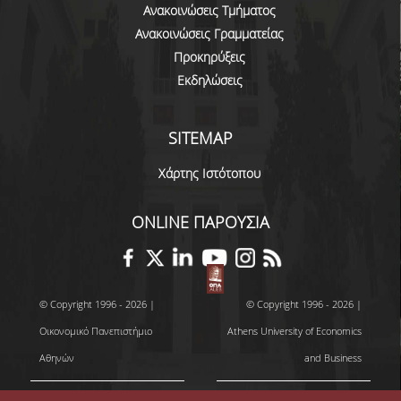
Ανακοινώσεις Τμήματος
ΠΡΟΓΡΑΜΜΑ ERASMUS+
Ανακοινώσεις Γραμματείας
Προκηρύξεις
ΜΑΘΗΜΑΤΑ ΠΟΥ ΠΡΟΣΦΕΡΕΙ ΤΟ
Εκδηλώσεις
ΤΜΗΜΑ
ΣΥΝΕΡΓΑΖΟΜΕΝΑ ΠΑΝΕΠΙΣΤΗΜΙΑ
SITEMAP
ΑΝΑΚΟΙΝΩΣΕΙΣ ΠΡΟΓΡΑΜΜΑΤΟΣ
Χάρτης Ιστότοπου
ΕΓΓΡΑΦΑ - ΧΡΗΣΙΜΟΙ ΣΥΝΔΕΣΜΟΙ
ONLINE ΠΑΡΟΥΣΙΑ
FAQS
ΔΙΑΣΦΑΛΙΣΗ ΠΟΙΟΤΗΤΑΣ
© Copyright 1996 - 2026 |
© Copyright 1996 - 2026 |
ΠΟΛΙΤΙΚΗ ΔΙΑΣΦΑΛΙΣΗΣ ΠΟΙΟΤΗΤΑΣ
Οικονομικό Πανεπιστήμιο
Athens University of Economics
ΔΕΔΟΜΕΝΑ ΠΟΙΟΤΗΤΑΣ
Αθηνών
and Business
ΠΙΣΤΟΠΟΙΗΣΗ