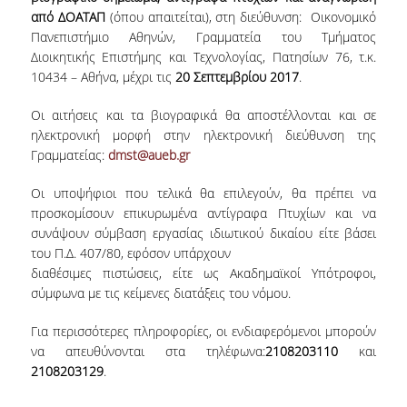
από ΔΟΑΤΑΠ
(όπου απαιτείται), στη διεύθυνση: Οικονομικό
ΔΙΟΙΚΗΤΙΚΟ ΠΡΟΣΩΠΙΚΟ
Πανεπιστήμιο Αθηνών, Γραμματεία του Τμήματος
Διοικητικής Επιστήμης και Τεχνολογίας, Πατησίων 76, τ.κ.
ΜΕΤΑΔΙΔΑΚΤΟΡΙΚΟΙ ΕΡΕΥΝΗΤΕΣ
10434 – Αθήνα, μέχρι τις
20 Σεπτεμβρίου 2017
.
ΜΗΤΡΩΟ ΜΕΛΩΝ ΤΜΗΜΑΤΟΣ
Οι αιτήσεις και τα βιογραφικά θα αποστέλλονται και σε
ΠΡΟΠΤΥΧΙΑΚΕΣ ΣΠΟΥΔΕΣ
ηλεκτρονική μορφή στην ηλεκτρονική διεύθυνση της
Γραμματείας:
dmst@aueb.gr
ΠΡΟΓΡΑΜΜΑ ΣΠΟΥΔΩΝ
Οι υποψήφιοι που τελικά θα επιλεγούν, θα πρέπει να
ΟΔΗΓΟΣ ΚΑΙ ΚΑΤΕΥΘΥΝΣΕΙΣ ΣΠΟΥΔΩΝ
προσκομίσουν επικυρωμένα αντίγραφα Πτυχίων και να
συνάψουν σύμβαση εργασίας ιδιωτικού δικαίου είτε βάσει
ΜΑΘΗΜΑΤΑ ΠΡΟΓΡΑΜΜΑΤΟΣ ΣΠΟΥΔΩΝ
του Π.Δ. 407/80, εφόσον υπάρχουν
διαθέσιμες πιστώσεις, είτε ως Ακαδημαϊκοί Υπότροφοι,
ΜΑΘΗΜΑΤΑ ΕΛΕΥΘΕΡΗΣ ΕΠΙΛΟΓΗΣ ΑΠΟ
σύμφωνα με τις κείμενες διατάξεις του νόμου.
ΑΛΛΑ ΤΜΗΜΑΤΑ
Για περισσότερες πληροφορίες, οι ενδιαφερόμενοι μπορούν
ΒΡΑΒΕΙΑ ΕΡΓΑΣΙΩΝ
να απευθύνονται στα τηλέφωνα:
2108203110
και
2108203129
.
ΠΡΑΚΤΙΚΗ ΑΣΚΗΣΗ ΚΑΙ ΠΤΥΧΙΑΚΗ ΕΡΓΑΣΙΑ