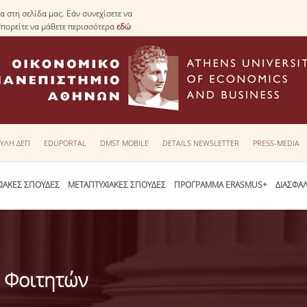
 στη σελίδα μας. Εάν συνεχίσετε να
Μπορείτε να μάθετε περισσότερα
εδώ
ΥΛΗ ΔΕΠ
EDUPORTAL
DMST MOBILE
DETAILS NEWSLETTER
PRESS-MEDIA
ΙΑΚΕΣ ΣΠΟΥΔΕΣ
ΜΕΤΑΠΤΥΧΙΑΚΕΣ ΣΠΟΥΔΕΣ
ΠΡΟΓΡΑΜΜΑ ERASMUS+
ΔΙΑΣΦΑ
 Φοιτητών