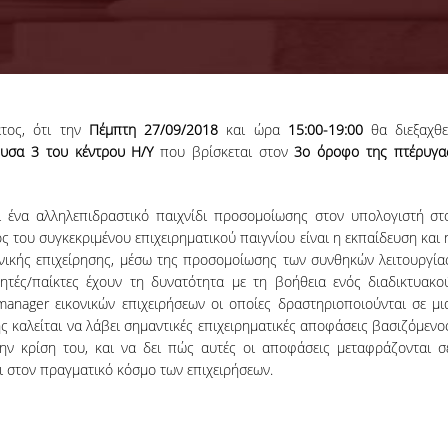
ατος, ότι την
Πέμπτη 27/09/2018
και ώρα
15:00-19:00
θα διεξαχθε
18-06-2026
ουσα 3 του
κέντρου Η/Υ
που βρίσκεται στον
3ο όροφο της πτέρυγα
Προκήρυξη
Εκπόνησης
Διδακτορικών
Η Συνέλευση τ
ί ένα αλληλεπιδραστικό παιχνίδι προσομοίωσης στον υπολογιστή στ
Διατριβών
Τμήματος ΔΕΤ τ
ς του συγκεκριμένου επιχειρηματικού παιγνίου είναι η εκπαίδευση και 
ΟΠΑ, αποφάσισε τ
ονικής επιχείρησης, μέσω της προσομοίωσης των συνθηκών λειτουργία
προκήρυξη νέ
θέσεων υποψηφί
ητές/παίκτες έχουν τη δυνατότητα με τη βοήθεια ενός διαδικτυακο
διδακτόρων.
ager εικονικών επιχειρήσεων οι οποίες δραστηριοποιούνται σε μι
ς καλείται να λάβει σημαντικές επιχειρηματικές αποφάσεις βασιζόμενο
ΠΕΡΙΣΣΟΤΕΡΑ
ην κρίση του, και να δει πώς αυτές οι αποφάσεις μεταφράζονται σ
ι στον πραγματικό κόσμο των επιχειρήσεων.