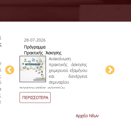
ί
28-07-2026
23-07-2026
ς
Πρόγραμμα
Πρώτο το 
Πρακτικής Άσκησης
στο
ου
Χειμερινού
Ανακοίνωση
Επιστημονικ
ο
ου
Εξαμήνου 2026-
πρακτικής άσκησης
η
ην
2027
χειμερινού εξαμήνου
ς
ων
και διενέργεια
ων
σεμιναρίου
ύ
4
ο
επιστημονι
προετοιμασίας φοιτητών.
α
συνεχόμενη χρο
ς
ΠΕΡΙΣΣΟΤΕΡΑ
ΠΕΡΙΣΣΟΤΕΡ
ε
Αρχείο Νέων