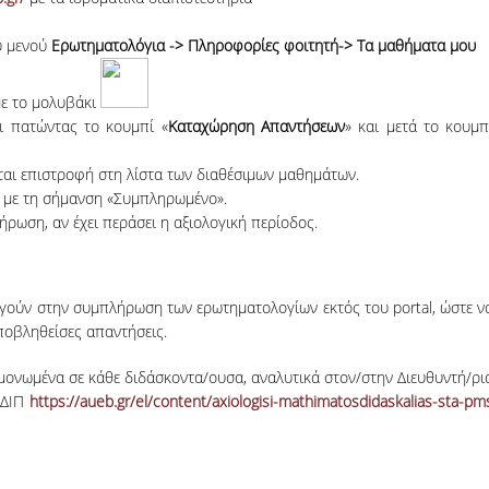
υ μενού
Ερωτηματολόγια -> Πληροφορίες φοιτητή-> Τα μαθήματα μου
 με το μολυβάκι
ι πατώντας το κουμπί «
Καταχώρηση Απαντήσεων
» και μετά το κουμπ
εται επιστροφή στη λίστα των διαθέσιμων μαθημάτων.
ι με τη σήμανση «Συμπληρωμένο».
ρωση, αν έχει περάσει η αξιολογική περίοδος.
ηγούν στην συμπλήρωση των ερωτηματολογίων εκτός του portal, ώστε ν
ποβληθείσες απαντήσεις.
μονωμένα σε κάθε διδάσκοντα/ουσα, αναλυτικά στον/στην Διευθυντή/ρι
ΟΔΙΠ
https://aueb.gr/el/content/axiologisi-mathimatosdidaskalias-sta-pm