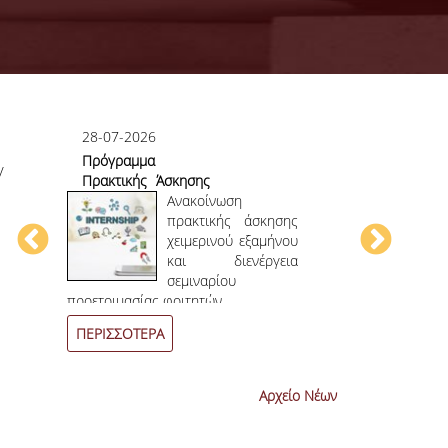
28-07-2026
23-07-2026
Πρόγραμμα
Πρώτο το 
/
Πρακτικής Άσκησης
στο
ου
Χειμερινού
Ανακοίνωση
Επιστημονικ
ου
Εξαμήνου 2026-
πρακτικής άσκησης
ην
2027
χειμερινού εξαμήνου
ων
και διενέργεια
ων
σεμιναρίου
4
ο
επιστημονι
προετοιμασίας φοιτητών.
συνεχόμενη χρο
ΠΕΡΙΣΣΟΤΕΡΑ
ΠΕΡΙΣΣΟΤΕΡ
Αρχείο Νέων