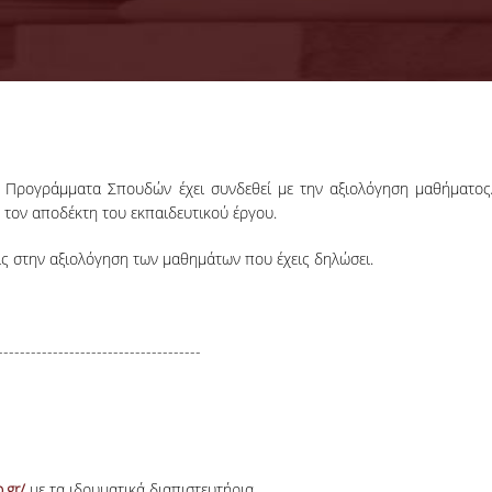
18-06-2026
Προκήρυξη
ά Προγράμματα Σπουδών έχει συνδεθεί με την αξιολόγηση μαθήματος
Εκπόνησης
- τον αποδέκτη του εκπαιδευτικού έργου.
Διδακτορικών
Η Συνέλευση τ
Διατριβών
Τμήματος ΔΕΤ τ
ις στην αξιολόγηση των μαθημάτων που έχεις δηλώσει.
ΟΠΑ, αποφάσισε τ
προκήρυξη νέ
θέσεων υποψηφί
διδακτόρων.
-------------------------------------
ΠΕΡΙΣΣΟΤΕΡΑ
.gr/
με τα ιδρυματικά διαπιστευτήρια