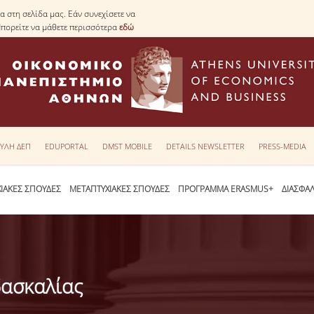
 στη σελίδα μας. Εάν συνεχίσετε να
Μπορείτε να μάθετε περισσότερα
εδώ
ΥΛΗ ΔΕΠ
EDUPORTAL
DMST MOBILE
DETAILS NEWSLETTER
PRESS-MEDIA
ΙΑΚΕΣ ΣΠΟΥΔΕΣ
ΜΕΤΑΠΤΥΧΙΑΚΕΣ ΣΠΟΥΔΕΣ
ΠΡΟΓΡΑΜΜΑ ERASMUS+
ΔΙΑΣΦΑ
δασκαλίας