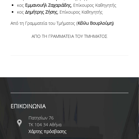
κος
Εμμανουήλ Ζαχαριάδης
, Επίκουρος Καθηγητής
ΔΙΟΙΚΗΤΙΚΟ ΠΡΟΣΩΠΙΚΟ
κος
Δημήτρης Ζήσης
, Επίκουρος Καθηγητής
ΜΕΤΑΔΙΔΑΚΤΟΡΙΚΟΙ ΕΡΕΥΝΗΤΕΣ
Από τη Γραμματεία του Τμήματος (
Κέλλυ Βουρλούμη)
ΜΗΤΡΩΟ ΜΕΛΩΝ ΤΜΗΜΑΤΟΣ
ΑΠΟ ΤΗ ΓΡΑΜΜΑΤΕΙΑ ΤΟΥ ΤΜΗΜΑΤΟΣ
ΠΡΟΠΤΥΧΙΑΚΕΣ ΣΠΟΥΔΕΣ
ΠΡΟΓΡΑΜΜΑ ΣΠΟΥΔΩΝ
ΟΔΗΓΟΣ ΚΑΙ ΚΑΤΕΥΘΥΝΣΕΙΣ ΣΠΟΥΔΩΝ
ΜΑΘΗΜΑΤΑ ΠΡΟΓΡΑΜΜΑΤΟΣ ΣΠΟΥΔΩΝ
ΜΑΘΗΜΑΤΑ ΕΛΕΥΘΕΡΗΣ ΕΠΙΛΟΓΗΣ ΑΠΟ
ΑΛΛΑ ΤΜΗΜΑΤΑ
ΕΠΙΚΟΙΝΩΝΙΑ
ΒΡΑΒΕΙΑ ΕΡΓΑΣΙΩΝ
Πατησίων 76
ΤΚ 104 34 Αθήνα
ΠΡΑΚΤΙΚΗ ΑΣΚΗΣΗ ΚΑΙ ΠΤΥΧΙΑΚΗ ΕΡΓΑΣΙΑ
Χάρτης πρόσβασης