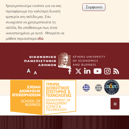
Χρησιμοποιούμε cookies για να σας
προσφέρουμε την καλύτερη δυνατή
εμπειρία στη σελίδα μας. Εάν
συνεχίσετε να χρησιμοποιείτε τη
σελίδα, θα υποθέσουμε πως είστε
ικανοποιημένοι με αυτό. Μπορείτε να
μάθετε περισσότερα
εδώ
ΤΟ ΤΜΗΜΑ
ΜΕ ΜΙΑ ΜΑΤΙΑ