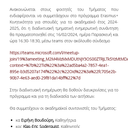
Ανακοινώνεται στους φοιτητές του Τμήματος που
NEWSLETTERS
ενδιαφέρονται να συμμετάσχουν στο πρόγραμμα Erasmus+
Κινητικότητα για σπουδές για το ακαδημαϊκό έτος 2024-
TESTIMONIALS
2025, ότι η διαδικτυακή τμηματική ενημερωτική συνάντηση
θα πραγματοποιηθεί στις 16/02/2024, ημέρα Παρασκευή και
ΒΡΑΒΕΙΑ ΕΞΑΙΡΕΤΙΚΗΣ ΕΠΙΔΟΣΗΣ ΣΤΗ
ΔΙΔΑΣΚΑΛΙΑ
ώρα 16:30-18:30, μέσω teams στον ακόλουθο σύνδεσμο
ΑΝΘΡΩΠΙΝΟ ΔΥΝΑΜΙΚΟ
https://teams.microsoft.com/l/meetup-
join/19%3ameeting_M2M4MzMxMDUtNjY3OS00ZTRjLTk5YzMtMDA
ΠΡΟΣΩΠΙΚΟ ΤΟΥ ΤΜΗΜΑΤΟΣ
context=%7b%22Tid%22%3a%22ad5ba4a2-7857-4ea1-
895e-b3d5207a174f%22%2c%22Oid%22%3a%22fc705e2b-
ΜΕΛΗ ΔΕΠ
90b7-4e63-aed0-29f81da14bff%22%7d
ΕΠΙΤΙΜΟΙ ΔΙΔΑΚΤΟΡΕΣ
Στην διαδικτυακή ενημέρωση θα δοθούν διευκρινίσεις για το
πρόγραμμα και για τη διαδικασία των αιτήσεων.
ΕΠΙΣΚΕΠΤΕΣ ΚΑΘΗΓΗΤΕΣ
Θα συμμετέχουν οι ακαδημαϊκοί συντονιστές του Τμήματος:
ΜΕΛΗ Ε.ΔΙ.Π.
κα
Ειρήνη Βουδούρη,
Καθηγήτρια
ΜΕΛΗ Ε.Τ.Ε.Π.
κος
Klas-Eric Soderquist
, Καθηγητής