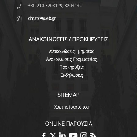
ΕΥΚΑΙΡΙΕΣ ΓΙΑ ΠΡΑΚΤΙΚΗ ΑΣΚΗΣΗ
+30 210 8203129, 8203139
TESTIMONIALS ΠΡΑΚΤΙΚΗΣ ΑΣΚΗΣΗΣ
dmst@aueb.gr
ΔΙΔΑΣΚΑΛΙΑ ΚΑΙ ΕΞΕΤΑΣΕΙΣ
ΑΝΑΚΟΙΝΩΣΕΙΣ / ΠΡΟΚΗΡΥΞΕΙΣ
ΔΙΑΧΕΙΡΙΣΗ ΠΑΡΑΠΟΝΩΝ ΦΟΙΤΗΤΩΝ
Ανακοινώσεις Τμήματος
TUTORS ΦΟΙΤΗΤΩΝ
Ανακοινώσεις Γραμματείας
ΜΕΤΑΠΤΥΧΙΑΚΕΣ ΣΠΟΥΔΕΣ
Προκηρύξεις
Εκδηλώσεις
ΠΡΟΓΡΑΜΜΑΤΑ ΜΕΤΑΠΤΥΧΙΑΚΩΝ ΣΠΟΥΔΩΝ
ΔΙΔΑΚΤΟΡΙΚΟ ΠΡΟΓΡΑΜΜΑ
SITEMAP
ΔΙΔΑΚΤΟΡΕΣ ΤΟΥ ΤΜΗΜΑΤΟΣ
Χάρτης Ιστότοπου
ΥΠΟΨΗΦΙΟΙ ΔΙΔΑΚΤΟΡΕΣ
ONLINE ΠΑΡΟΥΣΙΑ
ΕΡΕΥΝΗΤΙΚΑ ΣΕΜΙΝΑΡΙΑ