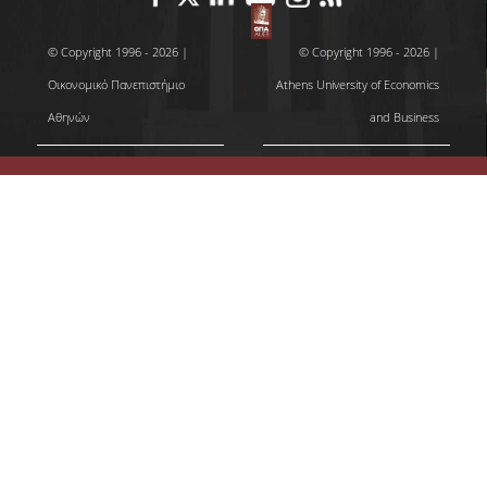
ΠΡΟΓΡΑΜΜΑ ERASMUS+
© Copyright 1996 - 2026 |
© Copyright 1996 - 2026 |
ΜΑΘΗΜΑΤΑ ΠΟΥ ΠΡΟΣΦΕΡΕΙ ΤΟ
Οικονομικό Πανεπιστήμιο
Athens University of Economics
ΤΜΗΜΑ
Αθηνών
and Business
ΣΥΝΕΡΓΑΖΟΜΕΝΑ ΠΑΝΕΠΙΣΤΗΜΙΑ
ΑΝΑΚΟΙΝΩΣΕΙΣ ΠΡΟΓΡΑΜΜΑΤΟΣ
ΕΓΓΡΑΦΑ - ΧΡΗΣΙΜΟΙ ΣΥΝΔΕΣΜΟΙ
FAQS
ΔΙΑΣΦΑΛΙΣΗ ΠΟΙΟΤΗΤΑΣ
ΠΟΛΙΤΙΚΗ ΔΙΑΣΦΑΛΙΣΗΣ ΠΟΙΟΤΗΤΑΣ
ΔΕΔΟΜΕΝΑ ΠΟΙΟΤΗΤΑΣ
ΠΙΣΤΟΠΟΙΗΣΗ