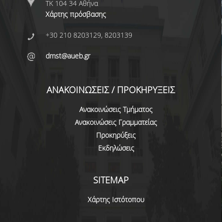
ΤΚ 104 34 Αθήνα
ΠΡΟΓΡΑΜΜΑ ERASMUS+
Χάρτης πρόσβασης
ΜΑΘΗΜΑΤΑ ΠΟΥ ΠΡΟΣΦΕΡΕΙ ΤΟ
+30 210 8203129, 8203139
ΤΜΗΜΑ
dmst@aueb.gr
ΣΥΝΕΡΓΑΖΟΜΕΝΑ ΠΑΝΕΠΙΣΤΗΜΙΑ
ΑΝΑΚΟΙΝΩΣΕΙΣ ΠΡΟΓΡΑΜΜΑΤΟΣ
ΑΝΑΚΟΙΝΩΣΕΙΣ / ΠΡΟΚΗΡΥΞΕΙΣ
ΕΓΓΡΑΦΑ - ΧΡΗΣΙΜΟΙ ΣΥΝΔΕΣΜΟΙ
Ανακοινώσεις Τμήματος
Ανακοινώσεις Γραμματείας
FAQS
Προκηρύξεις
Εκδηλώσεις
ΔΙΑΣΦΑΛΙΣΗ ΠΟΙΟΤΗΤΑΣ
ΠΟΛΙΤΙΚΗ ΔΙΑΣΦΑΛΙΣΗΣ ΠΟΙΟΤΗΤΑΣ
SITEMAP
ΔΕΔΟΜΕΝΑ ΠΟΙΟΤΗΤΑΣ
Χάρτης Ιστότοπου
ΠΙΣΤΟΠΟΙΗΣΗ