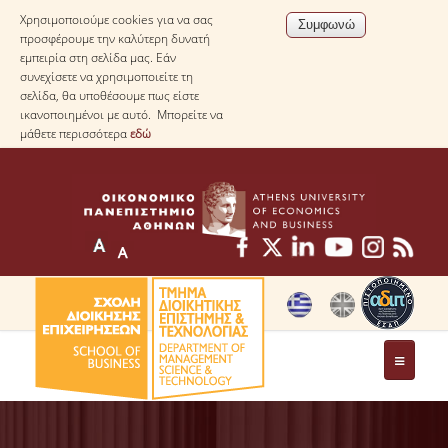
Χρησιμοποιούμε cookies για να σας
προσφέρουμε την καλύτερη δυνατή
εμπειρία στη σελίδα μας. Εάν
συνεχίσετε να χρησιμοποιείτε τη
σελίδα, θα υποθέσουμε πως είστε
ικανοποιημένοι με αυτό. Μπορείτε να
μάθετε περισσότερα
εδώ
ΤΟ ΤΜΗΜΑ
ΜΕ ΜΙΑ ΜΑΤΙΑ