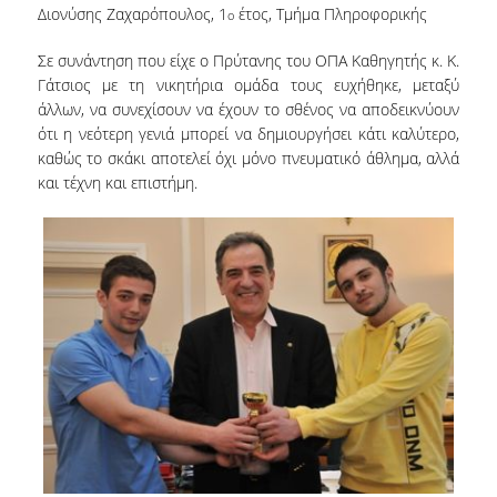
Διονύσης Ζαχαρόπουλος, 1
έτος, Τμήμα Πληροφορικής
ο
ΔΙΟΙΚΗΤΙΚΟ ΠΡΟΣΩΠΙΚΟ
Σε συνάντηση που είχε ο Πρύτανης του ΟΠΑ Καθηγητής κ. Κ.
ΜΕΤΑΔΙΔΑΚΤΟΡΙΚΟΙ ΕΡΕΥΝΗΤΕΣ
Γάτσιος με τη νικητήρια ομάδα τους ευχήθηκε, μεταξύ
άλλων, να συνεχίσουν να έχουν το σθένος να αποδεικνύουν
ΜΗΤΡΩΟ ΜΕΛΩΝ ΤΜΗΜΑΤΟΣ
ότι η νεότερη γενιά μπορεί να δημιουργήσει κάτι καλύτερο,
καθώς το σκάκι αποτελεί όχι μόνο πνευματικό άθλημα, αλλά
ΠΡΟΠΤΥΧΙΑΚΕΣ ΣΠΟΥΔΕΣ
και τέχνη και επιστήμη.
ΠΡΟΓΡΑΜΜΑ ΣΠΟΥΔΩΝ
ΟΔΗΓΟΣ ΚΑΙ ΚΑΤΕΥΘΥΝΣΕΙΣ ΣΠΟΥΔΩΝ
ΜΑΘΗΜΑΤΑ ΠΡΟΓΡΑΜΜΑΤΟΣ ΣΠΟΥΔΩΝ
ΜΑΘΗΜΑΤΑ ΕΛΕΥΘΕΡΗΣ ΕΠΙΛΟΓΗΣ ΑΠΟ
ΑΛΛΑ ΤΜΗΜΑΤΑ
ΒΡΑΒΕΙΑ ΕΡΓΑΣΙΩΝ
ΠΡΑΚΤΙΚΗ ΑΣΚΗΣΗ ΚΑΙ ΠΤΥΧΙΑΚΗ ΕΡΓΑΣΙΑ