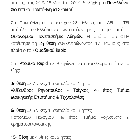
οποίας, στις 24 & 25 Μαρτίου 2014, διεξήχθη το
Πανελλήνιο
Φοιτητικό Πρωτάθλημα Σκακιού
.
NEWSLETTERS
Στο Πρωτάθλημα συμμετείχαν 28 αθλητές από ΑΕΙ και ΤΕΙ
TESTIMONIALS
από όλη την Ελλάδα, εκ των οποίων τρεις φοιτητές από το
Οικονομικό Πανεπιστήμιο Αθηνών
. Η ομάδα του ΟΠΑ
ΒΡΑΒΕΙΑ ΕΞΑΙΡΕΤΙΚΗΣ ΕΠΙΔΟΣΗΣ ΣΤΗ
κατέκτησε τη
2
θέση
συγκεντρώνοντας 17 βαθμούς στο
η
ΔΙΔΑΣΚΑΛΙΑ
πλαίσιο του
Ομαδικού Rapid
.
ΑΝΘΡΩΠΙΝΟ ΔΥΝΑΜΙΚΟ
Στο
Ατομικό Rapid
σε 9 αγώνες τα αποτελέσματα ήταν τα
εξής:
ΠΡΟΣΩΠΙΚΟ ΤΟΥ ΤΜΗΜΑΤΟΣ
3
θέση
με 7 νίκες, 1 ισοπαλία και 1 ήττα
ΜΕΛΗ ΔΕΠ
η
Αλέξανδρος Ρηγόπουλος - Τσίγκος, 4
έτος, Τμήμα
ο
ΕΠΙΤΙΜΟΙ ΔΙΔΑΚΤΟΡΕΣ
Διοικητικής Επιστήμης & Τεχνολογίας
ΕΠΙΣΚΕΠΤΕΣ ΚΑΘΗΓΗΤΕΣ
6
θέση
με 5 νίκες, 1 ισοπαλία και 3 ήττες
η
Ναπολέων Γεωργίου, 4
έτος, Τμήμα Λογιστικής &
ο
ΜΕΛΗ Ε.ΔΙ.Π.
Χρηματοοικονομικής
ΜΕΛΗ Ε.Τ.Ε.Π.
15
θέση
με 4 νίκες και 5 ήττες
η