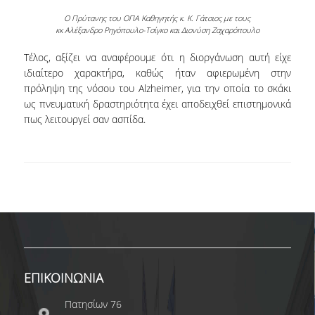
ΕΥΚΑΙΡΙΕΣ ΓΙΑ ΠΡΑΚΤΙΚΗ ΑΣΚΗΣΗ
Ο Πρύτανης του ΟΠΑ Καθηγητής κ. Κ. Γάτσιος με τους
κκ Αλέξανδρο Ρηγόπουλο-Τσίγκο και Διονύση Ζαχαρόπουλο
TESTIMONIALS ΠΡΑΚΤΙΚΗΣ ΑΣΚΗΣΗΣ
Τέλος, αξίζει να αναφέρουμε ότι η διοργάνωση αυτή είχε
ΔΙΔΑΣΚΑΛΙΑ ΚΑΙ ΕΞΕΤΑΣΕΙΣ
ιδιαίτερο χαρακτήρα, καθώς ήταν αφιερωμένη στην
πρόληψη της νόσου του Alzheimer, για την οποία το σκάκι
ΔΙΑΧΕΙΡΙΣΗ ΠΑΡΑΠΟΝΩΝ ΦΟΙΤΗΤΩΝ
ως πνευματική δραστηριότητα έχει αποδειχθεί επιστημονικά
πως λειτουργεί σαν ασπίδα.
TUTORS ΦΟΙΤΗΤΩΝ
ΜΕΤΑΠΤΥΧΙΑΚΕΣ ΣΠΟΥΔΕΣ
ΠΡΟΓΡΑΜΜΑΤΑ ΜΕΤΑΠΤΥΧΙΑΚΩΝ ΣΠΟΥΔΩΝ
ΔΙΔΑΚΤΟΡΙΚΟ ΠΡΟΓΡΑΜΜΑ
ΔΙΔΑΚΤΟΡΕΣ ΤΟΥ ΤΜΗΜΑΤΟΣ
ΥΠΟΨΗΦΙΟΙ ΔΙΔΑΚΤΟΡΕΣ
ΕΠΙΚΟΙΝΩΝΙΑ
ΕΡΕΥΝΗΤΙΚΑ ΣΕΜΙΝΑΡΙΑ
Πατησίων 76