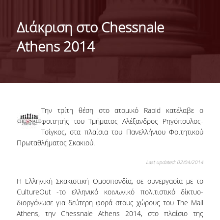
ΤΑΥΤΟΤΗΤΑ ΤΟΥ ΤΜΗΜΑΤΟΣ
Διάκριση στο Chessnale
ΑΠΟΣΤΟΛΗ ΤΟΥ ΤΜΗΜΑΤΟΣ
Athens 2014
ΔΙΟΙΚΗΣΗ ΤΟΥ ΤΜΗΜΑΤΟΣ
ΣΥΜΒΟΥΛΕΥΤΙΚΗ ΕΠΙΤΡΟΠΗ
ΔΙΕΘΝΕΙΣ ΔΙΑΚΡΙΣΕΙΣ
Την τρίτη θέση στο ατομικό Rapid κατέλαβε ο
TESTIMONIALS ΔΙΑΚΡΙΣΕΩΝ
φοιτητής του Τμήματος Αλέξανδρος Ρηγόπουλος-
Τσίγκος
, στα πλαίσια του Πανελλήνιου Φοιτητικού
ΕΠΑΓΓΕΛΜΑΤΙΚΕΣ ΠΡΟΟΠΤΙΚΕΣ
Πρωταθλήματος Σκακιού.
ΓΙΑ ΜΑΘΗΤΕΣ ΛΥΚΕΙΟΥ
Last updated: 02/04/2014
ΠΡΟΓΡΑΜΜΑ ΥΠΟΤΡΟΦΙΩΝ
Η Ελληνική Σκακιστική Ομοσπονδία, σε συνεργασία με το
CultureOut -το ελληνικό κοινωνικό πολιτιστικό δίκτυο-
ΚΡΙΤΗΡΙΑ ΚΑΙ ΔΙΑΔΙΚΑΣΙΑ ΕΠΙΛΟΓΗΣ
διοργάνωσε για δεύτερη φορά στους χώρους του The Mall
Athens, την Chessnale Athens 2014, στο πλαίσιο της
ΕΡΓΑΣΤΗΡΙΑΚΗ ΥΠΟΔΟΜΗ