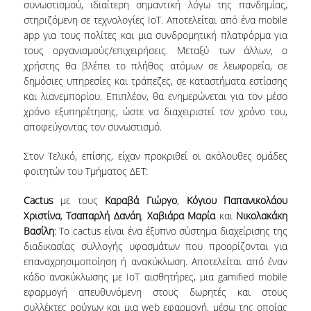
συνωστισμού, ιδιαίτερη σημαντική λόγω της πανδημίας,
στηριζόμενη σε τεχνολογίες IoT. Αποτελείται από ένα mobile
ΑΞΙΟΛΟΓΗΣΗ
app για τους πολίτες και μια συνδρομητική πλατφόρμα για
τους οργανισμούς/επιχειρήσεις. Μεταξύ των άλλων, ο
ΑΠΟ ΠΡΟΠΤΥΧΙΑΚΟΥΣ ΦΟΙΤΗΤΕΣ
χρήστης θα βλέπει το πλήθος ατόμων σε λεωφορεία, σε
δημόσιες υπηρεσίες και τράπεζες, σε καταστήματα εστίασης
ΑΠΟ ΤΕΛΕΙΟΦΟΙΤΟΥΣ
και λιανεμπορίου. Επιπλέον, θα ενημερώνεται για τον μέσο
χρόνο εξυπηρέτησης, ώστε να διαχειριστεί τον χρόνο του,
ΑΠΟ ΜΕΤΑΠΤΥΧΙΑΚΟΥΣ
αποφεύγοντας τον συνωστισμό.
ΦΟΙΤΗΤΕΣ
Στον Τελικό, επίσης, είχαν προκριθεί οι ακόλουθες ομάδες
ΕΚΘΕΣΕΙΣ ΕΞΩΤΕΡΙΚΗΣ
ΑΞΙΟΛΟΓΗΣΗΣ
φοιτητών του Τμήματος ΔΕΤ:
Cactus
με τους
Καραβά Γιώργο
,
Κόγιου Παπανικολάου
ΜΟ.ΔΙ.Π.
Χριστίνα
,
Τσαπαρλή Δανάη
,
Χαβιάρα Μαρία
και
Νικολακάκη
Βασίλη
: Τo cactus είναι ένα έξυπνο σύστημα διαχείρισης της
ΕΡΕΥΝΑ
διαδικασίας συλλογής υφασμάτων που προορίζονται για
επαναχρησιμοποίηση ή ανακύκλωση. Αποτελείται από έναν
ΕΡΕΥΝΗΤΙΚΕΣ ΔΡΑΣΤΗΡΙΟΤΗΤΕΣ
κάδο ανακύκλωσης με IoT αισθητήρες, μια gamified mobile
εφαρμογή απευθυνόμενη στους δωρητές και στους
ΕΡΕΥΝΗΤΙΚΑ ΕΡΓΑΣΤΗΡΙΑ
συλλέκτες ρούχων και μια web εφαρμογή, μέσω της οποίας