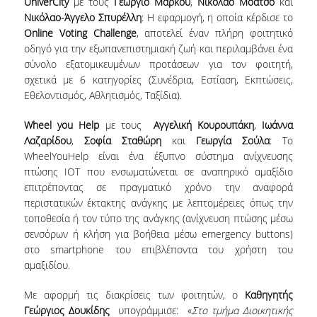
UniverCity
με τους
Γεώργιο Μάρκου
,
Νικόλαο Μοάτσο
και
Νικόλαο-Άγγελο Σπυρέλλη
: Η εφαρμογή, η οποία κέρδισε το
ΑΝΑΚΟΙΝΩΣΕΙΣ ΓΡΑΜΜΑΤΕΙΑΣ
Online
Voting
Challenge
, αποτελεί έναν πλήρη φοιτητικό
οδηγό για την εξωπανεπιστημιακή ζωή και περιλαμβάνει ένα
ΠΡΟΚΗΡΥΞΕΙΣ
σύνολο εξατομικευμένων προτάσεων για τον φοιτητή,
σχετικά με 6 κατηγορίες (Συνέδρια, Εστίαση, Εκπτώσεις,
ΠΡΟΚΗΡΥΞΕΙΣ ΑΠΟΚΤΗΣΗΣ ΑΚΑΔΗΜΑΪΚΗΣ
Εθελοντισμός, Αθλητισμός, Ταξίδια).
ΕΜΠΕΙΡΙΑΣ
Wheel you Help
με τους
Αγγελική Κουρουπάκη
,
Ιωάννα
ΕΚΔΗΛΩΣΕΙΣ
Λαζαρίδου
,
Σοφία Σταθώρη
και
Γεωργία Σούλα
: Το
ΕΠΙΚΟΙΝΩΝΙΑ
WheelYouHelp είναι ένα έξυπνο σύστημα ανίχνευσης
πτώσης ΙΟΤ που ενσωματώνεται σε αναπηρικό αμαξίδιο
επιτρέποντας σε πραγματικό χρόνο την αναφορά
περιστατικών έκτακτης ανάγκης με λεπτομέρειες όπως την
τοποθεσία ή τον τύπο της ανάγκης (ανίχνευση πτώσης μέσω
σενσόρων ή κλήση για βοήθεια μέσω emergency buttons)
στο smartphone του επιβλέποντα του χρήστη του
αμαξιδίου.
Με αφορμή τις διακρίσεις των φοιτητών, ο
Καθηγητής
Γεώργιος Δουκίδης
υπογράμμισε: «
Στο τμήμα Διοικητικής