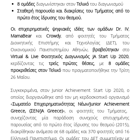
8 ομάδες
διαγωνίστηκαν στον
Τελικό
του διαγωνισμού
Σταθερή παρουσία και διακρίσεις του Τμήματος από το
NEWSLETTERS
πρώτο έτος ίδρυσης του θεσμού.
TESTIMONIALS
Οι επιχειρηματικές ψηφιακές ιδέες των ομάδων
Dr
.
IV
,
MamaBear
και
Crowdy
, από φοιτητές του Τμήματος
ΒΡΑΒΕΙΑ ΕΞΑΙΡΕΤΙΚΗΣ ΕΠΙΔΟΣΗΣ ΣΤΗ
Διοικητικής Επιστήμης και Τεχνολογίας (ΔΕΤ), του
ΔΙΔΑΣΚΑΛΙΑ
Οικονομικού Πανεπιστημίου Αθηνών,
βραβεύτηκαν
στο
Virtual
&
Live
Φοιτητικός Διαγωνισμός
JA
Start
Up
2020
,
ΑΝΘΡΩΠΙΝΟ ΔΥΝΑΜΙΚΟ
κερδίζοντας τις
τρείς πρώτες θέσεις
, με
8
ομάδες
προκριθείσες στον Τελικό
που πραγματοποιήθηκε την Τρίτη
ΠΡΟΣΩΠΙΚΟ ΤΟΥ ΤΜΗΜΑΤΟΣ
26 Μαΐου.
ΜΕΛΗ ΔΕΠ
Συγκεκριμένα, στον Junior Achievement Start Up 2020, ο
ΕΠΙΤΙΜΟΙ ΔΙΔΑΚΤΟΡΕΣ
οποίος διοργανώθηκε από τον μη κερδοσκοπικό οργανισμό
«
Σωματείο Επιχειρηματικότητας Νέων/
Junior
Achievement
ΕΠΙΣΚΕΠΤΕΣ ΚΑΘΗΓΗΤΕΣ
Greece
, (ΣΕΝ
/JA Greece)
», οι φοιτητές του Τμήματος,
συνεχίζοντας μία παράδοση συνεχούς επιτυχημένης
ΜΕΛΗ Ε.ΔΙ.Π.
παρουσίας από το πρώτο έτος ίδρυσης του θεσμού (2015),
διακρίθηκαν ανάμεσα σε 68 ομάδες και 370 φοιτητές από 16
ΜΕΛΗ Ε.Τ.Ε.Π.
Ελληνικά Πανεπιστήμια. Οι ομάδες του ΔΕΤ συμμετείχαν με