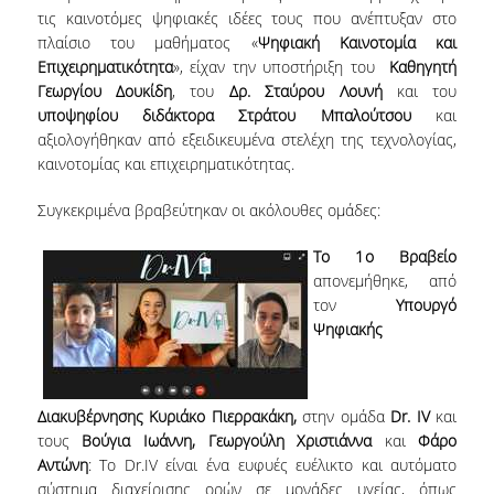
τις καινοτόμες ψηφιακές ιδέες τους που ανέπτυξαν στο
ΔΙΟΙΚΗΤΙΚΟ ΠΡΟΣΩΠΙΚΟ
πλαίσιο του μαθήματος «
Ψηφιακή Καινοτομία και
Επιχειρηματικότητα
», είχαν την υποστήριξη του
Καθηγητή
ΜΕΤΑΔΙΔΑΚΤΟΡΙΚΟΙ ΕΡΕΥΝΗΤΕΣ
Γεωργίου Δουκίδη
, του
Δρ. Σταύρου Λουνή
και του
υποψηφίου διδάκτορα Στράτου Μπαλούτσου
και
ΜΗΤΡΩΟ ΜΕΛΩΝ ΤΜΗΜΑΤΟΣ
αξιολογήθηκαν από εξειδικευμένα στελέχη της τεχνολογίας,
ΠΡΟΠΤΥΧΙΑΚΕΣ ΣΠΟΥΔΕΣ
καινοτομίας και επιχειρηματικότητας.
Συγκεκριμένα βραβεύτηκαν οι ακόλουθες ομάδες:
ΠΡΟΓΡΑΜΜΑ ΣΠΟΥΔΩΝ
Το 1
ο
Βραβείο
ΟΔΗΓΟΣ ΚΑΙ ΚΑΤΕΥΘΥΝΣΕΙΣ ΣΠΟΥΔΩΝ
απονεμήθηκε, από
ΜΑΘΗΜΑΤΑ ΠΡΟΓΡΑΜΜΑΤΟΣ ΣΠΟΥΔΩΝ
τον
Υπουργό
Ψηφιακής
ΜΑΘΗΜΑΤΑ ΕΛΕΥΘΕΡΗΣ ΕΠΙΛΟΓΗΣ ΑΠΟ
ΑΛΛΑ ΤΜΗΜΑΤΑ
ΒΡΑΒΕΙΑ ΕΡΓΑΣΙΩΝ
Διακυβέρνησης
Κυριάκο Πιερρακάκη,
στην ομάδα
Dr
.
IV
και
τους
Βούγια Ιωάννη, Γεωργούλη Χριστιάννα
και
Φάρο
ΠΡΑΚΤΙΚΗ ΑΣΚΗΣΗ ΚΑΙ ΠΤΥΧΙΑΚΗ ΕΡΓΑΣΙΑ
Αντώνη
: Το Dr.IV είναι ένα ευφυές ευέλικτο και αυτόματο
σύστημα διαχείρισης ορών σε μονάδες υγείας, όπως