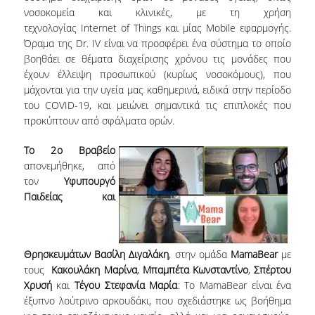
ΕΥΚΑΙΡΙΕΣ ΓΙΑ ΠΡΑΚΤΙΚΗ ΑΣΚΗΣΗ
νοσοκομεία και κλινικές, με τη χρήση
τεχνολογίας Internet of Things και μίας Mobile εφαρμογής.
TESTIMONIALS ΠΡΑΚΤΙΚΗΣ ΑΣΚΗΣΗΣ
Όραμα της Dr. IV είναι να προσφέρει ένα σύστημα το οποίο
βοηθάει σε θέματα διαχείρισης χρόνου τις μονάδες που
ΔΙΔΑΣΚΑΛΙΑ ΚΑΙ ΕΞΕΤΑΣΕΙΣ
έχουν έλλειψη προσωπικού (κυρίως νοσοκόμους), που
μάχονται για την υγεία μας καθημερινά, ειδικά στην περίοδο
ΔΙΑΧΕΙΡΙΣΗ ΠΑΡΑΠΟΝΩΝ ΦΟΙΤΗΤΩΝ
του COVID-19, και μειώνει σημαντικά τις επιπλοκές που
προκύπτουν από σφάλματα ορών.
TUTORS ΦΟΙΤΗΤΩΝ
Το 2
ο
Βραβείο
ΜΕΤΑΠΤΥΧΙΑΚΕΣ ΣΠΟΥΔΕΣ
απονεμήθηκε, από
τον
Υφυπουργό
ΠΡΟΓΡΑΜΜΑΤΑ ΜΕΤΑΠΤΥΧΙΑΚΩΝ ΣΠΟΥΔΩΝ
Παιδείας και
ΔΙΔΑΚΤΟΡΙΚΟ ΠΡΟΓΡΑΜΜΑ
ΔΙΔΑΚΤΟΡΕΣ ΤΟΥ ΤΜΗΜΑΤΟΣ
Θρησκευμάτων
Βασίλη Διγαλάκη
, στην ομάδα
MamaBear
με
τους
Κακουλάκη Μαρίνα
,
Μπαμπέτα Κωνσταντίνο
,
Σπέρτου
ΥΠΟΨΗΦΙΟΙ ΔΙΔΑΚΤΟΡΕΣ
Χρυσή
και
Τέγου Στεφανία Μαρία
: Το MamaBear είναι ένα
ΕΡΕΥΝΗΤΙΚΑ ΣΕΜΙΝΑΡΙΑ
έξυπνο λούτρινο αρκουδάκι, που σχεδιάστηκε ως βοήθημα