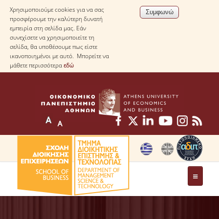
Χρησιμοποιούμε cookies για να σας
προσφέρουμε την καλύτερη δυνατή
εμπειρία στη σελίδα μας. Εάν
συνεχίσετε να χρησιμοποιείτε τη
σελίδα, θα υποθέσουμε πως είστε
ικανοποιημένοι με αυτό. Μπορείτε να
μάθετε περισσότερα
εδώ
ΤΟ ΤΜΗΜΑ
ΜΕ ΜΙΑ ΜΑΤΙΑ