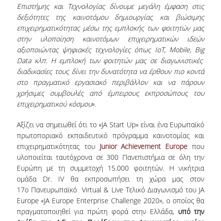
Επιστήμης και Τεχνολογίας δίνουμε μεγάλη έμφαση στις
δεξιότητες της καινοτόμου δημιουργίας και βιώσιμης
επιχειρηματικότητας μέσω της εμπλοκής των φοιτητών μας
στην υλοποίηση καινοτόμων επιχειρηματικών ιδεών
αξιοποιώντας ψηφιακές τεχνολογίες όπως IoT
, Mobile
, Big
Data
κλπ. Η εμπλοκή των φοιτητών μας σε διαγωνιστικές
διαδικασίες τους δίνει την δυνατότητα να έρθουν πιο κοντά
στο πραγματικό εργασιακό περιβάλλον και να πάρουν
χρήσιμες συμβουλές από έμπειρους εκπροσώπους του
επιχειρηματικού κόσμου
».
Αξίζει να σημειωθεί ότι το «JA Start Up» είναι ένα Ευρωπαϊκό
πρωτοποριακό εκπαιδευτικό πρόγραμμα καινοτομίας και
επιχειρηματικότητας του
Junior Achievement Europe
που
υλοποιείται ταυτόχρονα σε 300 Πανεπιστήμια σε όλη την
Ευρώπη με τη συμμετοχή 15.000 φοιτητών. Η νικήτρια
ομάδα Dr. IV θα εκπροσωπήσει τη χώρα μας στον
17ο Πανευρωπαϊκό Virtual & Live Τελικό Διαγωνισμό του JA
Europe «JA Europe Enterprise Challenge 2020», ο οποίος θα
πραγματοποιηθεί για πρώτη φορά στην Ελλάδα,
υπό την