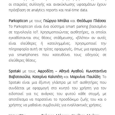
οι εταιρείες συλλογής και ανακύκλωσης υφασμάτων έχουν
ΔΗΜΟΣΙΕΥΣΕΙΣ
πρόσβαση σε analytics reports και real-time data.
ΕΠΙΣΤΗΜΟΝΙΚΑ ΣΥΝΕΔΡΙΑ ΚΑΙ ΣΕΜΙΝΑΡΙΑ
Parkopticon
με τους
Γεώργιο Μπάλα
και
Θεόδωρο Πλέσσα
:
Το Parkopticon είναι ένα σύστημα smart parking βασισμένο
ΑΠΟΦΟΙΤΟΙ
σε τεχνολογία IoT. Χρησιμοποιώντας αισθητήρες, οι οποίοι
εγκαθίστανται στις θέσεις στάθμευσης, «βλέπει» αν αυτές
ΑΠΟΦΟΙΤΟΙ ΤΟΥ ΤΜΗΜΑΤΟΣ
είναι ελεύθερες ή κατειλημμένες. Χρησιμοποιεί την
πληροφορία αυτή σε τρίτες εφαρμογές, όπως μια εφαρμογή
ΑΓΓΕΛΙΕΣ ΓΙΑ ΕΡΓΑΣΙΑ
για smartphones που κατευθύνει τους οδηγούς σε
ΠΡΟΟΠΤΙΚΕΣ ΑΠΟΦΟΙΤΩΝ
ελεύθερες θέσεις.
ΣΥΛΛΟΓΟΙ ΑΠΟΦΟΙΤΩΝ
Spotaki
με τους
Αφροδίτη – Αθηνά Αγαθού
,
Κωνσταντίνα
Βαβατσιούλα
,
Κατερίνα Καλιπέτη
και
Μαρινίνα Παυλίδη
: Το
ΓΡΑΦΕΙΟ ΔΙΑΣΥΝΔΕΣΗΣ
Spotaki είναι μια έξυπνη γλάστρα με ΙοΤ αισθητήρες που
συνδέεται με εφαρμογή στο κινητό του χρήστη για τον
ALUMNI AUEB
ειδοποιεί για τις ανάγκες του φυτού κάθε στιγμή, με
αποτέλεσμα να παρατείνει το προσδόκιμο ζωής του και ο
ΝΕΑ
χρήστης να μαθαίνει συμβουλές για εναλλακτικές χρήσεις.
ΝΕΑ ΤΟΥ ΤΜΗΜΑΤΟΣ