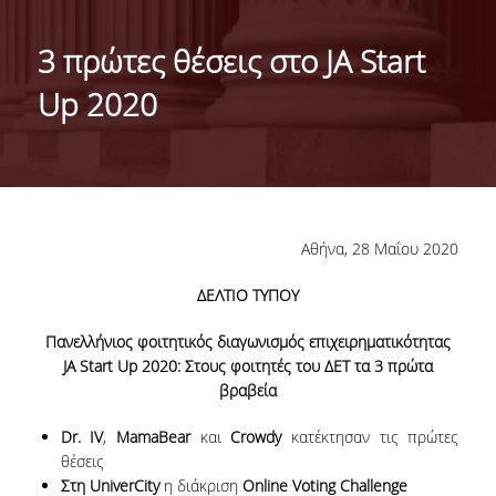
ΤΑΥΤΟΤΗΤΑ ΤΟΥ ΤΜΗΜΑΤΟΣ
3 πρώτες θέσεις στο JA Start
ΑΠΟΣΤΟΛΗ ΤΟΥ ΤΜΗΜΑΤΟΣ
Up 2020
ΔΙΟΙΚΗΣΗ ΤΟΥ ΤΜΗΜΑΤΟΣ
ΣΥΜΒΟΥΛΕΥΤΙΚΗ ΕΠΙΤΡΟΠΗ
ΔΙΕΘΝΕΙΣ ΔΙΑΚΡΙΣΕΙΣ
Αθήνα, 28 Μαΐου 2020
TESTIMONIALS ΔΙΑΚΡΙΣΕΩΝ
ΔΕΛΤΙΟ ΤΥΠΟΥ
ΕΠΑΓΓΕΛΜΑΤΙΚΕΣ ΠΡΟΟΠΤΙΚΕΣ
Πανελλήνιος φοιτητικός διαγωνισμός
επιχειρηματικότητας
ΓΙΑ ΜΑΘΗΤΕΣ ΛΥΚΕΙΟΥ
JA
Start
Up
2020: Στους φοιτητές του ΔΕΤ τα 3 πρώτα
βραβεία
ΠΡΟΓΡΑΜΜΑ ΥΠΟΤΡΟΦΙΩΝ
Dr.
IV
,
MamaBear
και
Crowdy
κατέκτησαν τις πρώτες
ΚΡΙΤΗΡΙΑ ΚΑΙ ΔΙΑΔΙΚΑΣΙΑ ΕΠΙΛΟΓΗΣ
θέσεις
Στη UniverCity
η διάκριση
Online Voting Challenge
ΕΡΓΑΣΤΗΡΙΑΚΗ ΥΠΟΔΟΜΗ