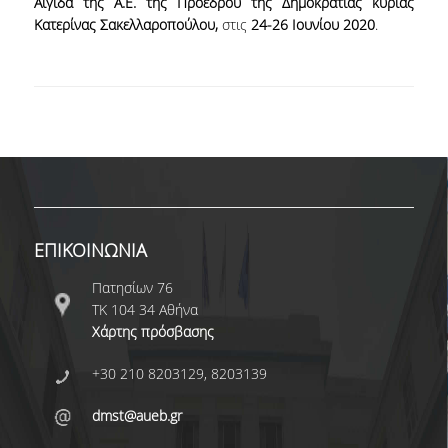
Αιγίδα της Α.Ε. της Προέδρου της Δημοκρατίας κυρίας
Κατερίνας Σακελλαροπούλου,
στις
24-26 Ιουνίου 2020
.
ΕΠΙΚΟΙΝΩΝΙΑ
Πατησίων 76
ΤΚ 104 34 Αθήνα
Χάρτης πρόσβασης
+30 210 8203129, 8203139
dmst@aueb.gr