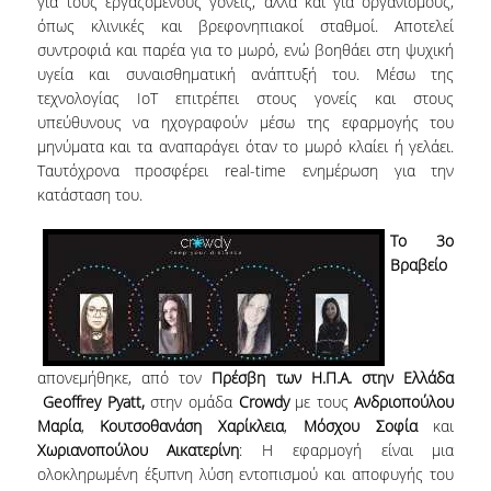
για τους εργαζόμενους γονείς, αλλά και για οργανισμούς,
ΠΡΟΓΡΑΜΜΑ ERASMUS+
όπως κλινικές και βρεφονηπιακοί σταθμοί. Αποτελεί
συντροφιά και παρέα για το μωρό, ενώ βοηθάει στη ψυχική
υγεία και συναισθηματική ανάπτυξή του. Μέσω της
ΜΑΘΗΜΑΤΑ ΠΟΥ ΠΡΟΣΦΕΡΕΙ ΤΟ
τεχνολογίας IoT επιτρέπει στους γονείς και στους
ΤΜΗΜΑ
υπεύθυνους να ηχογραφούν μέσω της εφαρμογής του
ΣΥΝΕΡΓΑΖΟΜΕΝΑ ΠΑΝΕΠΙΣΤΗΜΙΑ
μηνύματα και τα αναπαράγει όταν το μωρό κλαίει ή γελάει.
Ταυτόχρονα προσφέρει real-time ενημέρωση για την
ΑΝΑΚΟΙΝΩΣΕΙΣ ΠΡΟΓΡΑΜΜΑΤΟΣ
κατάσταση του.
ΕΓΓΡΑΦΑ - ΧΡΗΣΙΜΟΙ ΣΥΝΔΕΣΜΟΙ
Το 3
ο
Βραβείο
FAQS
ΔΙΑΣΦΑΛΙΣΗ ΠΟΙΟΤΗΤΑΣ
απονεμήθηκε, από τον
Πρέσβη των Η.Π.Α. στην Ελλάδα
ΠΟΛΙΤΙΚΗ ΔΙΑΣΦΑΛΙΣΗΣ ΠΟΙΟΤΗΤΑΣ
Geoffrey
Pyatt
,
στην ομάδα
Crowdy
με τους
Ανδριοπούλου
Μαρία
,
Κουτσοθανάση Χαρίκλεια
,
Μόσχου Σοφία
και
ΔΕΔΟΜΕΝΑ ΠΟΙΟΤΗΤΑΣ
Χωριανοπούλου Αικατερίνη
: Η εφαρμογή είναι μια
ολοκληρωμένη έξυπνη λύση εντοπισμού και αποφυγής του
ΠΙΣΤΟΠΟΙΗΣΗ