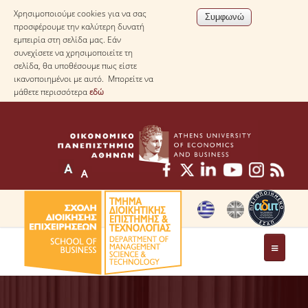
Χρησιμοποιούμε cookies για να σας
προσφέρουμε την καλύτερη δυνατή
εμπειρία στη σελίδα μας. Εάν
συνεχίσετε να χρησιμοποιείτε τη
σελίδα, θα υποθέσουμε πως είστε
ικανοποιημένοι με αυτό. Μπορείτε να
μάθετε περισσότερα
εδώ
ΤΟ ΤΜΗΜΑ
ΜΕ ΜΙΑ ΜΑΤΙΑ