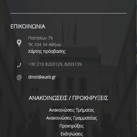
ΔΙΟΙΚΗΤΙΚΟ ΠΡΟΣΩΠΙΚΟ
ΜΕΤΑΔΙΔΑΚΤΟΡΙΚΟΙ ΕΡΕΥΝΗΤΕΣ
ΕΠΙΚΟΙΝΩΝΙΑ
ΜΗΤΡΩΟ ΜΕΛΩΝ ΤΜΗΜΑΤΟΣ
Πατησίων 76
ΤΚ 104 34 Αθήνα
ΠΡΟΠΤΥΧΙΑΚΕΣ ΣΠΟΥΔΕΣ
Χάρτης πρόσβασης
ΠΡΟΓΡΑΜΜΑ ΣΠΟΥΔΩΝ
+30 210 8203129, 8203139
ΟΔΗΓΟΣ ΚΑΙ ΚΑΤΕΥΘΥΝΣΕΙΣ ΣΠΟΥΔΩΝ
dmst@aueb.gr
ΜΑΘΗΜΑΤΑ ΠΡΟΓΡΑΜΜΑΤΟΣ ΣΠΟΥΔΩΝ
ΜΑΘΗΜΑΤΑ ΕΛΕΥΘΕΡΗΣ ΕΠΙΛΟΓΗΣ ΑΠΟ
ΑΝΑΚΟΙΝΩΣΕΙΣ / ΠΡΟΚΗΡΥΞΕΙΣ
ΑΛΛΑ ΤΜΗΜΑΤΑ
Ανακοινώσεις Τμήματος
ΒΡΑΒΕΙΑ ΕΡΓΑΣΙΩΝ
Ανακοινώσεις Γραμματείας
Προκηρύξεις
ΠΡΑΚΤΙΚΗ ΑΣΚΗΣΗ ΚΑΙ ΠΤΥΧΙΑΚΗ ΕΡΓΑΣΙΑ
Εκδηλώσεις