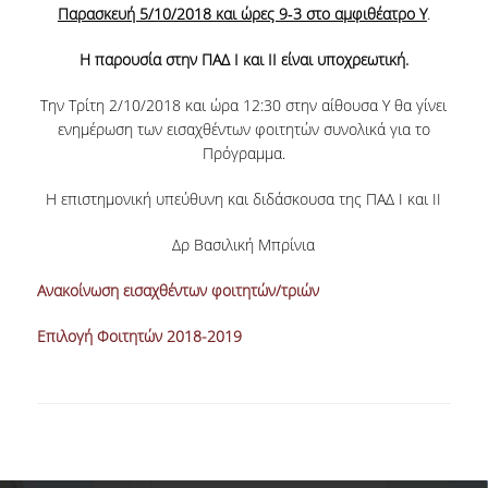
Παρασκευή 5/10/2018 και ώρες 9‐3 στο αμφιθέατρο Υ
.
NEWSLETTERS
Η παρουσία στην ΠΑΔ Ι και ΙΙ είναι υποχρεωτική.
TESTIMONIALS
Την Τρίτη 2/10/2018 και ώρα 12:30 στην αίθουσα Υ θα γίνει
ενημέρωση των εισαχθέντων φοιτητών συνολικά για το
ΒΡΑΒΕΙΑ ΕΞΑΙΡΕΤΙΚΗΣ ΕΠΙΔΟΣΗΣ ΣΤΗ
Πρόγραμμα.
ΔΙΔΑΣΚΑΛΙΑ
Η επιστημονική υπεύθυνη και διδάσκουσα της ΠΑΔ Ι και ΙΙ
ΑΝΘΡΩΠΙΝΟ ΔΥΝΑΜΙΚΟ
Δρ Βασιλική Μπρίνια
ΠΡΟΣΩΠΙΚΟ ΤΟΥ ΤΜΗΜΑΤΟΣ
Ανακοίνωση εισαχθέντων φοιτητών/τριών
ΜΕΛΗ ΔΕΠ
Επιλογή Φοιτητών 2018-2019
ΕΠΙΤΙΜΟΙ ΔΙΔΑΚΤΟΡΕΣ
ΕΠΙΣΚΕΠΤΕΣ ΚΑΘΗΓΗΤΕΣ
ΜΕΛΗ Ε.ΔΙ.Π.
ΜΕΛΗ Ε.Τ.Ε.Π.