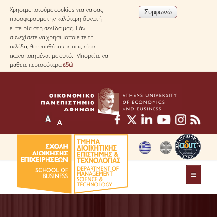
Χρησιμοποιούμε cookies για να σας
προσφέρουμε την καλύτερη δυνατή
εμπειρία στη σελίδα μας. Εάν
συνεχίσετε να χρησιμοποιείτε τη
σελίδα, θα υποθέσουμε πως είστε
ικανοποιημένοι με αυτό. Μπορείτε να
μάθετε περισσότερα
εδώ
ΤΟ ΤΜΗΜΑ
ΜΕ ΜΙΑ ΜΑΤΙΑ