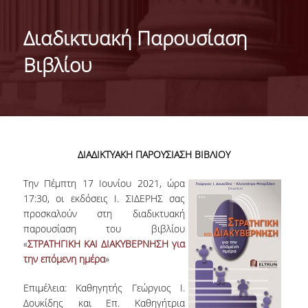
ΤΑΥΤΟΤΗΤΑ ΤΟΥ ΤΜΗΜΑΤΟΣ
Διαδικτυακή Παρουσίαση
ΑΠΟΣΤΟΛΗ ΤΟΥ ΤΜΗΜΑΤΟΣ
Βιβλίου
ΔΙΟΙΚΗΣΗ ΤΟΥ ΤΜΗΜΑΤΟΣ
ΣΥΜΒΟΥΛΕΥΤΙΚΗ ΕΠΙΤΡΟΠΗ
ΔΙΕΘΝΕΙΣ ΔΙΑΚΡΙΣΕΙΣ
ΔΙΑΔΙΚΤΥΑΚΗ ΠΑΡΟΥΣΙΑΣΗ ΒΙΒΛΙΟΥ
TESTIMONIALS ΔΙΑΚΡΙΣΕΩΝ
Την Πέμπτη 17 Ιουνίου 2021, ώρα
ΕΠΑΓΓΕΛΜΑΤΙΚΕΣ ΠΡΟΟΠΤΙΚΕΣ
17:30, οι εκδόσεις Ι. ΣΙΔΕΡΗΣ σας
προσκαλούν στη διαδικτυακή
ΓΙΑ ΜΑΘΗΤΕΣ ΛΥΚΕΙΟΥ
παρουσίαση του βιβλίου
«
ΣΤΡΑΤΗΓΙΚΗ ΚΑΙ ΔΙΑΚΥΒΕΡΝΗΣΗ για
ΠΡΟΓΡΑΜΜΑ ΥΠΟΤΡΟΦΙΩΝ
την επόμενη ημέρα
»
ΚΡΙΤΗΡΙΑ ΚΑΙ ΔΙΑΔΙΚΑΣΙΑ ΕΠΙΛΟΓΗΣ
Επιμέλεια: Καθηγητής Γεώργιος Ι.
Δουκίδης και Επ. Καθηγήτρια
ΕΡΓΑΣΤΗΡΙΑΚΗ ΥΠΟΔΟΜΗ