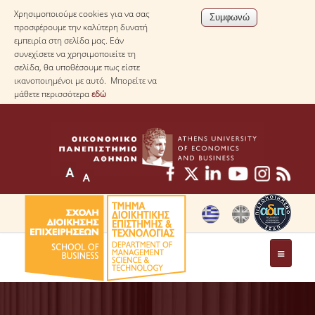
Χρησιμοποιούμε cookies για να σας
προσφέρουμε την καλύτερη δυνατή
εμπειρία στη σελίδα μας. Εάν
συνεχίσετε να χρησιμοποιείτε τη
σελίδα, θα υποθέσουμε πως είστε
ικανοποιημένοι με αυτό. Μπορείτε να
μάθετε περισσότερα
εδώ
ΤΟ ΤΜΗΜΑ
ΜΕ ΜΙΑ ΜΑΤΙΑ