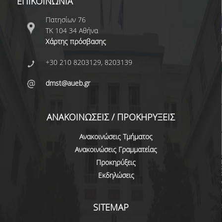
ΕΠΙΚΟΙΝΩΝΙΑ
ΑΞΙΟΛΟΓΗΣΗ
Πατησίων 76
ΤΚ 104 34 Αθήνα
ΑΠΟ ΠΡΟΠΤΥΧΙΑΚΟΥΣ ΦΟΙΤΗΤΕΣ
Χάρτης πρόσβασης
ΑΠΟ ΤΕΛΕΙΟΦΟΙΤΟΥΣ
+30 210 8203129, 8203139
ΑΠΟ ΜΕΤΑΠΤΥΧΙΑΚΟΥΣ
dmst@aueb.gr
ΦΟΙΤΗΤΕΣ
ΕΚΘΕΣΕΙΣ ΕΞΩΤΕΡΙΚΗΣ
ΑΝΑΚΟΙΝΩΣΕΙΣ / ΠΡΟΚΗΡΥΞΕΙΣ
ΑΞΙΟΛΟΓΗΣΗΣ
Ανακοινώσεις Τμήματος
ΜΟ.ΔΙ.Π.
Ανακοινώσεις Γραμματείας
Προκηρύξεις
ΕΡΕΥΝΑ
Εκδηλώσεις
ΕΡΕΥΝΗΤΙΚΕΣ ΔΡΑΣΤΗΡΙΟΤΗΤΕΣ
SITEMAP
ΕΡΕΥΝΗΤΙΚΑ ΕΡΓΑΣΤΗΡΙΑ