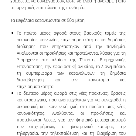
χρειάζεται να συνεργαστούν, ώστε να έλθει η ανάκαμψη από
ΕΥΚΑΙΡΙΕΣ ΓΙΑ ΠΡΑΚΤΙΚΗ ΑΣΚΗΣΗ
τις αρνητικές επιπτώσεις της πανδημίας.
TESTIMONIALS ΠΡΑΚΤΙΚΗΣ ΑΣΚΗΣΗΣ
Τα κεφάλαια κατανέμονται σε δύο μέρη:
ΔΙΔΑΣΚΑΛΙΑ ΚΑΙ ΕΞΕΤΑΣΕΙΣ
Το πρώτο μέρος αφορά στους βασικούς τομείς της
οικονομίας, κοινωνίας, επιχειρηματικότητας και δημόσιας
ΔΙΑΧΕΙΡΙΣΗ ΠΑΡΑΠΟΝΩΝ ΦΟΙΤΗΤΩΝ
διοίκησης που επηρεάστηκαν από την πανδημία.
Αναλύονται οι προκλήσεις και προτείνονται λύσεις για: τη
TUTORS ΦΟΙΤΗΤΩΝ
βιομηχανία στο πλαίσιο της Τέταρτης Βιομηχανικής
ΜΕΤΑΠΤΥΧΙΑΚΕΣ ΣΠΟΥΔΕΣ
Επανάστασης, την εφοδιαστική αλυσίδα, το λιανεμπόριο,
τη συμπεριφορά των καταναλωτών, τη δημόσια
ΠΡΟΓΡΑΜΜΑΤΑ ΜΕΤΑΠΤΥΧΙΑΚΩΝ ΣΠΟΥΔΩΝ
διακυβέρνηση και την καινοτομία και
επιχειρηματικότητα.
ΔΙΔΑΚΤΟΡΙΚΟ ΠΡΟΓΡΑΜΜΑ
Το δεύτερο μέρος αφορά στις νέες πρακτικές, δράσεις
και στρατηγικές που αναπτύχθηκαν για να συνεχισθεί η
ΔΙΔΑΚΤΟΡΕΣ ΤΟΥ ΤΜΗΜΑΤΟΣ
οικονομική και κοινωνική ζωή στο πλαίσιο μιας νέας
κανονικότητας. Αναλύονται οι προκλήσεις και
ΥΠΟΨΗΦΙΟΙ ΔΙΔΑΚΤΟΡΕΣ
προτείνονται λύσεις για: τον ψηφιακό μετασχηματισμό
των επιχειρήσεων, το ηλεκτρονικό εμπόριο, την
ΕΡΕΥΝΗΤΙΚΑ ΣΕΜΙΝΑΡΙΑ
τηλεργασία, την τηλεκπαίδευση και τη διαχείριση του