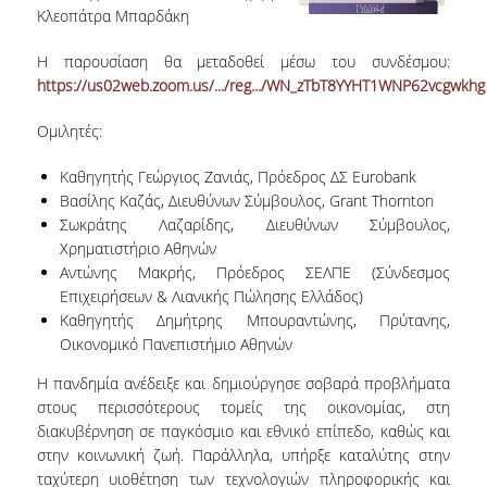
Κλεοπάτρα Μπαρδάκη
NEWSLETTERS
Η παρουσίαση θα μεταδοθεί μέσω του συνδέσμου:
https://us02web.zoom.us/.../reg.../WN_zTbT8YYHT1WNP62vcgwkhg
TESTIMONIALS
Ομιλητές:
ΒΡΑΒΕΙΑ ΕΞΑΙΡΕΤΙΚΗΣ ΕΠΙΔΟΣΗΣ ΣΤΗ
ΔΙΔΑΣΚΑΛΙΑ
Καθηγητής Γεώργιος Ζανιάς, Πρόεδρος ΔΣ Eurobank
ΑΝΘΡΩΠΙΝΟ ΔΥΝΑΜΙΚΟ
Βασίλης Καζάς, Διευθύνων Σύμβουλος, Grant Thornton
Σωκράτης Λαζαρίδης, Διευθύνων Σύμβουλος,
ΠΡΟΣΩΠΙΚΟ ΤΟΥ ΤΜΗΜΑΤΟΣ
Χρηματιστήριο Αθηνών
Αντώνης Μακρής, Πρόεδρος ΣΕΛΠΕ (Σύνδεσμος
ΜΕΛΗ ΔΕΠ
Επιχειρήσεων & Λιανικής Πώλησης Ελλάδος)
Καθηγητής Δημήτρης Μπουραντώνης, Πρύτανης,
ΕΠΙΤΙΜΟΙ ΔΙΔΑΚΤΟΡΕΣ
Οικονομικό Πανεπιστήμιο Αθηνών
ΕΠΙΣΚΕΠΤΕΣ ΚΑΘΗΓΗΤΕΣ
Η πανδημία ανέδειξε και δημιούργησε σοβαρά προβλήματα
στους περισσότερους τομείς της οικονομίας, στη
ΜΕΛΗ Ε.ΔΙ.Π.
διακυβέρνηση σε παγκόσμιο και εθνικό επίπεδο, καθώς και
στην κοινωνική ζωή. Παράλληλα, υπήρξε καταλύτης στην
ΜΕΛΗ Ε.Τ.Ε.Π.
ταχύτερη υιοθέτηση των τεχνολογιών πληροφορικής και