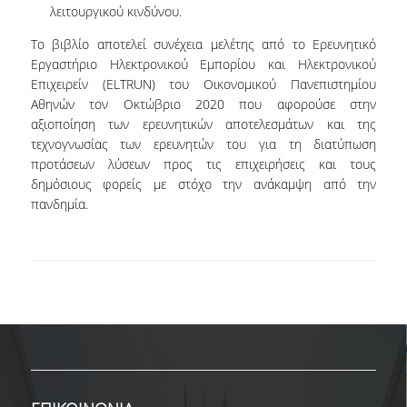
λειτουργικού κινδύνου.
ΠΡΟΓΡΑΜΜΑ ERASMUS+
Το βιβλίο αποτελεί συνέχεια μελέτης από το Ερευνητικό
ΜΑΘΗΜΑΤΑ ΠΟΥ ΠΡΟΣΦΕΡΕΙ ΤΟ
Εργαστήριο Ηλεκτρονικού Εμπορίου και Ηλεκτρονικού
ΤΜΗΜΑ
Επιχειρείν (ELTRUN) του Οικονομικού Πανεπιστημίου
Αθηνών τον Οκτώβριο 2020 που αφορούσε στην
ΣΥΝΕΡΓΑΖΟΜΕΝΑ ΠΑΝΕΠΙΣΤΗΜΙΑ
αξιοποίηση των ερευνητικών αποτελεσμάτων και της
τεχνογνωσίας των ερευνητών του για τη διατύπωση
ΑΝΑΚΟΙΝΩΣΕΙΣ ΠΡΟΓΡΑΜΜΑΤΟΣ
προτάσεων λύσεων προς τις επιχειρήσεις και τους
δημόσιους φορείς με στόχο την ανάκαμψη από την
ΕΓΓΡΑΦΑ - ΧΡΗΣΙΜΟΙ ΣΥΝΔΕΣΜΟΙ
πανδημία.
FAQS
ΔΙΑΣΦΑΛΙΣΗ ΠΟΙΟΤΗΤΑΣ
ΠΟΛΙΤΙΚΗ ΔΙΑΣΦΑΛΙΣΗΣ ΠΟΙΟΤΗΤΑΣ
ΔΕΔΟΜΕΝΑ ΠΟΙΟΤΗΤΑΣ
ΠΙΣΤΟΠΟΙΗΣΗ