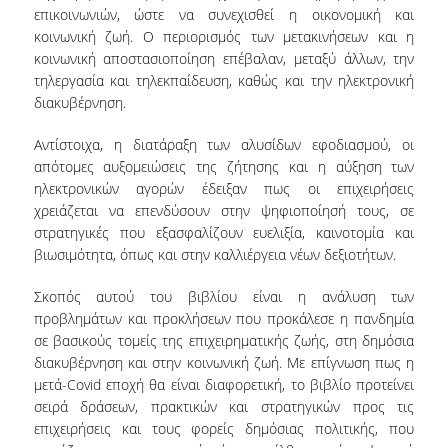
επικοινωνιών, ώστε να συνεχισθεί η οικονομική και
ΔΙΟΙΚΗΤΙΚΟ ΠΡΟΣΩΠΙΚΟ
κοινωνική ζωή. Ο περιορισμός των μετακινήσεων και η
κοινωνική αποστασιοποίηση επέβαλαν, μεταξύ άλλων, την
ΜΕΤΑΔΙΔΑΚΤΟΡΙΚΟΙ ΕΡΕΥΝΗΤΕΣ
τηλεργασία και τηλεκπαίδευση, καθώς και την ηλεκτρονική
διακυβέρνηση.
ΜΗΤΡΩΟ ΜΕΛΩΝ ΤΜΗΜΑΤΟΣ
Αντίστοιχα, η διατάραξη των αλυσίδων εφοδιασμού, οι
ΠΡΟΠΤΥΧΙΑΚΕΣ ΣΠΟΥΔΕΣ
απότομες αυξομειώσεις της ζήτησης και η αύξηση των
ηλεκτρονικών αγορών έδειξαν πως οι επιχειρήσεις
ΠΡΟΓΡΑΜΜΑ ΣΠΟΥΔΩΝ
χρειάζεται να επενδύσουν στην ψηφιοποίησή τους, σε
στρατηγικές που εξασφαλίζουν ευελιξία, καινοτομία και
ΟΔΗΓΟΣ ΚΑΙ ΚΑΤΕΥΘΥΝΣΕΙΣ ΣΠΟΥΔΩΝ
βιωσιμότητα, όπως και στην καλλιέργεια νέων δεξιοτήτων.
ΜΑΘΗΜΑΤΑ ΠΡΟΓΡΑΜΜΑΤΟΣ ΣΠΟΥΔΩΝ
Σκοπός αυτού του βιβλίου είναι η ανάλυση των
ΜΑΘΗΜΑΤΑ ΕΛΕΥΘΕΡΗΣ ΕΠΙΛΟΓΗΣ ΑΠΟ
προβλημάτων και προκλήσεων που προκάλεσε η πανδημία
ΑΛΛΑ ΤΜΗΜΑΤΑ
σε βασικούς τομείς της επιχειρηματικής ζωής, στη δημόσια
διακυβέρνηση και στην κοινωνική ζωή. Με επίγνωση πως η
ΒΡΑΒΕΙΑ ΕΡΓΑΣΙΩΝ
μετά-Covid εποχή θα είναι διαφορετική, το βιβλίο προτείνει
σειρά δράσεων, πρακτικών και στρατηγικών προς τις
ΠΡΑΚΤΙΚΗ ΑΣΚΗΣΗ ΚΑΙ ΠΤΥΧΙΑΚΗ ΕΡΓΑΣΙΑ
επιχειρήσεις και τους φορείς δημόσιας πολιτικής, που