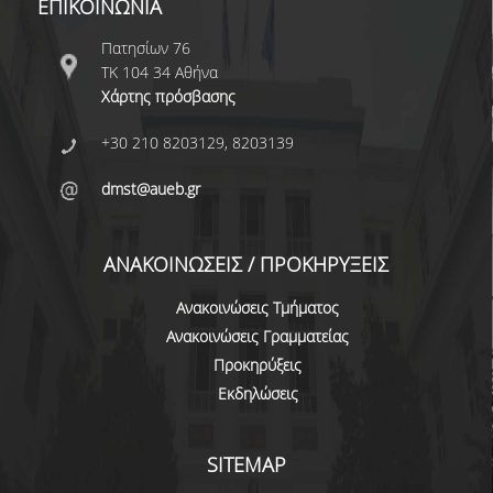
ΕΠΙΚΟΙΝΩΝΙΑ
ΠΡΟΓΡΑΜΜΑ ERASMUS+
Πατησίων 76
ΤΚ 104 34 Αθήνα
ΜΑΘΗΜΑΤΑ ΠΟΥ ΠΡΟΣΦΕΡΕΙ ΤΟ
Χάρτης πρόσβασης
ΤΜΗΜΑ
+30 210 8203129, 8203139
ΣΥΝΕΡΓΑΖΟΜΕΝΑ ΠΑΝΕΠΙΣΤΗΜΙΑ
dmst@aueb.gr
ΑΝΑΚΟΙΝΩΣΕΙΣ ΠΡΟΓΡΑΜΜΑΤΟΣ
ΕΓΓΡΑΦΑ - ΧΡΗΣΙΜΟΙ ΣΥΝΔΕΣΜΟΙ
ΑΝΑΚΟΙΝΩΣΕΙΣ / ΠΡΟΚΗΡΥΞΕΙΣ
FAQS
Ανακοινώσεις Τμήματος
ΔΙΑΣΦΑΛΙΣΗ ΠΟΙΟΤΗΤΑΣ
Ανακοινώσεις Γραμματείας
Προκηρύξεις
ΠΟΛΙΤΙΚΗ ΔΙΑΣΦΑΛΙΣΗΣ ΠΟΙΟΤΗΤΑΣ
Εκδηλώσεις
ΔΕΔΟΜΕΝΑ ΠΟΙΟΤΗΤΑΣ
SITEMAP
ΠΙΣΤΟΠΟΙΗΣΗ