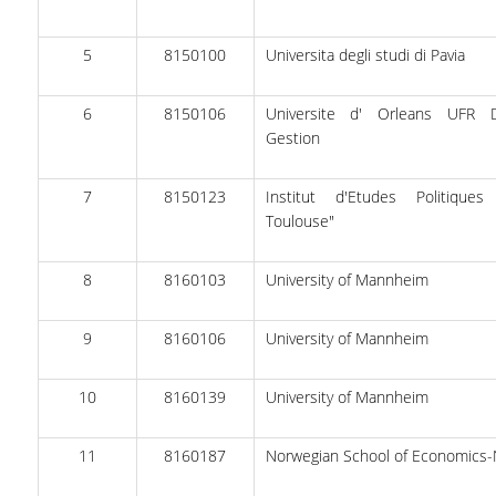
ΔΙΟΙΚΗΤΙΚΟ ΠΡΟΣΩΠΙΚΟ
5
8150100
Universita degli studi di Pavia
ΜΕΤΑΔΙΔΑΚΤΟΡΙΚΟΙ ΕΡΕΥΝΗΤΕΣ
6
8150106
Universite d' Orleans UFR 
ΜΗΤΡΩΟ ΜΕΛΩΝ ΤΜΗΜΑΤΟΣ
Gestion
ΠΡΟΠΤΥΧΙΑΚΕΣ ΣΠΟΥΔΕΣ
7
8150123
Institut d'Etudes Politique
ΠΡΟΓΡΑΜΜΑ ΣΠΟΥΔΩΝ
Toulouse"
ΟΔΗΓΟΣ ΚΑΙ ΚΑΤΕΥΘΥΝΣΕΙΣ ΣΠΟΥΔΩΝ
8
8160103
University of Mannheim
ΜΑΘΗΜΑΤΑ ΠΡΟΓΡΑΜΜΑΤΟΣ ΣΠΟΥΔΩΝ
9
8160106
University of Mannheim
ΜΑΘΗΜΑΤΑ ΕΛΕΥΘΕΡΗΣ ΕΠΙΛΟΓΗΣ ΑΠΟ
ΑΛΛΑ ΤΜΗΜΑΤΑ
10
8160139
University of Mannheim
ΒΡΑΒΕΙΑ ΕΡΓΑΣΙΩΝ
11
8160187
Norwegian School of Economics
ΠΡΑΚΤΙΚΗ ΑΣΚΗΣΗ ΚΑΙ ΠΤΥΧΙΑΚΗ ΕΡΓΑΣΙΑ