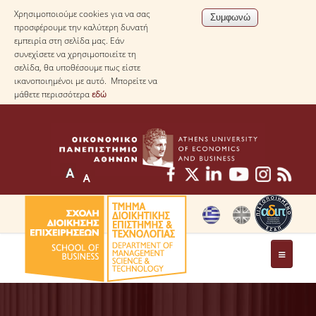
Χρησιμοποιούμε cookies για να σας
προσφέρουμε την καλύτερη δυνατή
εμπειρία στη σελίδα μας. Εάν
συνεχίσετε να χρησιμοποιείτε τη
σελίδα, θα υποθέσουμε πως είστε
ικανοποιημένοι με αυτό. Μπορείτε να
μάθετε περισσότερα
εδώ
ΤΟ ΤΜΗΜΑ
ΜΕ ΜΙΑ ΜΑΤΙΑ