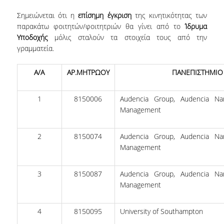
Σημειώνεται ότι η
επίσημη έγκριση
της κινητικότητας των
NEWSLETTERS
παρακάτω φοιτητών/φοιτητριών θα γίνει από το
Ίδρυμα
Υποδοχής
μόλις σταλούν τα στοιχεία τους από την
TESTIMONIALS
γραμματεία.
ΒΡΑΒΕΙΑ ΕΞΑΙΡΕΤΙΚΗΣ ΕΠΙΔΟΣΗΣ ΣΤΗ
ΔΙΔΑΣΚΑΛΙΑ
Α/Α
ΑΡ.ΜΗΤΡΩΟΥ
ΠΑΝΕΠΙΣΤΗΜΙΟ
ΑΝΘΡΩΠΙΝΟ ΔΥΝΑΜΙΚΟ
1
8150006
Audencia Group, Audencia Na
Management
ΠΡΟΣΩΠΙΚΟ ΤΟΥ ΤΜΗΜΑΤΟΣ
ΜΕΛΗ ΔΕΠ
2
8150074
Audencia Group, Audencia Na
Management
ΕΠΙΤΙΜΟΙ ΔΙΔΑΚΤΟΡΕΣ
3
8150087
Audencia Group, Audencia Na
ΕΠΙΣΚΕΠΤΕΣ ΚΑΘΗΓΗΤΕΣ
Management
ΜΕΛΗ Ε.ΔΙ.Π.
4
8150095
University of Southampton
ΜΕΛΗ Ε.Τ.Ε.Π.