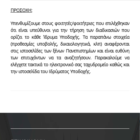
ΕΥΚΑΙΡΙΕΣ ΓΙΑ ΠΡΑΚΤΙΚΗ ΑΣΚΗΣΗ
ΠΡΟΣΟΧΗ:
TESTIMONIALS ΠΡΑΚΤΙΚΗΣ ΑΣΚΗΣΗΣ
Υπενθυμίζουμε στους φοιτητές/φοιτήτριες που επιλέχθηκαν
ΔΙΔΑΣΚΑΛΙΑ ΚΑΙ ΕΞΕΤΑΣΕΙΣ
ότι είναι υπεύθυνοι για την τήρηση των διαδικασιών που
ορίζει το κάθε Ίδρυμα Υποδοχής. Τα παραπάνω στοιχεία
ΔΙΑΧΕΙΡΙΣΗ ΠΑΡΑΠΟΝΩΝ ΦΟΙΤΗΤΩΝ
(προθεσμίες υποβολής, δικαιολογητικά, κλπ) αναφέρονται
στις ιστοσελίδες των ξένων Πανεπιστημίων και είναι ευθύνη
TUTORS ΦΟΙΤΗΤΩΝ
των επιτυχόντων να τα αναζητήσουν. Παρακαλούμε να
ελέγχετε τακτικά το ηλεκτρονικό σας ταχυδρομείο καθώς και
ΜΕΤΑΠΤΥΧΙΑΚΕΣ ΣΠΟΥΔΕΣ
την ιστοσελίδα του Ιδρύματος Υποδοχής.
ΠΡΟΓΡΑΜΜΑΤΑ ΜΕΤΑΠΤΥΧΙΑΚΩΝ ΣΠΟΥΔΩΝ
ΔΙΔΑΚΤΟΡΙΚΟ ΠΡΟΓΡΑΜΜΑ
ΔΙΔΑΚΤΟΡΕΣ ΤΟΥ ΤΜΗΜΑΤΟΣ
ΥΠΟΨΗΦΙΟΙ ΔΙΔΑΚΤΟΡΕΣ
ΕΡΕΥΝΗΤΙΚΑ ΣΕΜΙΝΑΡΙΑ