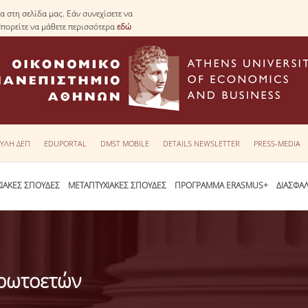
 στη σελίδα μας. Εάν συνεχίσετε να
Μπορείτε να μάθετε περισσότερα
εδώ
ΥΛΗ ΔΕΠ
EDUPORTAL
DMST MOBILE
DETAILS NEWSLETTER
PRESS-MEDIA
ΙΑΚΕΣ ΣΠΟΥΔΕΣ
ΜΕΤΑΠΤΥΧΙΑΚΕΣ ΣΠΟΥΔΕΣ
ΠΡΟΓΡΑΜΜΑ ERASMUS+
ΔΙΑΣΦΑ
πρωτοετών