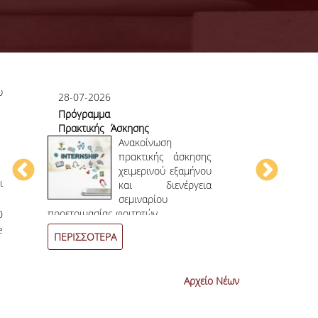
υ
28-07-2026
23-07-2026
Πρόγραμμα
Πρώτο το 
Πρακτικής Άσκησης
στο
ου
Χειμερινού
Ανακοίνωση
Επιστημονικ
ου
Εξαμήνου 2026-
πρακτικής άσκησης
ην
2027
χειμερινού εξαμήνου
ι
ων
και διενέργεια
ων
σεμιναρίου
4
ο
επιστημονι
προετοιμασίας φοιτητών.
0
συνεχόμενη χρο
e
ΠΕΡΙΣΣΟΤΕΡΑ
ΠΕΡΙΣΣΟΤΕΡ
Αρχείο Νέων