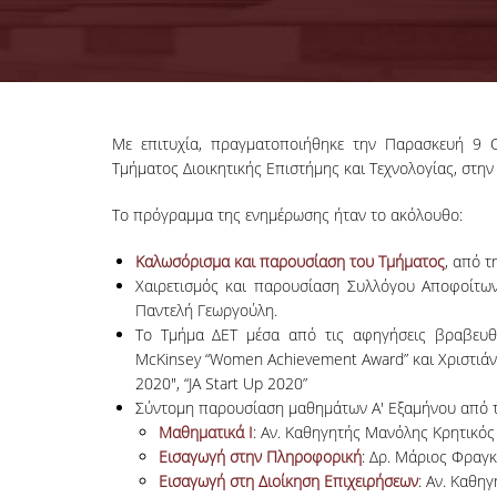
Με επιτυχία, πραγματοποιήθηκε την Παρασκευή 9 
Τμήματος Διοικητικής Επιστήμης και Τεχνολογίας, στην
Το πρόγραμμα της ενημέρωσης ήταν το ακόλουθο:
Καλωσόρισμα και παρουσίαση του Τμήματος
, από 
Χαιρετισμός και παρουσίαση Συλλόγου Αποφοίτω
Παντελή Γεωργούλη.
Το Τμήμα ΔΕΤ μέσα από τις αφηγήσεις βραβευθ
McKinsey “Women Achievement Award” και Χριστιάννα
2020", “JA Start Up 2020”
Σύντομη παρουσίαση μαθημάτων Α' Εξαμήνου από το
Μαθηματικά Ι
: Αν. Καθηγητής Μανόλης Κρητικός
Εισαγωγή στην Πληροφορική
: Δρ. Μάριος Φραγ
Εισαγωγή στη Διοίκηση Επιχειρήσεων
: Αν. Καθη