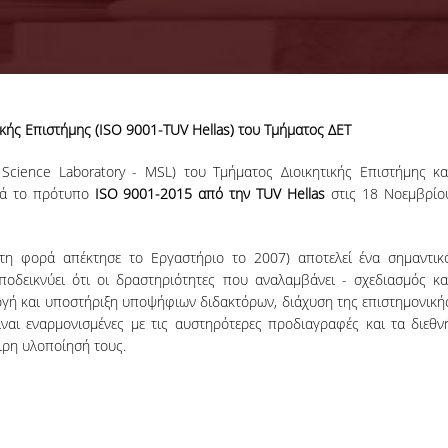
κής Επιστήμης (ISO 9001-TUV Hellas) του Τμήματος ΔΕΤ
18-06-2026
Προκήρυξη
Science Laboratory - MSL) του Τμήματος Διοικητικής Επιστήμης κα
Εκπόνησης
ατά το πρότυπο
ISO 9001-2015
από την
TUV Hellas
στις 18 Νοεμβρίο
Διδακτορικών
Η Συνέλευση τ
Διατριβών
Τμήματος ΔΕΤ τ
ΟΠΑ, αποφάσισε τ
τη φορά απέκτησε το Εργαστήριο το 2007) αποτελεί ένα σημαντικ
προκήρυξη νέ
οδεικνύει ότι οι δραστηριότητες που αναλαμβάνει - σχεδιασμός κα
θέσεων υποψηφί
διδακτόρων.
ογή και υποστήριξη υποψήφιων διδακτόρων, διάχυση της επιστημονική
αι εναρμονισμένες με τις αυστηρότερες προδιαγραφές και τα διεθν
ΠΕΡΙΣΣΟΤΕΡΑ
αιρη υλοποίησή τους.