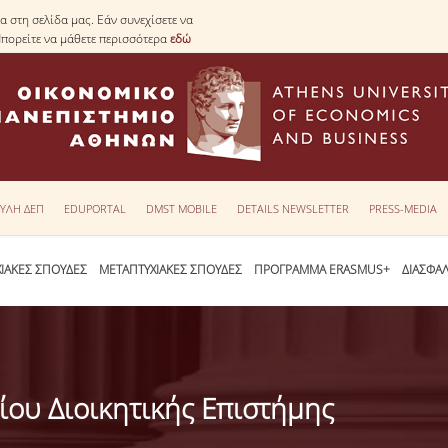
 στη σελίδα μας. Εάν συνεχίσετε να
Μπορείτε να μάθετε περισσότερα
εδώ
ΥΛΗ ΔΕΠ
EDUPORTAL
DMST MOBILE
DETAILS NEWSLETTER
PRESS-MEDIA
ΙΑΚΕΣ ΣΠΟΥΔΕΣ
ΜΕΤΑΠΤΥΧΙΑΚΕΣ ΣΠΟΥΔΕΣ
ΠΡΟΓΡΑΜΜΑ ERASMUS+
ΔΙΑΣΦΑ
ίου Διοικητικής Επιστήμης