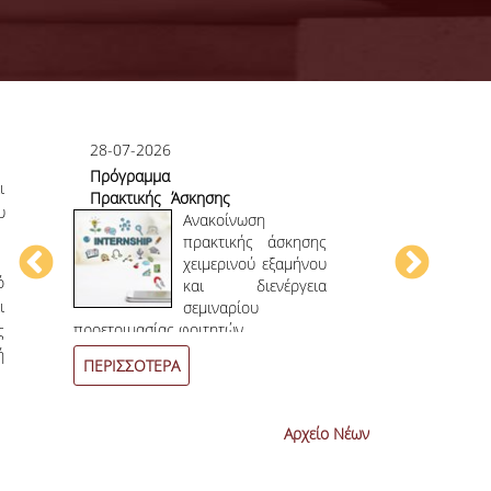
28-07-2026
23-07-2026
Πρόγραμμα
Πρώτο το 
ι
Πρακτικής Άσκησης
στο
υ
ου
Χειμερινού
Ανακοίνωση
Επιστημονικ
ου
Εξαμήνου 2026-
πρακτικής άσκησης
ην
2027
χειμερινού εξαμήνου
ό
ων
και διενέργεια
ι
ων
σεμιναρίου
4
ο
επιστημονι
προετοιμασίας φοιτητών.
ς
συνεχόμενη χρο
ή
ΠΕΡΙΣΣΟΤΕΡΑ
ΠΕΡΙΣΣΟΤΕΡ
Αρχείο Νέων