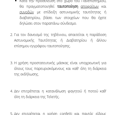
Κατά την προσέλευση στο χώρο του Πανεπιστημίου,
ΕΥΚΑΙΡΙΕΣ ΓΙΑ ΠΡΑΚΤΙΚΗ ΑΣΚΗΣΗ
θα πραγματοποιηθεί
ταυτοποίηση
αποφοίτων
και
συνοδών
με επίδειξη αστυνομικής ταυτότητας ή
TESTIMONIALS ΠΡΑΚΤΙΚΗΣ ΑΣΚΗΣΗΣ
διαβατηρίου, βάσει των στοιχείων που θα έχετε
δηλώσει στον παραπάνω σύνδεσμο.
ΔΙΔΑΣΚΑΛΙΑ ΚΑΙ ΕΞΕΤΑΣΕΙΣ
ΔΙΑΧΕΙΡΙΣΗ ΠΑΡΑΠΟΝΩΝ ΦΟΙΤΗΤΩΝ
Για τον δανεισμό της τηβέννου, απαιτείται η παράδοση
Αστυνομικής Ταυτότητας ή Διαβατηρίου ή άλλου
TUTORS ΦΟΙΤΗΤΩΝ
επίσημου εγγράφου ταυτοποίησης.
ΜΕΤΑΠΤΥΧΙΑΚΕΣ ΣΠΟΥΔΕΣ
Η χρήση προστατευτικής μάσκας είναι υποχρεωτική για
ΠΡΟΓΡΑΜΜΑΤΑ ΜΕΤΑΠΤΥΧΙΑΚΩΝ ΣΠΟΥΔΩΝ
όλους τους παρευρισκόμενους και καθ’ όλη τη διάρκεια
της εκδήλωσης.
ΔΙΔΑΚΤΟΡΙΚΟ ΠΡΟΓΡΑΜΜΑ
ΔΙΔΑΚΤΟΡΕΣ ΤΟΥ ΤΜΗΜΑΤΟΣ
Δεν επιτρέπεται η κατανάλωση φαγητού ή ποτού καθ’
όλη τη διάρκεια της Τελετής.
ΥΠΟΨΗΦΙΟΙ ΔΙΔΑΚΤΟΡΕΣ
ΕΡΕΥΝΗΤΙΚΑ ΣΕΜΙΝΑΡΙΑ
Δεν επιτρέπεται η χρήση confetti και παντός είδους