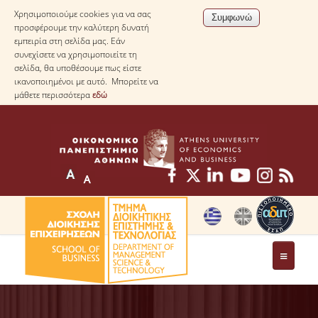
Χρησιμοποιούμε cookies για να σας
προσφέρουμε την καλύτερη δυνατή
εμπειρία στη σελίδα μας. Εάν
συνεχίσετε να χρησιμοποιείτε τη
σελίδα, θα υποθέσουμε πως είστε
ικανοποιημένοι με αυτό. Μπορείτε να
μάθετε περισσότερα
εδώ
ΤΟ ΤΜΗΜΑ
ΜΕ ΜΙΑ ΜΑΤΙΑ