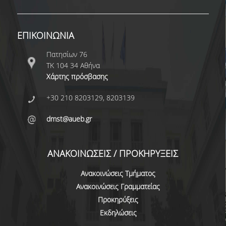
ΔΗΜΟΣΙΕΥΣΕΙΣ
ΕΠΙΣΤΗΜΟΝΙΚΑ ΣΥΝΕΔΡΙΑ ΚΑΙ ΣΕΜΙΝΑΡΙΑ
ΕΠΙΚΟΙΝΩΝΙΑ
ΑΠΟΦΟΙΤΟΙ
Πατησίων 76
ΤΚ 104 34 Αθήνα
ΑΠΟΦΟΙΤΟΙ ΤΟΥ ΤΜΗΜΑΤΟΣ
Χάρτης πρόσβασης
ΑΓΓΕΛΙΕΣ ΓΙΑ ΕΡΓΑΣΙΑ
+30 210 8203129, 8203139
ΠΡΟΟΠΤΙΚΕΣ ΑΠΟΦΟΙΤΩΝ
dmst@aueb.gr
ΣΥΛΛΟΓΟΙ ΑΠΟΦΟΙΤΩΝ
ΑΝΑΚΟΙΝΩΣΕΙΣ / ΠΡΟΚΗΡΥΞΕΙΣ
ΓΡΑΦΕΙΟ ΔΙΑΣΥΝΔΕΣΗΣ
Ανακοινώσεις Τμήματος
ALUMNI AUEB
Ανακοινώσεις Γραμματείας
Προκηρύξεις
ΝΕΑ
Εκδηλώσεις
ΝΕΑ ΤΟΥ ΤΜΗΜΑΤΟΣ