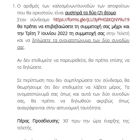
Ο αριθμός των καλεσμένων/συνοδών των αποφοίτων
ΔΙΟΙΚΗΤΙΚΟ ΠΡΟΣΩΠΙΚΟ
που θα ορκιστούν, είναι
αυστηρά τα δύο (2) άτομα
.
Στον σύνδεσμο
https://forms.gle/jLU3yPHGbtQNY9u19
ΜΕΤΑΔΙΔΑΚΤΟΡΙΚΟΙ ΕΡΕΥΝΗΤΕΣ
θα πρέπει να επιβεβαιώσετε τη συμμετοχή σας μέχρι και
την
Τρίτη 7 Ιουνίου 2022
τη συμμετοχή σας
στην Τελετή
ΜΗΤΡΩΟ ΜΕΛΩΝ ΤΜΗΜΑΤΟΣ
και να
δηλώσετε τα ονοματεπώνυμα των δύο συνοδών
ΠΡΟΠΤΥΧΙΑΚΕΣ ΣΠΟΥΔΕΣ
σας
.
ΠΡΟΓΡΑΜΜΑ ΣΠΟΥΔΩΝ
Αν δεν επιθυμείτε να παρευρεθείτε, θα πρέπει επίσης να
το δηλώσετε.
ΟΔΗΓΟΣ ΚΑΙ ΚΑΤΕΥΘΥΝΣΕΙΣ ΣΠΟΥΔΩΝ
Σε περίπτωση που δεν συμπληρώσετε τον σύνδεσμο, θα
ΜΑΘΗΜΑΤΑ ΠΡΟΓΡΑΜΜΑΤΟΣ ΣΠΟΥΔΩΝ
θεωρήσουμε ότι δεν επιθυμείτε να λάβετε μέρος. Τα
ονοματεπώνυμά σας όπως και αυτά των δύο συνοδών
ΜΑΘΗΜΑΤΑ ΕΛΕΥΘΕΡΗΣ ΕΠΙΛΟΓΗΣ ΑΠΟ
σας, θα πρέπει να δηλωθούν ακριβώς όπως
ΑΛΛΑ ΤΜΗΜΑΤΑ
αναγράφονται στην αστυνομική ταυτότητα.
ΒΡΑΒΕΙΑ ΕΡΓΑΣΙΩΝ
Πέρας Προσέλευσης
: 30’ πριν την ώρα έναρξης της
τελετής.
ΠΡΑΚΤΙΚΗ ΑΣΚΗΣΗ ΚΑΙ ΠΤΥΧΙΑΚΗ ΕΡΓΑΣΙΑ