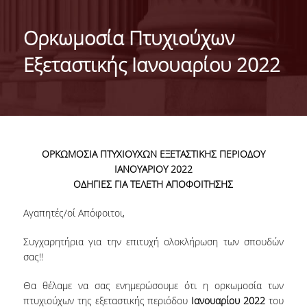
ΤΑΥΤΟΤΗΤΑ ΤΟΥ ΤΜΗΜΑΤΟΣ
Ορκωμοσία Πτυχιούχων
ΑΠΟΣΤΟΛΗ ΤΟΥ ΤΜΗΜΑΤΟΣ
Εξεταστικής Ιανουαρίου 2022
ΔΙΟΙΚΗΣΗ ΤΟΥ ΤΜΗΜΑΤΟΣ
ΣΥΜΒΟΥΛΕΥΤΙΚΗ ΕΠΙΤΡΟΠΗ
ΔΙΕΘΝΕΙΣ ΔΙΑΚΡΙΣΕΙΣ
ΟΡΚΩΜΟΣΙΑ ΠΤΥΧΙΟΥΧΩΝ
ΕΞΕΤΑΣΤΙΚΗΣ ΠΕΡΙΟΔΟΥ
TESTIMONIALS ΔΙΑΚΡΙΣΕΩΝ
ΙΑΝΟΥΑΡΙΟΥ 2022
ΟΔΗΓΙΕΣ ΓΙΑ
ΤΕΛΕΤ
Η
ΑΠΟΦΟΙΤΗΣΗΣ
ΕΠΑΓΓΕΛΜΑΤΙΚΕΣ ΠΡΟΟΠΤΙΚΕΣ
Αγαπητές/οί Απόφοιτοι,
ΓΙΑ ΜΑΘΗΤΕΣ ΛΥΚΕΙΟΥ
Συγχαρητήρια για την επιτυχή ολοκλήρωση των σπουδών
ΠΡΟΓΡΑΜΜΑ ΥΠΟΤΡΟΦΙΩΝ
σας!!
ΚΡΙΤΗΡΙΑ ΚΑΙ ΔΙΑΔΙΚΑΣΙΑ ΕΠΙΛΟΓΗΣ
Θα θέλαμε να σας ενημερώσουμε ότι η ορκωμοσία των
πτυχιούχων της εξεταστικής περιόδου
Ιανουαρίου 2022
του
ΕΡΓΑΣΤΗΡΙΑΚΗ ΥΠΟΔΟΜΗ