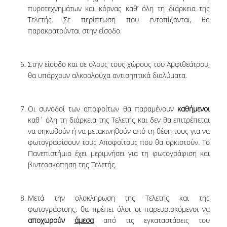
πυροτεχνημάτων και κόρνας καθ’ όλη τη διάρκεια της
ΠΡΟΓΡΑΜΜΑ ERASMUS+
Τελετής. Σε περίπτωση που εντοπίζονται, θα
παρακρατούνται στην είσοδο.
ΜΑΘΗΜΑΤΑ ΠΟΥ ΠΡΟΣΦΕΡΕΙ ΤΟ
ΤΜΗΜΑ
Στην είσοδο και σε όλους τους χώρους του Αμφιθεάτρου,
ΣΥΝΕΡΓΑΖΟΜΕΝΑ ΠΑΝΕΠΙΣΤΗΜΙΑ
θα υπάρχουν αλκοολούχα αντισηπτικά διαλύματα.
ΑΝΑΚΟΙΝΩΣΕΙΣ ΠΡΟΓΡΑΜΜΑΤΟΣ
ΕΓΓΡΑΦΑ - ΧΡΗΣΙΜΟΙ ΣΥΝΔΕΣΜΟΙ
Οι συνοδοί των αποφοίτων θα παραμένουν
καθήμενοι
καθ΄ όλη τη διάρκεια της Τελετής και δεν θα επιτρέπεται
FAQS
να σηκωθούν ή να μετακινηθούν από τη θέση τους για να
φωτογραφίσουν τους Αποφοίτους που θα ορκιστούν. Το
Πανεπιστήμιο έχει μεριμνήσει για τη φωτογράφιση και
ΔΙΑΣΦΑΛΙΣΗ ΠΟΙΟΤΗΤΑΣ
βιντεοσκόπηση της Τελετής.
ΠΟΛΙΤΙΚΗ ΔΙΑΣΦΑΛΙΣΗΣ ΠΟΙΟΤΗΤΑΣ
Μετά την ολοκλήρωση της Τελετής και της
ΔΕΔΟΜΕΝΑ ΠΟΙΟΤΗΤΑΣ
φωτογράφισης, θα πρέπει όλοι οι παρευρισκόμενοι να
αποχωρούν
άμεσα
από τις εγκαταστάσεις του
ΠΙΣΤΟΠΟΙΗΣΗ