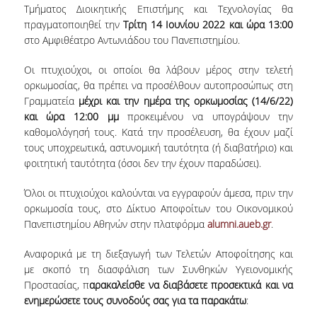
Τμήματος Διοικητικής Επιστήμης και Τεχνολογίας θα
πραγματοποιηθεί την
Τρίτη 14 Ιουνίου 2022 και ώρα 13:00
NEWSLETTERS
στο Αμφιθέατρο Αντωνιάδου του Πανεπιστημίου.
TESTIMONIALS
Οι πτυχιούχοι, οι οποίοι θα λάβουν μέρος στην τελετή
ορκωμοσίας, θα πρέπει να προσέλθουν αυτοπροσώπως στη
ΒΡΑΒΕΙΑ ΕΞΑΙΡΕΤΙΚΗΣ ΕΠΙΔΟΣΗΣ ΣΤΗ
ΔΙΔΑΣΚΑΛΙΑ
Γραμματεία
μέχρι και την ημέρα της ορκωμοσίας (14/6/22)
και ώρα 12:00 μμ
προκειμένου να υπογράψουν την
ΑΝΘΡΩΠΙΝΟ ΔΥΝΑΜΙΚΟ
καθομολόγησή τους. Κατά την προσέλευση, θα έχουν μαζί
τους υποχρεωτικά, αστυνομική ταυτότητα (ή διαβατήριο) και
ΠΡΟΣΩΠΙΚΟ ΤΟΥ ΤΜΗΜΑΤΟΣ
φοιτητική ταυτότητα (όσοι δεν την έχουν παραδώσει).
ΜΕΛΗ ΔΕΠ
Όλοι οι πτυχιούχοι καλούνται να εγγραφούν άμεσα, πριν την
ορκωμοσία τους, στο Δίκτυο Αποφοίτων του Οικονομικού
ΕΠΙΤΙΜΟΙ ΔΙΔΑΚΤΟΡΕΣ
Πανεπιστημίου Αθηνών στην πλατφόρμα
alumni.aueb.gr
.
ΕΠΙΣΚΕΠΤΕΣ ΚΑΘΗΓΗΤΕΣ
Αναφορικά με τη διεξαγωγή των Τελετών Αποφοίτησης και
με σκοπό τη διασφάλιση των Συνθηκών Υγειονομικής
ΜΕΛΗ Ε.ΔΙ.Π.
Προστασίας, π
αρακαλείσθε
να διαβάσετε προσεκτικά και να
ενημερώσετε τους συνοδούς σας για τα παρακάτω
:
ΜΕΛΗ Ε.Τ.Ε.Π.