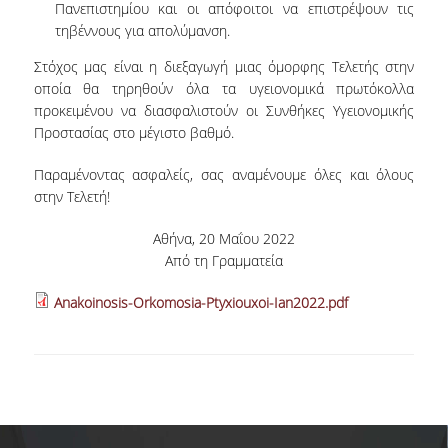
Πανεπιστημίου και οι απόφοιτοι να επιστρέψουν τις
τηβέννους για απολύμανση.
ΑΞΙΟΛΟΓΗΣΗ
Στόχος μας είναι η διεξαγωγή μιας όμορφης Τελετής στην
ΑΠΟ ΠΡΟΠΤΥΧΙΑΚΟΥΣ ΦΟΙΤΗΤΕΣ
οποία θα τηρηθούν όλα τα υγειονομικά πρωτόκολλα
προκειμένου να διασφαλιστούν οι Συνθήκες Υγειονομικής
ΑΠΟ ΤΕΛΕΙΟΦΟΙΤΟΥΣ
Προστασίας στο μέγιστο βαθμό.
ΑΠΟ ΜΕΤΑΠΤΥΧΙΑΚΟΥΣ
Παραμένοντας ασφαλείς, σας αναμένουμε όλες και όλους
ΦΟΙΤΗΤΕΣ
στην Τελετή!
ΕΚΘΕΣΕΙΣ ΕΞΩΤΕΡΙΚΗΣ
Αθήνα, 20 Μαΐου 2022
ΑΞΙΟΛΟΓΗΣΗΣ
Από τη Γραμματεία
ΜΟ.ΔΙ.Π.
Anakoinosis-Orkomosia-Ptyxiouxoi-Ian2022.pdf
ΕΡΕΥΝΑ
ΕΡΕΥΝΗΤΙΚΕΣ ΔΡΑΣΤΗΡΙΟΤΗΤΕΣ
ΕΡΕΥΝΗΤΙΚΑ ΕΡΓΑΣΤΗΡΙΑ