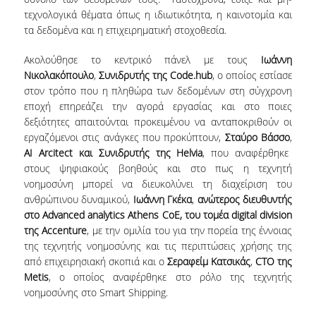
ΕΥΚΑΙΡΙΕΣ ΓΙΑ ΠΡΑΚΤΙΚΗ ΑΣΚΗΣΗ
τεχνολογικά θέματα όπως η ιδιωτικότητα, η καινοτομία και
τα δεδομένα και η επιχειρηματική στοχοθεσία.
TESTIMONIALS ΠΡΑΚΤΙΚΗΣ ΑΣΚΗΣΗΣ
Ακολούθησε το κεντρικό πάνελ με τους
Ιωάννη
ΔΙΔΑΣΚΑΛΙΑ ΚΑΙ ΕΞΕΤΑΣΕΙΣ
Νικολακόπουλο
,
Συνιδρυτής της
Code.hub
, ο οποίος εστίασε
στον τρόπο που η πληθώρα των δεδομένων στη σύγχρονη
ΔΙΑΧΕΙΡΙΣΗ ΠΑΡΑΠΟΝΩΝ ΦΟΙΤΗΤΩΝ
εποχή επηρεάζει την αγορά εργασίας και στο ποιες
δεξιότητες απαιτούνται προκειμένου να ανταποκριθούν οι
TUTORS ΦΟΙΤΗΤΩΝ
εργαζόμενοι στις ανάγκες που προκύπτουν,
Σταύρο Βάσσο
,
ΜΕΤΑΠΤΥΧΙΑΚΕΣ ΣΠΟΥΔΕΣ
ΑΙ
Arcitect και Συνιδρυτής της Helvia
, που αναφέρθηκε
στους ψηφιακούς βοηθούς και στο πως η τεχνητή
ΠΡΟΓΡΑΜΜΑΤΑ ΜΕΤΑΠΤΥΧΙΑΚΩΝ ΣΠΟΥΔΩΝ
νοημοσύνη μπορεί να διευκολύνει τη διαχείριση του
ανθρώπινου δυναμικού,
Ιωάννη Γκέκα
,
ανώτερος διευθυντής
ΔΙΔΑΚΤΟΡΙΚΟ ΠΡΟΓΡΑΜΜΑ
στο
Advanced
analytics
Athens
CoE, του τομέα
digital
division
της
Accenture
, με την ομιλία του για την πορεία της έννοιας
ΔΙΔΑΚΤΟΡΕΣ ΤΟΥ ΤΜΗΜΑΤΟΣ
της τεχνητής νοημοσύνης και τις περιπτώσεις χρήσης της
από επιχειρησιακή σκοπιά και ο
Σεραφείμ Κατσικάς
,
CTO της
ΥΠΟΨΗΦΙΟΙ ΔΙΔΑΚΤΟΡΕΣ
Metis
, ο οποίος αναφέρθηκε στο ρόλο της τεχνητής
νοημοσύνης στο Smart Shipping.
ΕΡΕΥΝΗΤΙΚΑ ΣΕΜΙΝΑΡΙΑ