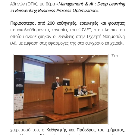
Αθηνών (ΟΠΑ), με θέμα «
Management &
AI :
Deep
Learning
in
Reinventing
Business
Process
Optimization
»
.
NEWSLETTERS
Περισσότεροι από 200 καθηγητές, ερευνητές και φοιτητές
TESTIMONIALS
παρακολούθησαν τις εργασίες του ΦΣΔΕΤ, στο πλαίσιο του
οποίου αναδείχθηκαν οι εξελίξεις στην Τεχνητή Νοημοσύνη
ΒΡΑΒΕΙΑ ΕΞΑΙΡΕΤΙΚΗΣ ΕΠΙΔΟΣΗΣ ΣΤΗ
ΔΙΔΑΣΚΑΛΙΑ
(AI), με έμφαση στις εφαρμογές της στο σύγχρονο επιχειρείν.
ΑΝΘΡΩΠΙΝΟ ΔΥΝΑΜΙΚΟ
Στο
ΠΡΟΣΩΠΙΚΟ ΤΟΥ ΤΜΗΜΑΤΟΣ
ΜΕΛΗ ΔΕΠ
ΕΠΙΤΙΜΟΙ ΔΙΔΑΚΤΟΡΕΣ
ΕΠΙΣΚΕΠΤΕΣ ΚΑΘΗΓΗΤΕΣ
ΜΕΛΗ Ε.ΔΙ.Π.
χαιρετισμό του, ο
Καθηγητής και Πρόεδρος του τμήματος
,
ΜΕΛΗ Ε.Τ.Ε.Π.