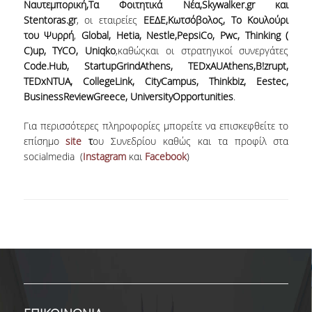
Ναυτεμπορική,Τα Φοιτητικά Νέα,
Skywalker.
gr και
Stentoras.
gr
, οι εταιρείες
ΕΕΔΕ,Κωτσόβολος, Το Κουλούρι
ΑΝΑΚΟΙΝΩΣΕΙΣ ΓΡΑΜΜΑΤΕΙΑΣ
του Ψυρρή
,
Global,
Hetia,
Nestle,
PepsiCo,
Pwc,
Thinking (
C)
up,
TYCO,
Uniqko
,καθώςκαι οι στρατηγικοί συνεργάτες
ΠΡΟΚΗΡΥΞΕΙΣ
Code.
Hub,
StartupGrindAthens,
TEDxAUAthens,Β!
zrupt,
ΠΡΟΚΗΡΥΞΕΙΣ ΑΠΟΚΤΗΣΗΣ ΑΚΑΔΗΜΑΪΚΗΣ
TEDxNTUA,
CollegeLink,
CityCampus,
Thinkbiz,
Eestec,
ΕΜΠΕΙΡΙΑΣ
BusinessReviewGreece,
UniversityOpportunities
.
ΕΚΔΗΛΩΣΕΙΣ
Για περισσότερες πληροφορίες μπορείτε να επισκεφθείτε το
επίσημο
site
τ
ου Συνεδρίου καθώς και τα προφίλ στα
ΕΠΙΚΟΙΝΩΝΙΑ
socialmedia (
Instagram
και
Facebook
)