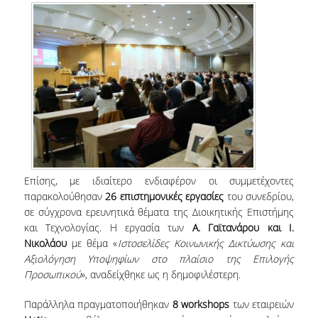
ΠΡΟΓΡΑΜΜΑ ERASMUS+
ΜΑΘΗΜΑΤΑ ΠΟΥ ΠΡΟΣΦΕΡΕΙ ΤΟ
ΤΜΗΜΑ
ΣΥΝΕΡΓΑΖΟΜΕΝΑ ΠΑΝΕΠΙΣΤΗΜΙΑ
ΑΝΑΚΟΙΝΩΣΕΙΣ ΠΡΟΓΡΑΜΜΑΤΟΣ
ΕΓΓΡΑΦΑ - ΧΡΗΣΙΜΟΙ ΣΥΝΔΕΣΜΟΙ
FAQS
Επίσης, με ιδιαίτερο ενδιαφέρον οι συμμετέχοντες
παρακολούθησαν
26 επιστημονικές εργασίες
του συνεδρίου,
σε σύγχρονα ερευνητικά θέματα της Διοικητικής Επιστήμης
ΔΙΑΣΦΑΛΙΣΗ ΠΟΙΟΤΗΤΑΣ
και Τεχνολογίας. Η εργασία των
Α. Γαϊτανάρου και Ι.
Νικολάου
με θέμα «
Ιστοσελίδες Κοινωνικής Δικτύωσης και
ΠΟΛΙΤΙΚΗ ΔΙΑΣΦΑΛΙΣΗΣ ΠΟΙΟΤΗΤΑΣ
Αξιολόγηση Υποψηφίων στο πλαίσιο της Επιλογής
Προσωπικού
», αναδείχθηκε ως η δημοφιλέστερη.
ΔΕΔΟΜΕΝΑ ΠΟΙΟΤΗΤΑΣ
Παράλληλα πραγματοποιήθηκαν
8 workshops
των εταιρειών
ΠΙΣΤΟΠΟΙΗΣΗ