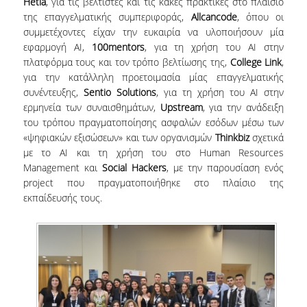
Hetia
, για τις βέλτιστες και τις κακές πρακτικές στο πλαίσιο
της επαγγελματικής συμπεριφοράς,
Allcancode
, όπου οι
ΑΞΙΟΛΟΓΗΣΗ
συμμετέχοντες είχαν την ευκαιρία να υλοποιήσουν μία
εφαρμογή AI,
100mentors
, για τη χρήση του AI στην
ΑΠΟ ΠΡΟΠΤΥΧΙΑΚΟΥΣ ΦΟΙΤΗΤΕΣ
πλατφόρμα τους και τον τρόπο βελτίωσης της,
College Link
,
για την κατάλληλη προετοιμασία μίας επαγγελματικής
ΑΠΟ ΤΕΛΕΙΟΦΟΙΤΟΥΣ
συνέντευξης,
Sentio Solutions
, για τη χρήση του AI στην
ερμηνεία των συναισθημάτων,
Upstream
, για την ανάδειξη
ΑΠΟ ΜΕΤΑΠΤΥΧΙΑΚΟΥΣ
του τρόπου πραγματοποίησης ασφαλών εσόδων μέσω των
ΦΟΙΤΗΤΕΣ
«ψηφιακών εξισώσεων» και των οργανισμών
Thinkbiz
σχετικά
με το AI και τη χρήση του στο Human Resources
ΕΚΘΕΣΕΙΣ ΕΞΩΤΕΡΙΚΗΣ
Management και
Social Hackers
, με την παρουσίαση ενός
ΑΞΙΟΛΟΓΗΣΗΣ
project που πραγματοποιήθηκε στο πλαίσιο της
εκπαίδευσής τους.
ΜΟ.ΔΙ.Π.
ΕΡΕΥΝΑ
ΕΡΕΥΝΗΤΙΚΕΣ ΔΡΑΣΤΗΡΙΟΤΗΤΕΣ
ΕΡΕΥΝΗΤΙΚΑ ΕΡΓΑΣΤΗΡΙΑ