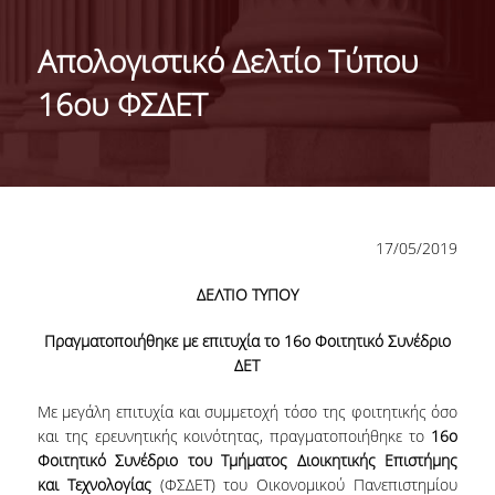
ΤΑΥΤΟΤΗΤΑ ΤΟΥ ΤΜΗΜΑΤΟΣ
Απολογιστικό Δελτίο Τύπου
ΑΠΟΣΤΟΛΗ ΤΟΥ ΤΜΗΜΑΤΟΣ
16ου ΦΣΔΕΤ
ΔΙΟΙΚΗΣΗ ΤΟΥ ΤΜΗΜΑΤΟΣ
ΣΥΜΒΟΥΛΕΥΤΙΚΗ ΕΠΙΤΡΟΠΗ
ΔΙΕΘΝΕΙΣ ΔΙΑΚΡΙΣΕΙΣ
17/05/2019
TESTIMONIALS ΔΙΑΚΡΙΣΕΩΝ
ΔΕΛΤΙΟ ΤΥΠΟΥ
ΕΠΑΓΓΕΛΜΑΤΙΚΕΣ ΠΡΟΟΠΤΙΚΕΣ
Πραγματοποιήθηκε με επιτυχία το 16
ο
Φοιτητικό Συνέδριο
ΓΙΑ ΜΑΘΗΤΕΣ ΛΥΚΕΙΟΥ
ΔΕΤ
ΠΡΟΓΡΑΜΜΑ ΥΠΟΤΡΟΦΙΩΝ
Με μεγάλη επιτυχία και συμμετοχή τόσο της φοιτητικής όσο
και της ερευνητικής κοινότητας, πραγματοποιήθηκε το
16
ο
ΚΡΙΤΗΡΙΑ ΚΑΙ ΔΙΑΔΙΚΑΣΙΑ ΕΠΙΛΟΓΗΣ
Φοιτητικό Συνέδριο του Τμήματος Διοικητικής Επιστήμης
και Τεχνολογίας
(ΦΣΔΕΤ) του Οικονομικού Πανεπιστημίου
ΕΡΓΑΣΤΗΡΙΑΚΗ ΥΠΟΔΟΜΗ