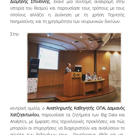
Διομήδης Σπινέλλης
, έκανε μία σύντομη αναδρομή στην
ΔΙΟΙΚΗΤΙΚΟ ΠΡΟΣΩΠΙΚΟ
ιστορία του θεσμού και παρουσίασε τους τρόπους με τους
οποίους αλλάζει η Διοίκηση με τη χρήση Τεχνητής
ΜΕΤΑΔΙΔΑΚΤΟΡΙΚΟΙ ΕΡΕΥΝΗΤΕΣ
Νοημοσύνης και τη χρησιμότητα των νευρωνικών δικτύων.
ΜΗΤΡΩΟ ΜΕΛΩΝ ΤΜΗΜΑΤΟΣ
Στην
ΠΡΟΠΤΥΧΙΑΚΕΣ ΣΠΟΥΔΕΣ
ΠΡΟΓΡΑΜΜΑ ΣΠΟΥΔΩΝ
ΟΔΗΓΟΣ ΚΑΙ ΚΑΤΕΥΘΥΝΣΕΙΣ ΣΠΟΥΔΩΝ
ΜΑΘΗΜΑΤΑ ΠΡΟΓΡΑΜΜΑΤΟΣ ΣΠΟΥΔΩΝ
ΜΑΘΗΜΑΤΑ ΕΛΕΥΘΕΡΗΣ ΕΠΙΛΟΓΗΣ ΑΠΟ
ΑΛΛΑ ΤΜΗΜΑΤΑ
κεντρική ομιλία, ο
Αναπληρωτής Καθηγητής ΟΠΑ, Δαμιανός
ΒΡΑΒΕΙΑ ΕΡΓΑΣΙΩΝ
Χατζηαντωνίου
, παρουσίασε τα ζητήματα των Big Data και
Analytics, με έμφαση στις τεχνολογικές προκλήσεις και πώς
ΠΡΑΚΤΙΚΗ ΑΣΚΗΣΗ ΚΑΙ ΠΤΥΧΙΑΚΗ ΕΡΓΑΣΙΑ
μπορούν οι επιχειρήσεις να διαχειριστούν και αναλύσουν το
σύνολο των δεδομένων τους. Ταυτόχρονα, έθιξε και μη-