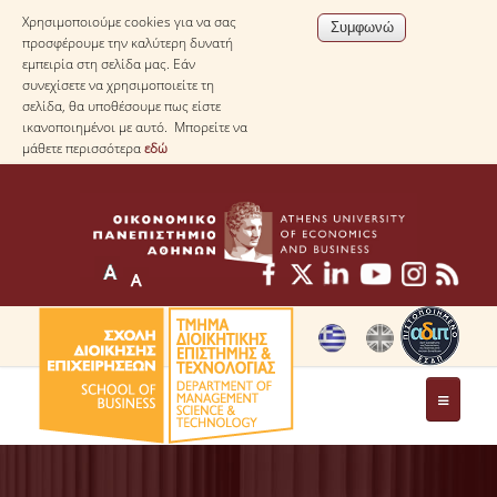
Χρησιμοποιούμε cookies για να σας
προσφέρουμε την καλύτερη δυνατή
εμπειρία στη σελίδα μας. Εάν
συνεχίσετε να χρησιμοποιείτε τη
σελίδα, θα υποθέσουμε πως είστε
ικανοποιημένοι με αυτό. Μπορείτε να
μάθετε περισσότερα
εδώ
ΤΟ ΤΜΗΜΑ
ΜΕ ΜΙΑ ΜΑΤΙΑ