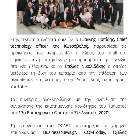
ΔΗΜΟΣΙΕΥΣΕΙΣ
ΕΠΙΣΤΗΜΟΝΙΚΑ ΣΥΝΕΔΡΙΑ ΚΑΙ ΣΕΜΙΝΑΡΙΑ
ΑΠΟΦΟΙΤΟΙ
Στην τελευταία ενότητα ομιλιών, ο
Ιωάννης Παπίδης,
Chief
technology
officer της Κωτσόβολος
, παρουσίασε τις
ΑΠΟΦΟΙΤΟΙ ΤΟΥ ΤΜΗΜΑΤΟΣ
προκλήσεις που αντιμετωπίζει ο χώρος του retail στη
ΑΓΓΕΛΙΕΣ ΓΙΑ ΕΡΓΑΣΙΑ
ψηφιακή εποχή και την ανάγκη να προσαρμοστεί με ευελιξία
στα νέα δεδομένα, και ο
Στέλιος Νικολιδάκης
ο οποίος
ΠΡΟΟΠΤΙΚΕΣ ΑΠΟΦΟΙΤΩΝ
μετέφερε τη δική του εμπειρία από την επίδραση των
αλγορίθμων στη λειτουργία της δημοφιλούς πλατφόρμας
ΣΥΛΛΟΓΟΙ ΑΠΟΦΟΙΤΩΝ
ΥouTube.
ΓΡΑΦΕΙΟ ΔΙΑΣΥΝΔΕΣΗΣ
Το συνέδριο ολοκληρώθηκε με την ανανέωση της
συνάντησης της επιστημονικής κοινότητας του Τμήματος
ALUMNI AUEB
στο
17
ο
Επιστημονικό Φοιτητικό Συνέδριο το 2020
!
ΝΕΑ
Τη διοργάνωση του ΦΣΔΕΤ υποστήριξαν οι χορηγοί
επικοινωνίας:
BusinessNews.
gr,
COMToday, Όμιλος
ΝΕΑ ΤΟΥ ΤΜΗΜΑΤΟΣ