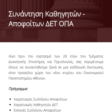
ΤΑΥΤΟΤΗΤΑ ΤΟΥ ΤΜΗΜΑΤΟΣ
Συνάντηση Καθηγητών -
ΑΠΟΣΤΟΛΗ ΤΟΥ ΤΜΗΜΑΤΟΣ
Αποφοίτων ΔΕΤ ΟΠΑ
ΔΙΟΙΚΗΣΗ ΤΟΥ ΤΜΗΜΑΤΟΣ
ΣΥΜΒΟΥΛΕΥΤΙΚΗ ΕΠΙΤΡΟΠΗ
ΔΙΕΘΝΕΙΣ ΔΙΑΚΡΙΣΕΙΣ
Λίγο πριν τον εορτασμό των 20 ετών του Τμήματος
TESTIMONIALS ΔΙΑΚΡΙΣΕΩΝ
Διοικητικής Επιστήμης και Τεχνολογίας, σας περιμένουμε
όλους να συναντηθούμε ξανά σε μια εκδήλωση δικτύωσης
ΕΠΑΓΓΕΛΜΑΤΙΚΕΣ ΠΡΟΟΠΤΙΚΕΣ
στον προαύλιο χώρο του νέου κτιρίου του Οικονομικού
Πανεπιστημίου Αθηνών.
ΓΙΑ ΜΑΘΗΤΕΣ ΛΥΚΕΙΟΥ
Πρόγραμμα
:
ΠΡΟΓΡΑΜΜΑ ΥΠΟΤΡΟΦΙΩΝ
Χαιρετισμός Συλλόγου Αποφοίτων
ΚΡΙΤΗΡΙΑ ΚΑΙ ΔΙΑΔΙΚΑΣΙΑ ΕΠΙΛΟΓΗΣ
Χαιρετισμός Καθηγητών ΔΕΤ
Εκλογές Συλλόγου Αποφοίτων
ΕΡΓΑΣΤΗΡΙΑΚΗ ΥΠΟΔΟΜΗ