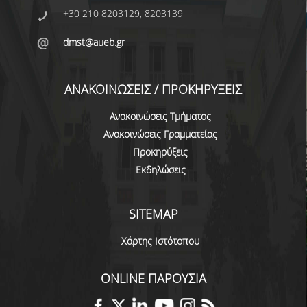
ΕΥΚΑΙΡΙΕΣ ΓΙΑ ΠΡΑΚΤΙΚΗ ΑΣΚΗΣΗ
+30 210 8203129, 8203139
TESTIMONIALS ΠΡΑΚΤΙΚΗΣ ΑΣΚΗΣΗΣ
dmst@aueb.gr
ΔΙΔΑΣΚΑΛΙΑ ΚΑΙ ΕΞΕΤΑΣΕΙΣ
ΑΝΑΚΟΙΝΩΣΕΙΣ / ΠΡΟΚΗΡΥΞΕΙΣ
ΔΙΑΧΕΙΡΙΣΗ ΠΑΡΑΠΟΝΩΝ ΦΟΙΤΗΤΩΝ
Ανακοινώσεις Τμήματος
TUTORS ΦΟΙΤΗΤΩΝ
Ανακοινώσεις Γραμματείας
ΜΕΤΑΠΤΥΧΙΑΚΕΣ ΣΠΟΥΔΕΣ
Προκηρύξεις
Εκδηλώσεις
ΠΡΟΓΡΑΜΜΑΤΑ ΜΕΤΑΠΤΥΧΙΑΚΩΝ ΣΠΟΥΔΩΝ
ΔΙΔΑΚΤΟΡΙΚΟ ΠΡΟΓΡΑΜΜΑ
SITEMAP
ΔΙΔΑΚΤΟΡΕΣ ΤΟΥ ΤΜΗΜΑΤΟΣ
Χάρτης Ιστότοπου
ΥΠΟΨΗΦΙΟΙ ΔΙΔΑΚΤΟΡΕΣ
ONLINE ΠΑΡΟΥΣΙΑ
ΕΡΕΥΝΗΤΙΚΑ ΣΕΜΙΝΑΡΙΑ