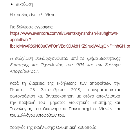
Δικτύωση
NEWSLETTERS
Η είσοδος είναι ελεύθερη.
TESTIMONIALS
Για δηλώσεις εγγραφής:
https://www.eventora.com/el/Events/synanthsh-ka8hghtwn-
ΒΡΑΒΕΙΑ ΕΞΑΙΡΕΤΙΚΗΣ ΕΠΙΔΟΣΗΣ ΣΤΗ
apofoitwn-?
ΔΙΔΑΣΚΑΛΙΑ
fbclid=IwAR3SN60u0WFQnVEdKCIAk81KZ9ruqWVLgQNFHhhGH_pq
ΑΝΘΡΩΠΙΝΟ ΔΥΝΑΜΙΚΟ
Η
εκδήλωση
συνδιοργανώνεται
α
π
ό
το
Τμήμα
Διοικητικής
Ε
π
ιστήμης
και
Τεχνολογίας
του
ΟΠΑ
και
τον
Σύλλογο
ΠΡΟΣΩΠΙΚΟ ΤΟΥ ΤΜΗΜΑΤΟΣ
Α
π
οφοίτων
ΔΕΤ
.
ΜΕΛΗ ΔΕΠ
Κατά τη διάρκεια της εκδήλωσης των αποφοίτων, την
Πέμπτη 26 Σεπτεμβρίου 2019, πραγματοποιείται
ΕΠΙΤΙΜΟΙ ΔΙΔΑΚΤΟΡΕΣ
φωτογράφιση και βιντεοσκόπηση, με στόχο αποκλειστικά
ΕΠΙΣΚΕΠΤΕΣ ΚΑΘΗΓΗΤΕΣ
την προβολή του Τμήματος Διοικητικής Επιστήμης και
Τεχνολογίας του Οικονομικού Πανεπιστημίου Αθηνών και
ΜΕΛΗ Ε.ΔΙ.Π.
του Συλλόγου Αποφοίτων του.
ΜΕΛΗ Ε.Τ.Ε.Π.
Χορηγός της εκδήλωσης: Ολυμπιακή Ζυθοποιία