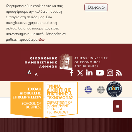
Χρησιμοποιούμε cookies για να σας
προσφέρουμε την καλύτερη δυνατή
εμπειρία στη σελίδα μας. Εάν
συνεχίσετε να χρησιμοποιείτε τη
σελίδα, θα υποθέσουμε πως είστε
ικανοποιημένοι με αυτό. Μπορείτε να
μάθετε περισσότερα
εδώ
ΤΟ ΤΜΗΜΑ
ΜΕ ΜΙΑ ΜΑΤΙΑ