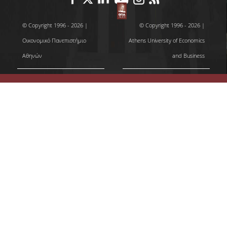
ΠΡΟΓΡΑΜΜΑ ERASMUS+
© Copyright 1996 - 2026 |
© Copyright 1996 - 2026 |
ΜΑΘΗΜΑΤΑ ΠΟΥ ΠΡΟΣΦΕΡΕΙ ΤΟ
Οικονομικό Πανεπιστήμιο
Athens University of Economics
ΤΜΗΜΑ
Αθηνών
and Business
ΣΥΝΕΡΓΑΖΟΜΕΝΑ ΠΑΝΕΠΙΣΤΗΜΙΑ
ΑΝΑΚΟΙΝΩΣΕΙΣ ΠΡΟΓΡΑΜΜΑΤΟΣ
ΕΓΓΡΑΦΑ - ΧΡΗΣΙΜΟΙ ΣΥΝΔΕΣΜΟΙ
FAQS
ΔΙΑΣΦΑΛΙΣΗ ΠΟΙΟΤΗΤΑΣ
ΠΟΛΙΤΙΚΗ ΔΙΑΣΦΑΛΙΣΗΣ ΠΟΙΟΤΗΤΑΣ
ΔΕΔΟΜΕΝΑ ΠΟΙΟΤΗΤΑΣ
ΠΙΣΤΟΠΟΙΗΣΗ