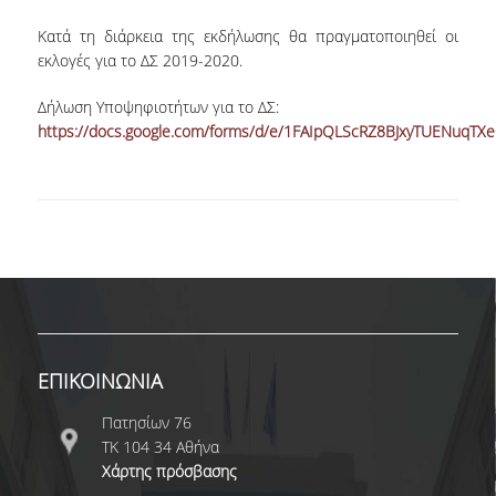
ΔΙΟΙΚΗΤΙΚΟ ΠΡΟΣΩΠΙΚΟ
Κατά τη διάρκεια της εκδήλωσης θα πραγματοποιηθεί οι
εκλογές για το ΔΣ 2019-2020.
ΜΕΤΑΔΙΔΑΚΤΟΡΙΚΟΙ ΕΡΕΥΝΗΤΕΣ
Δήλωση Υποψηφιοτήτων για το ΔΣ:
ΜΗΤΡΩΟ ΜΕΛΩΝ ΤΜΗΜΑΤΟΣ
https://docs.google.com/forms/d/e/1FAIpQLScRZ8BJxyTUENuqT
ΠΡΟΠΤΥΧΙΑΚΕΣ ΣΠΟΥΔΕΣ
ΠΡΟΓΡΑΜΜΑ ΣΠΟΥΔΩΝ
ΟΔΗΓΟΣ ΚΑΙ ΚΑΤΕΥΘΥΝΣΕΙΣ ΣΠΟΥΔΩΝ
ΜΑΘΗΜΑΤΑ ΠΡΟΓΡΑΜΜΑΤΟΣ ΣΠΟΥΔΩΝ
ΜΑΘΗΜΑΤΑ ΕΛΕΥΘΕΡΗΣ ΕΠΙΛΟΓΗΣ ΑΠΟ
ΑΛΛΑ ΤΜΗΜΑΤΑ
ΕΠΙΚΟΙΝΩΝΙΑ
ΒΡΑΒΕΙΑ ΕΡΓΑΣΙΩΝ
Πατησίων 76
ΤΚ 104 34 Αθήνα
ΠΡΑΚΤΙΚΗ ΑΣΚΗΣΗ ΚΑΙ ΠΤΥΧΙΑΚΗ ΕΡΓΑΣΙΑ
Χάρτης πρόσβασης