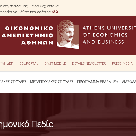
 στη σελίδα μας. Εάν συνεχίσετε να
Μπορείτε να μάθετε περισσότερα
εδώ
ΥΛΗ ΔΕΠ
EDUPORTAL
DMST MOBILE
DETAILS NEWSLETTER
PRESS-MEDIA
ΙΑΚΕΣ ΣΠΟΥΔΕΣ
ΜΕΤΑΠΤΥΧΙΑΚΕΣ ΣΠΟΥΔΕΣ
ΠΡΟΓΡΑΜΜΑ ERASMUS+
ΔΙΑΣΦΑ
ημονικό Πεδίο