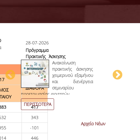
Ο
28-07-2026
23-07-2026
α
Πρόγραμμα
Πρώτο το 
Πρακτικής Άσκησης
στο
ου
Χειμερινού
Ανακοίνωση
Επιστημονικ
ου
Εξαμήνου 2026-
πρακτικής άσκησης
ην
2027
χειμερινού εξαμήνου
17
ων
και διενέργεια
ων
σεμιναρίου
ΔΙΑΦΟΡΑ
ΜΟΣ
4
ο
επιστημονι
προετοιμασίας φοιτητών.
ΤΑΙΟΥ
συνεχόμενη χρο
ΠΕΡΙΣΣΟΤΕΡΑ
ΠΕΡΙΣΣΟΤΕΡ
883
417
632
343
Αρχείο Νέων
955
-101
014
446