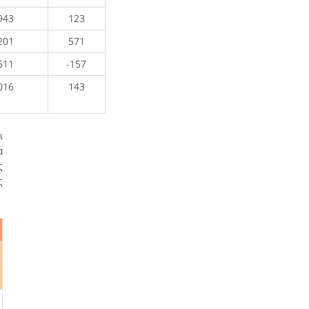
943
123
201
571
511
-157
016
143
ι
α
ς
ς