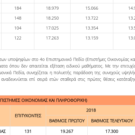
184
18.979
15.066
14.
148
18.250
13.722
13.
104
17.025
13.354
13.
122
17.263
13.159
13.
ων υποψηφίων στο 4ο Επιστημονικό Πεδίο (Επιστήμες Οικονομίας κα
τα όπου δεν απαιτείται εξέταση ειδικού μαθήματος. Με την επιτυχί
μονικά Πεδία, συνεχίζεται η πολυετής παράδοση της συνεχούς υψηλή
ναδεικνύεται επί σειρά ετών σταθερά στις πρώτες θέσεις κατάταξη
ΕΠΙΣΤΗΜΕΣ ΟΙΚΟΝΟΜΙΑΣ ΚΑΙ ΠΛΗΡΟΦΟΡΙΚΗ)
2018
ΕΠΙΤΥΧΟΝΤΕΣ
ΒΑΘΜΟΣ ΠΡΩΤΟΥ
ΒΑΘΜΟΣ ΤΕΛΕΥΤΑΙΟΥ
ΙΑΣ
131
19.267
17.300