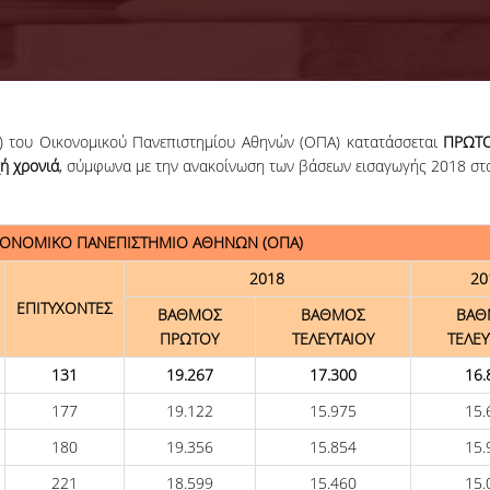
ΕΤ) του Οικονομικού Πανεπιστημίου Αθηνών (ΟΠΑ) κατατάσσεται
ΠΡΩΤ
18-06-2026
ή χρονιά
, σύμφωνα με την ανακοίνωση των βάσεων εισαγωγής 2018 στ
Προκήρυξη
Εκπόνησης
Διδακτορικών
Η Συνέλευση τ
Διατριβών
Τμήματος ΔΕΤ τ
ΚΟΝΟΜΙΚΟ ΠΑΝΕΠΙΣΤΗΜΙΟ ΑΘΗΝΩΝ (ΟΠΑ)
ΟΠΑ, αποφάσισε τ
2018
20
προκήρυξη νέ
θέσεων υποψηφί
ΕΠΙΤΥΧΟΝΤΕΣ
ΒΑΘΜΟΣ
ΒΑΘΜΟΣ
ΒΑΘ
διδακτόρων.
ΠΡΩΤΟΥ
ΤΕΛΕΥΤΑΙΟΥ
ΤΕΛΕΥ
ΠΕΡΙΣΣΟΤΕΡΑ
131
19.267
17.300
16.
177
19.122
15.975
15.
180
19.356
15.854
15.
221
18.599
15.460
15.