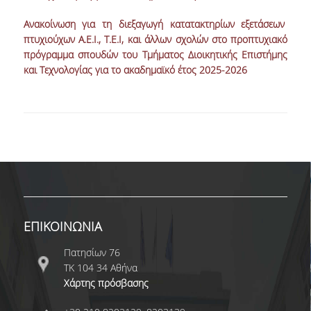
Ανακοίνωση για τη διεξαγωγή κατατακτηρίων εξετάσεων
NEWSLETTERS
πτυχιούχων Α.Ε.Ι., Τ.Ε.Ι, και άλλων σχολών στο προπτυχιακό
πρόγραμμα σπουδών του Τμήματος Διοικητικής Επιστήμης
TESTIMONIALS
και Τεχνολογίας για το ακαδημαϊκό έτος 2025-2026
ΒΡΑΒΕΙΑ ΕΞΑΙΡΕΤΙΚΗΣ ΕΠΙΔΟΣΗΣ ΣΤΗ
ΔΙΔΑΣΚΑΛΙΑ
ΑΝΘΡΩΠΙΝΟ ΔΥΝΑΜΙΚΟ
ΠΡΟΣΩΠΙΚΟ ΤΟΥ ΤΜΗΜΑΤΟΣ
ΜΕΛΗ ΔΕΠ
ΕΠΙΤΙΜΟΙ ΔΙΔΑΚΤΟΡΕΣ
ΕΠΙΚΟΙΝΩΝΙΑ
ΕΠΙΣΚΕΠΤΕΣ ΚΑΘΗΓΗΤΕΣ
Πατησίων 76
ΤΚ 104 34 Αθήνα
ΜΕΛΗ Ε.ΔΙ.Π.
Χάρτης πρόσβασης
ΜΕΛΗ Ε.Τ.Ε.Π.