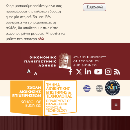
Χρησιμοποιούμε cookies για να σας
προσφέρουμε την καλύτερη δυνατή
εμπειρία στη σελίδα μας. Εάν
συνεχίσετε να χρησιμοποιείτε τη
σελίδα, θα υποθέσουμε πως είστε
ικανοποιημένοι με αυτό. Μπορείτε να
μάθετε περισσότερα
εδώ
ΤΟ ΤΜΗΜΑ
ΜΕ ΜΙΑ ΜΑΤΙΑ