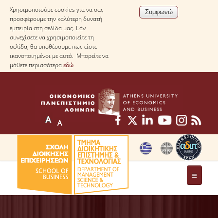
Χρησιμοποιούμε cookies για να σας
προσφέρουμε την καλύτερη δυνατή
εμπειρία στη σελίδα μας. Εάν
συνεχίσετε να χρησιμοποιείτε τη
σελίδα, θα υποθέσουμε πως είστε
ικανοποιημένοι με αυτό. Μπορείτε να
μάθετε περισσότερα
εδώ
ΤΟ ΤΜΗΜΑ
ΜΕ ΜΙΑ ΜΑΤΙΑ