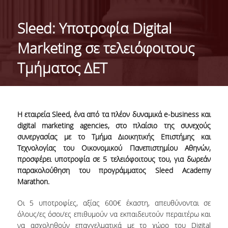
ΤΑΥΤΟΤΗΤΑ ΤΟΥ ΤΜΗΜΑΤΟΣ
Sleed: Υποτροφία Digital
ΑΠΟΣΤΟΛΗ ΤΟΥ ΤΜΗΜΑΤΟΣ
Marketing σε τελειόφοιτους
ΔΙΟΙΚΗΣΗ ΤΟΥ ΤΜΗΜΑΤΟΣ
Τμήματος ΔΕΤ
ΣΥΜΒΟΥΛΕΥΤΙΚΗ ΕΠΙΤΡΟΠΗ
ΔΙΕΘΝΕΙΣ ΔΙΑΚΡΙΣΕΙΣ
Η εταιρεία
Sleed
, ένα από τα πλέον δυναμικά e-business και
TESTIMONIALS ΔΙΑΚΡΙΣΕΩΝ
digital marketing agencies, στο πλαίσιο της συνεχούς
συνεργασίας με το Τμήμα Διοικητικής Επιστήμης και
ΕΠΑΓΓΕΛΜΑΤΙΚΕΣ ΠΡΟΟΠΤΙΚΕΣ
Τεχνολογίας του Οικονομικού Πανεπιστημίου Αθηνών,
προσφέρει υποτροφία σε 5 τελειόφοιτους του, για δωρεάν
ΓΙΑ ΜΑΘΗΤΕΣ ΛΥΚΕΙΟΥ
παρακολούθηση
του προγράμματος
Sleed Academy
Marathon
.
ΠΡΟΓΡΑΜΜΑ ΥΠΟΤΡΟΦΙΩΝ
Οι 5 υποτροφίες, αξίας 600€ έκαστη, απευθύνονται σε
ΚΡΙΤΗΡΙΑ ΚΑΙ ΔΙΑΔΙΚΑΣΙΑ ΕΠΙΛΟΓΗΣ
όλους/ες όσοι/ες επιθυμούν να εκπαιδευτούν περαιτέρω και
να ασχοληθούν επαγγελματικά με το χώρο του Digital
ΕΡΓΑΣΤΗΡΙΑΚΗ ΥΠΟΔΟΜΗ