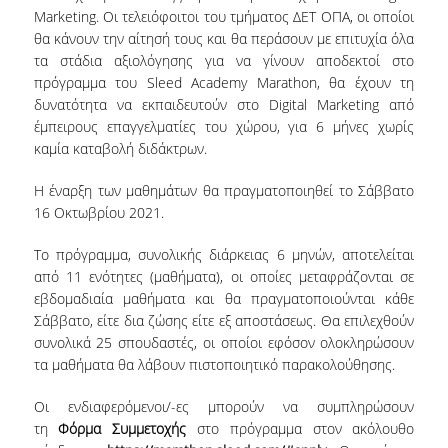
Marketing. Οι τελειόφοιτοι του τμήματος ΔΕΤ ΟΠΑ, οι οποίοι
θα κάνουν την αίτησή τους και θα περάσουν με επιτυχία όλα
NEWSLETTERS
τα στάδια αξιολόγησης για να γίνουν αποδεκτοί στο
TESTIMONIALS
πρόγραμμα του Sleed Academy Marathon, θα έχουν τη
δυνατότητα να εκπαιδευτούν στο Digital Marketing από
ΒΡΑΒΕΙΑ ΕΞΑΙΡΕΤΙΚΗΣ ΕΠΙΔΟΣΗΣ ΣΤΗ
έμπειρους επαγγελματίες του χώρου, για 6 μήνες χωρίς
ΔΙΔΑΣΚΑΛΙΑ
καμία καταβολή διδάκτρων.
ΑΝΘΡΩΠΙΝΟ ΔΥΝΑΜΙΚΟ
Η έναρξη των μαθημάτων θα πραγματοποιηθεί το Σάββατο
16 Οκτωβρίου 2021.
ΠΡΟΣΩΠΙΚΟ ΤΟΥ ΤΜΗΜΑΤΟΣ
Το πρόγραμμα, συνολικής διάρκειας 6 μηνών, αποτελείται
ΜΕΛΗ ΔΕΠ
από 11 ενότητες (μαθήματα), οι οποίες μεταφράζονται σε
εβδομαδιαία μαθήματα και θα πραγματοποιούνται κάθε
ΕΠΙΤΙΜΟΙ ΔΙΔΑΚΤΟΡΕΣ
Σάββατο, είτε δια ζώσης είτε εξ αποστάσεως. Θα επιλεχθούν
συνολικά 25 σπουδαστές, οι οποίοι εφόσον ολοκληρώσουν
ΕΠΙΣΚΕΠΤΕΣ ΚΑΘΗΓΗΤΕΣ
τα μαθήματα θα λάβουν πιστοποιητικό παρακολούθησης.
ΜΕΛΗ Ε.ΔΙ.Π.
Οι ενδιαφερόμενοι/-ες μπορούν να συμπληρώσουν
τη
Φόρμα Συμμετοχής
στο πρόγραμμα στον ακόλουθο
ΜΕΛΗ Ε.Τ.Ε.Π.