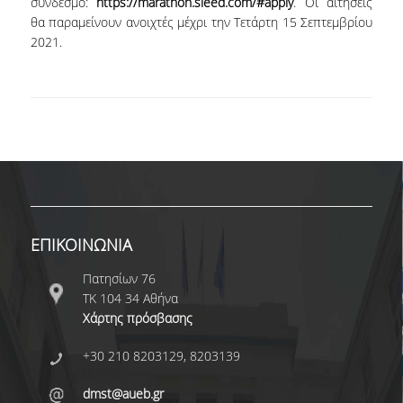
σύνδεσμο:
https://marathon.sleed.com/#apply
. Οι αιτήσεις
θα παραμείνουν ανοιχτές μέχρι την Τετάρτη 15 Σεπτεμβρίου
ΔΙΟΙΚΗΤΙΚΟ ΠΡΟΣΩΠΙΚΟ
2021.
ΜΕΤΑΔΙΔΑΚΤΟΡΙΚΟΙ ΕΡΕΥΝΗΤΕΣ
ΜΗΤΡΩΟ ΜΕΛΩΝ ΤΜΗΜΑΤΟΣ
ΠΡΟΠΤΥΧΙΑΚΕΣ ΣΠΟΥΔΕΣ
ΠΡΟΓΡΑΜΜΑ ΣΠΟΥΔΩΝ
ΟΔΗΓΟΣ ΚΑΙ ΚΑΤΕΥΘΥΝΣΕΙΣ ΣΠΟΥΔΩΝ
ΕΠΙΚΟΙΝΩΝΙΑ
ΜΑΘΗΜΑΤΑ ΠΡΟΓΡΑΜΜΑΤΟΣ ΣΠΟΥΔΩΝ
Πατησίων 76
ΜΑΘΗΜΑΤΑ ΕΛΕΥΘΕΡΗΣ ΕΠΙΛΟΓΗΣ ΑΠΟ
ΤΚ 104 34 Αθήνα
ΑΛΛΑ ΤΜΗΜΑΤΑ
Χάρτης πρόσβασης
ΒΡΑΒΕΙΑ ΕΡΓΑΣΙΩΝ
+30 210 8203129, 8203139
ΠΡΑΚΤΙΚΗ ΑΣΚΗΣΗ ΚΑΙ ΠΤΥΧΙΑΚΗ ΕΡΓΑΣΙΑ
dmst@aueb.gr