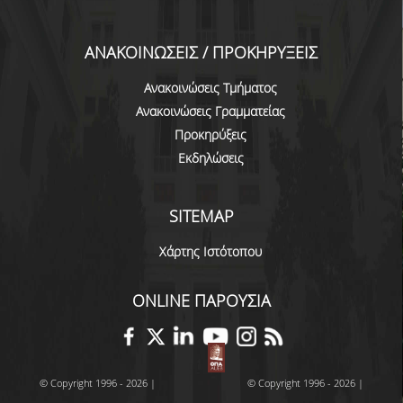
ΕΥΚΑΙΡΙΕΣ ΓΙΑ ΠΡΑΚΤΙΚΗ ΑΣΚΗΣΗ
TESTIMONIALS ΠΡΑΚΤΙΚΗΣ ΑΣΚΗΣΗΣ
ΑΝΑΚΟΙΝΩΣΕΙΣ / ΠΡΟΚΗΡΥΞΕΙΣ
ΔΙΔΑΣΚΑΛΙΑ ΚΑΙ ΕΞΕΤΑΣΕΙΣ
Ανακοινώσεις Τμήματος
Ανακοινώσεις Γραμματείας
ΔΙΑΧΕΙΡΙΣΗ ΠΑΡΑΠΟΝΩΝ ΦΟΙΤΗΤΩΝ
Προκηρύξεις
TUTORS ΦΟΙΤΗΤΩΝ
Εκδηλώσεις
ΜΕΤΑΠΤΥΧΙΑΚΕΣ ΣΠΟΥΔΕΣ
SITEMAP
ΠΡΟΓΡΑΜΜΑΤΑ ΜΕΤΑΠΤΥΧΙΑΚΩΝ ΣΠΟΥΔΩΝ
Χάρτης Ιστότοπου
ΔΙΔΑΚΤΟΡΙΚΟ ΠΡΟΓΡΑΜΜΑ
ONLINE ΠΑΡΟΥΣΙΑ
ΔΙΔΑΚΤΟΡΕΣ ΤΟΥ ΤΜΗΜΑΤΟΣ
ΥΠΟΨΗΦΙΟΙ ΔΙΔΑΚΤΟΡΕΣ
ΕΡΕΥΝΗΤΙΚΑ ΣΕΜΙΝΑΡΙΑ
© Copyright 1996 - 2026 |
© Copyright 1996 - 2026 |