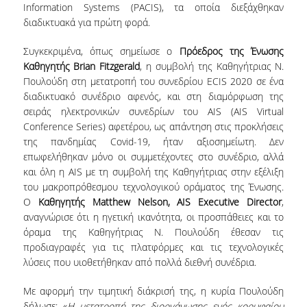
Information Systems (PACIS), τα οποία διεξάχθηκαν
ΔΙΟΙΚΗΤΙΚΟ ΠΡΟΣΩΠΙΚΟ
διαδικτυακά για πρώτη φορά.
ΜΕΤΑΔΙΔΑΚΤΟΡΙΚΟΙ ΕΡΕΥΝΗΤΕΣ
Συγκεκριμένα, όπως σημείωσε o
Πρόεδρος της Ένωσης
Καθηγητής
Brian Fitzgerald
, η συμβολή της Καθηγήτριας Ν.
ΜΗΤΡΩΟ ΜΕΛΩΝ ΤΜΗΜΑΤΟΣ
Πουλούδη στη μετατροπή του συνεδρίου ECIS 2020 σε ένα
διαδικτυακό συνέδριο αφενός, και στη διαμόρφωση της
ΠΡΟΠΤΥΧΙΑΚΕΣ ΣΠΟΥΔΕΣ
σειράς ηλεκτρονικών συνεδρίων του AIS (AIS Virtual
Conference Series) αφετέρου, ως απάντηση στις προκλήσεις
ΠΡΟΓΡΑΜΜΑ ΣΠΟΥΔΩΝ
της πανδημίας Covid-19, ήταν αξιοσημείωτη. Δεν
επωφελήθηκαν μόνο οι συμμετέχοντες στο συνέδριο, αλλά
ΟΔΗΓΟΣ ΚΑΙ ΚΑΤΕΥΘΥΝΣΕΙΣ ΣΠΟΥΔΩΝ
και όλη η AIS με τη συμβολή της Καθηγήτριας στην εξέλιξη
του μακροπρόθεσμου τεχνολογικού οράματος της Ένωσης.
ΜΑΘΗΜΑΤΑ ΠΡΟΓΡΑΜΜΑΤΟΣ ΣΠΟΥΔΩΝ
Ο
Καθηγητής
Matthew
Nelson
,
AIS
Executive
Director
,
ΜΑΘΗΜΑΤΑ ΕΛΕΥΘΕΡΗΣ ΕΠΙΛΟΓΗΣ ΑΠΟ
αναγνώρισε ότι η ηγετική ικανότητα, οι προσπάθειες και το
ΑΛΛΑ ΤΜΗΜΑΤΑ
όραμα της Καθηγήτριας Ν. Πουλούδη έθεσαν τις
προδιαγραφές για τις πλατφόρμες και τις τεχνολογικές
ΒΡΑΒΕΙΑ ΕΡΓΑΣΙΩΝ
λύσεις που υιοθετήθηκαν από πολλά διεθνή συνέδρια.
ΠΡΑΚΤΙΚΗ ΑΣΚΗΣΗ ΚΑΙ ΠΤΥΧΙΑΚΗ ΕΡΓΑΣΙΑ
Με αφορμή την τιμητική διάκρισή της, η κυρία Πουλούδη
δήλωσε: «
Η μετατροπή της διοργάνωσης ενός κορυφαίου