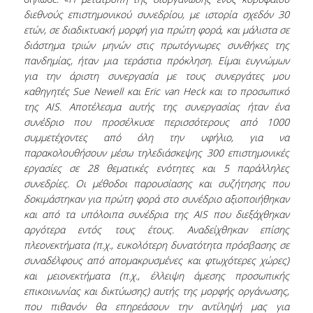
ΕΥΚΑΙΡΙΕΣ ΓΙΑ ΠΡΑΚΤΙΚΗ ΑΣΚΗΣΗ
διεθνούς επιστημονικού συνεδρίου, με ιστορία σχεδόν 30
ετών, σε διαδικτυακή μορφή για πρώτη φορά, και μάλιστα σε
TESTIMONIALS ΠΡΑΚΤΙΚΗΣ ΑΣΚΗΣΗΣ
διάστημα τριών μηνών στις πρωτόγνωρες συνθήκες της
πανδημίας, ήταν μια τεράστια πρόκληση. Είμαι ευγνώμων
ΔΙΔΑΣΚΑΛΙΑ ΚΑΙ ΕΞΕΤΑΣΕΙΣ
για την άριστη συνεργασία με τους συνεργάτες μου
καθηγητές
Sue
Newell
και
Eric
van
Heck
και το προσωπικό
ΔΙΑΧΕΙΡΙΣΗ ΠΑΡΑΠΟΝΩΝ ΦΟΙΤΗΤΩΝ
της
AIS
. Αποτέλεσμα αυτής της συνεργασίας ήταν ένα
συνέδριο που προσέλκυσε περισσότερους από 1000
TUTORS ΦΟΙΤΗΤΩΝ
συμμετέχοντες από όλη την υφήλιο, για να
ΜΕΤΑΠΤΥΧΙΑΚΕΣ ΣΠΟΥΔΕΣ
παρακολουθήσουν μέσω τηλεδιάσκεψης 300 επιστημονικές
εργασίες σε 28 θεματικές ενότητες και 5 παράλληλες
ΠΡΟΓΡΑΜΜΑΤΑ ΜΕΤΑΠΤΥΧΙΑΚΩΝ ΣΠΟΥΔΩΝ
συνεδρίες. Οι μέθοδοι παρουσίασης και συζήτησης που
δοκιμάστηκαν για πρώτη φορά στο συνέδριο αξιοποιήθηκαν
ΔΙΔΑΚΤΟΡΙΚΟ ΠΡΟΓΡΑΜΜΑ
και από τα υπόλοιπα συνέδρια της
AIS
που διεξάχθηκαν
αργότερα εντός τους έτους. Αναδείχθηκαν επίσης
ΔΙΔΑΚΤΟΡΕΣ ΤΟΥ ΤΜΗΜΑΤΟΣ
πλεονεκτήματα (π.χ., ευκολότερη δυνατότητα πρόσβασης σε
συναδέλφους από απομακρυσμένες και φτωχότερες χώρες)
ΥΠΟΨΗΦΙΟΙ ΔΙΔΑΚΤΟΡΕΣ
και μειονεκτήματα (π.χ., έλλειψη άμεσης προσωπικής
επικοινωνίας και δικτύωσης) αυτής της μορφής οργάνωσης,
ΕΡΕΥΝΗΤΙΚΑ ΣΕΜΙΝΑΡΙΑ
που πιθανόν θα επηρεάσουν την αντίληψή μας για