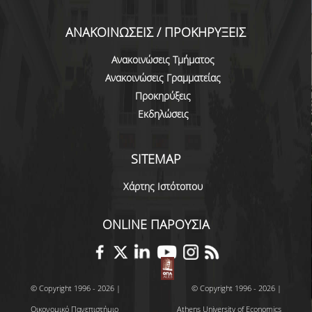
ΑΞΙΟΛΟΓΗΣΗ
ΑΝΑΚΟΙΝΩΣΕΙΣ / ΠΡΟΚΗΡΥΞΕΙΣ
ΑΠΟ ΠΡΟΠΤΥΧΙΑΚΟΥΣ ΦΟΙΤΗΤΕΣ
Ανακοινώσεις Τμήματος
Ανακοινώσεις Γραμματείας
ΑΠΟ ΤΕΛΕΙΟΦΟΙΤΟΥΣ
Προκηρύξεις
Εκδηλώσεις
ΑΠΟ ΜΕΤΑΠΤΥΧΙΑΚΟΥΣ
ΦΟΙΤΗΤΕΣ
ΕΚΘΕΣΕΙΣ ΕΞΩΤΕΡΙΚΗΣ
SITEMAP
ΑΞΙΟΛΟΓΗΣΗΣ
Χάρτης Ιστότοπου
ΜΟ.ΔΙ.Π.
ONLINE ΠΑΡΟΥΣΙΑ
ΕΡΕΥΝΑ
ΕΡΕΥΝΗΤΙΚΕΣ ΔΡΑΣΤΗΡΙΟΤΗΤΕΣ
© Copyright 1996 - 2026 |
© Copyright 1996 - 2026 |
ΕΡΕΥΝΗΤΙΚΑ ΕΡΓΑΣΤΗΡΙΑ
Οικονομικό Πανεπιστήμιο
Athens University of Economics