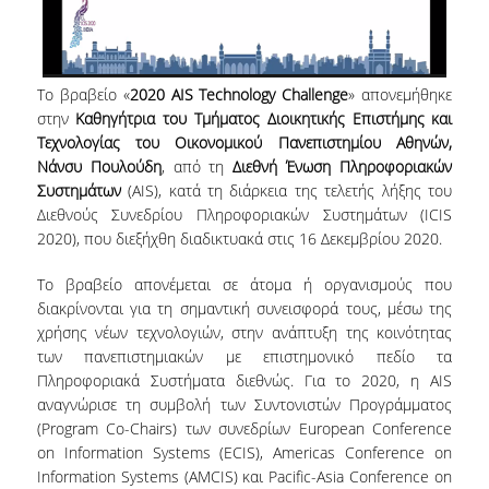
NEWSLETTERS
TESTIMONIALS
Το βραβείο «
2020
AIS
Technology
Challenge
» απονεμήθηκε
στην
Καθηγήτρια του Τμήματος Διοικητικής Επιστήμης και
ΒΡΑΒΕΙΑ ΕΞΑΙΡΕΤΙΚΗΣ ΕΠΙΔΟΣΗΣ ΣΤΗ
Τεχνολογίας του Οικονομικού Πανεπιστημίου Αθηνών,
ΔΙΔΑΣΚΑΛΙΑ
Νάνσυ Πουλούδη
, από τη
Διεθνή Ένωση Πληροφοριακών
Συστημάτων
(AIS), κατά τη διάρκεια της τελετής λήξης του
ΑΝΘΡΩΠΙΝΟ ΔΥΝΑΜΙΚΟ
Διεθνούς Συνεδρίου Πληροφοριακών Συστημάτων (ICIS
2020), που διεξήχθη διαδικτυακά στις 16 Δεκεμβρίου 2020.
ΠΡΟΣΩΠΙΚΟ ΤΟΥ ΤΜΗΜΑΤΟΣ
Το βραβείο απονέμεται σε άτομα ή οργανισμούς που
ΜΕΛΗ ΔΕΠ
διακρίνονται για τη σημαντική συνεισφορά τους, μέσω της
χρήσης νέων τεχνολογιών, στην ανάπτυξη της κοινότητας
ΕΠΙΤΙΜΟΙ ΔΙΔΑΚΤΟΡΕΣ
των πανεπιστημιακών με επιστημονικό πεδίο τα
Πληροφοριακά Συστήματα διεθνώς. Για το 2020, η AIS
ΕΠΙΣΚΕΠΤΕΣ ΚΑΘΗΓΗΤΕΣ
αναγνώρισε τη συμβολή των Συντονιστών Προγράμματος
ΜΕΛΗ Ε.ΔΙ.Π.
(Program Co-Chairs) των συνεδρίων European Conference
on Information Systems (ECIS), Americas Conference on
ΜΕΛΗ Ε.Τ.Ε.Π.
Information Systems (AMCIS) και Pacific-Asia Conference on