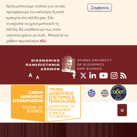
Χρησιμοποιούμε cookies για να σας
προσφέρουμε την καλύτερη δυνατή
εμπειρία στη σελίδα μας. Εάν
συνεχίσετε να χρησιμοποιείτε τη
σελίδα, θα υποθέσουμε πως είστε
ικανοποιημένοι με αυτό. Μπορείτε να
μάθετε περισσότερα
εδώ
ΤΟ ΤΜΗΜΑ
ΜΕ ΜΙΑ ΜΑΤΙΑ