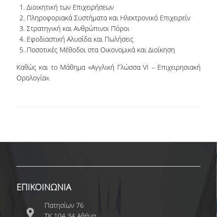
Διοικητική των Επιχειρήσεων
Πληροφοριακά Συστήματα και Ηλεκτρονικό Επιχειρείν
NEWSLETTERS
Στρατηγική και Ανθρώπινοι Πόροι
Εφοδιαστική Αλυσίδα και Πωλήσεις
TESTIMONIALS
Ποσοτικές Μέθοδοι στα Οικονομικά και Διοίκηση
ΒΡΑΒΕΙΑ ΕΞΑΙΡΕΤΙΚΗΣ ΕΠΙΔΟΣΗΣ ΣΤΗ
Καθώς και το Μάθημα «Αγγλική Γλώσσα VI – Επιχειρησιακή
ΔΙΔΑΣΚΑΛΙΑ
Ορολογία».
ΑΝΘΡΩΠΙΝΟ ΔΥΝΑΜΙΚΟ
ΠΡΟΣΩΠΙΚΟ ΤΟΥ ΤΜΗΜΑΤΟΣ
ΜΕΛΗ ΔΕΠ
ΕΠΙΤΙΜΟΙ ΔΙΔΑΚΤΟΡΕΣ
ΕΠΙΣΚΕΠΤΕΣ ΚΑΘΗΓΗΤΕΣ
ΕΠΙΚΟΙΝΩΝΙΑ
ΜΕΛΗ Ε.ΔΙ.Π.
Πατησίων 76
ΜΕΛΗ Ε.Τ.Ε.Π.
ΤΚ 104 34 Αθήνα