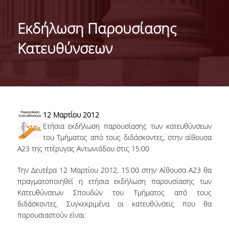
ΤΑΥΤΟΤΗΤΑ ΤΟΥ ΤΜΗΜΑΤΟΣ
Εκδήλωση Παρουσίασης
ΑΠΟΣΤΟΛΗ ΤΟΥ ΤΜΗΜΑΤΟΣ
Κατευθύνσεων
ΔΙΟΙΚΗΣΗ ΤΟΥ ΤΜΗΜΑΤΟΣ
ΣΥΜΒΟΥΛΕΥΤΙΚΗ ΕΠΙΤΡΟΠΗ
ΔΙΕΘΝΕΙΣ ΔΙΑΚΡΙΣΕΙΣ
12 Μαρτίου 2012
TESTIMONIALS ΔΙΑΚΡΙΣΕΩΝ
Ετήσια εκδήλωση παρουσίασης των κατευθύνσεων
του Τμήματος από τους διδάσκοντες, στην αίθουσα
ΕΠΑΓΓΕΛΜΑΤΙΚΕΣ ΠΡΟΟΠΤΙΚΕΣ
Α23 της πτέρυγας Αντωνιάδου στις 15:00
ΓΙΑ ΜΑΘΗΤΕΣ ΛΥΚΕΙΟΥ
Την Δευτέρα 12 Μαρτίου 2012, 15:00 στην Αίθουσα Α23 θα
πραγματοποιηθεί η ετήσια εκδήλωση παρουσίασης των
ΠΡΟΓΡΑΜΜΑ ΥΠΟΤΡΟΦΙΩΝ
Κατευθύνσεων Σπουδών του Τμήματος από τους
διδάσκοντες. Συγκεκριμένα οι κατευθύνσεις που θα
ΚΡΙΤΗΡΙΑ ΚΑΙ ΔΙΑΔΙΚΑΣΙΑ ΕΠΙΛΟΓΗΣ
παρουσιαστούν είναι:
ΕΡΓΑΣΤΗΡΙΑΚΗ ΥΠΟΔΟΜΗ