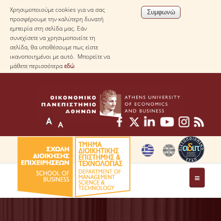
Χρησιμοποιούμε cookies για να σας
προσφέρουμε την καλύτερη δυνατή
εμπειρία στη σελίδα μας. Εάν
συνεχίσετε να χρησιμοποιείτε τη
σελίδα, θα υποθέσουμε πως είστε
ικανοποιημένοι με αυτό. Μπορείτε να
μάθετε περισσότερα
εδώ
ΤΟ ΤΜΗΜΑ
ΜΕ ΜΙΑ ΜΑΤΙΑ