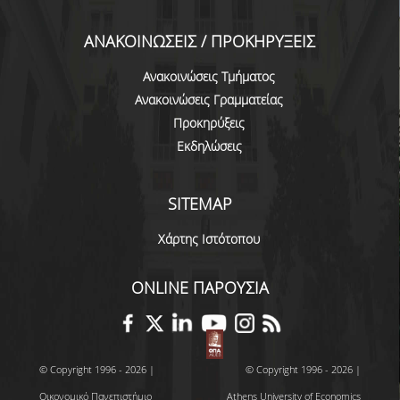
ΔΙΟΙΚΗΤΙΚΟ ΠΡΟΣΩΠΙΚΟ
ΑΝΑΚΟΙΝΩΣΕΙΣ / ΠΡΟΚΗΡΥΞΕΙΣ
ΜΕΤΑΔΙΔΑΚΤΟΡΙΚΟΙ ΕΡΕΥΝΗΤΕΣ
Ανακοινώσεις Τμήματος
ΜΗΤΡΩΟ ΜΕΛΩΝ ΤΜΗΜΑΤΟΣ
Ανακοινώσεις Γραμματείας
Προκηρύξεις
ΠΡΟΠΤΥΧΙΑΚΕΣ ΣΠΟΥΔΕΣ
Εκδηλώσεις
ΠΡΟΓΡΑΜΜΑ ΣΠΟΥΔΩΝ
SITEMAP
ΟΔΗΓΟΣ ΚΑΙ ΚΑΤΕΥΘΥΝΣΕΙΣ ΣΠΟΥΔΩΝ
Χάρτης Ιστότοπου
ΜΑΘΗΜΑΤΑ ΠΡΟΓΡΑΜΜΑΤΟΣ ΣΠΟΥΔΩΝ
ΜΑΘΗΜΑΤΑ ΕΛΕΥΘΕΡΗΣ ΕΠΙΛΟΓΗΣ ΑΠΟ
ONLINE ΠΑΡΟΥΣΙΑ
ΑΛΛΑ ΤΜΗΜΑΤΑ
ΒΡΑΒΕΙΑ ΕΡΓΑΣΙΩΝ
© Copyright 1996 - 2026 |
© Copyright 1996 - 2026 |
ΠΡΑΚΤΙΚΗ ΑΣΚΗΣΗ ΚΑΙ ΠΤΥΧΙΑΚΗ ΕΡΓΑΣΙΑ
Οικονομικό Πανεπιστήμιο
Athens University of Economics