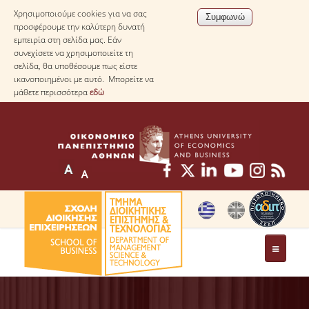
Χρησιμοποιούμε cookies για να σας
προσφέρουμε την καλύτερη δυνατή
εμπειρία στη σελίδα μας. Εάν
συνεχίσετε να χρησιμοποιείτε τη
σελίδα, θα υποθέσουμε πως είστε
ικανοποιημένοι με αυτό. Μπορείτε να
μάθετε περισσότερα
εδώ
ΤΟ ΤΜΗΜΑ
ΜΕ ΜΙΑ ΜΑΤΙΑ