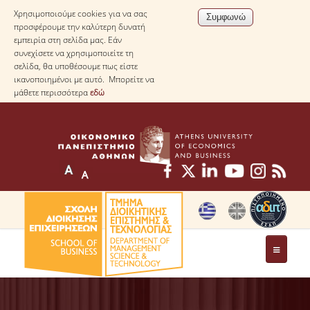
Χρησιμοποιούμε cookies για να σας
προσφέρουμε την καλύτερη δυνατή
εμπειρία στη σελίδα μας. Εάν
συνεχίσετε να χρησιμοποιείτε τη
σελίδα, θα υποθέσουμε πως είστε
ικανοποιημένοι με αυτό. Μπορείτε να
μάθετε περισσότερα
εδώ
ΤΟ ΤΜΗΜΑ
ΜΕ ΜΙΑ ΜΑΤΙΑ