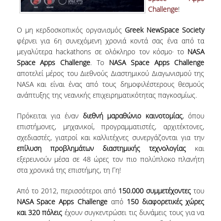
Challenge
!
NEWSLETTERS
Ο μη κερδοσκοπικός οργανισμός
Greek NewSpace Society
TESTIMONIALS
φέρνει για 6η συνεχόμενη χρονιά κοντά σας ένα από τα
μεγαλύτερα hackathons σε ολόκληρο τον κόσμο· το
NASA
ΒΡΑΒΕΙΑ ΕΞΑΙΡΕΤΙΚΗΣ ΕΠΙΔΟΣΗΣ ΣΤΗ
Space Apps Challenge
. Το
NASA Space Apps Challenge
ΔΙΔΑΣΚΑΛΙΑ
αποτελεί μέρος του Διεθνούς Διαστημικού Διαγωνισμού της
NASA και είναι ένας από τους δημοφιλέστερους θεσμούς
ΑΝΘΡΩΠΙΝΟ ΔΥΝΑΜΙΚΟ
ανάπτυξης της νεανικής επιχειρηματικότητας παγκοσμίως.
ΠΡΟΣΩΠΙΚΟ ΤΟΥ ΤΜΗΜΑΤΟΣ
Πρόκειται για έναν
διεθνή μαραθώνιο καινοτομίας
, όπου
επιστήμονες, μηχανικοί, προγραμματιστές, αρχιτέκτονες,
ΜΕΛΗ ΔΕΠ
σχεδιαστές, γιατροί και καλλιτέχνες συνεργάζονται για την
επίλυση προβλημάτων διαστημικής τεχνολογίας
και
ΕΠΙΤΙΜΟΙ ΔΙΔΑΚΤΟΡΕΣ
εξερευνούν μέσα σε 48 ώρες τον πιο πολύπλοκο πλανήτη
στα χρονικά της επιστήμης, τη Γη!
ΕΠΙΣΚΕΠΤΕΣ ΚΑΘΗΓΗΤΕΣ
Από το 2012, περισσότεροι από
150.000 συμμετέχοντες
του
ΜΕΛΗ Ε.ΔΙ.Π.
NASA Space Apps Challenge
από
150 διαφορετικές χώρες
και 320 πόλεις
έχουν συγκεντρώσει τις δυνάμεις τους για να
ΜΕΛΗ Ε.Τ.Ε.Π.