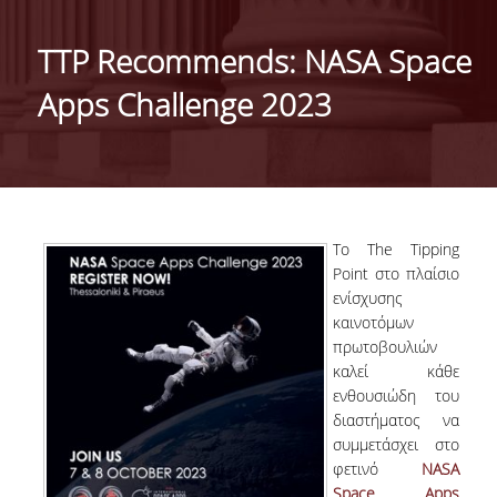
ΤΑΥΤΟΤΗΤΑ ΤΟΥ ΤΜΗΜΑΤΟΣ
TTP Recommends: NASA Space
ΑΠΟΣΤΟΛΗ ΤΟΥ ΤΜΗΜΑΤΟΣ
Apps Challenge 2023
ΔΙΟΙΚΗΣΗ ΤΟΥ ΤΜΗΜΑΤΟΣ
ΣΥΜΒΟΥΛΕΥΤΙΚΗ ΕΠΙΤΡΟΠΗ
ΔΙΕΘΝΕΙΣ ΔΙΑΚΡΙΣΕΙΣ
Το The Tipping
TESTIMONIALS ΔΙΑΚΡΙΣΕΩΝ
Point στο πλαίσιο
ενίσχυσης
ΕΠΑΓΓΕΛΜΑΤΙΚΕΣ ΠΡΟΟΠΤΙΚΕΣ
καινοτόμων
πρωτοβουλιών
ΓΙΑ ΜΑΘΗΤΕΣ ΛΥΚΕΙΟΥ
καλεί κάθε
ενθουσιώδη του
ΠΡΟΓΡΑΜΜΑ ΥΠΟΤΡΟΦΙΩΝ
διαστήματος να
συμμετάσχει στο
ΚΡΙΤΗΡΙΑ ΚΑΙ ΔΙΑΔΙΚΑΣΙΑ ΕΠΙΛΟΓΗΣ
φετινό
NASA
Space Apps
ΕΡΓΑΣΤΗΡΙΑΚΗ ΥΠΟΔΟΜΗ