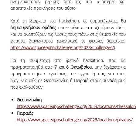
αντιμετωπίσουν μερικές από τις πιο ιδιαίτερες και
ΔΙΟΙΚΗΤΙΚΟ ΠΡΟΣΩΠΙΚΟ
απαιτητικές προκλήσεις του αύριο.
ΜΕΤΑΔΙΔΑΚΤΟΡΙΚΟΙ ΕΡΕΥΝΗΤΕΣ
Κατά τη διάρκεια του hackathon, οι συμμετέχοντες
θα
δημιουργήσουν ομάδες
προκειμένου να συζητήσουν ιδέες
ΜΗΤΡΩΟ ΜΕΛΩΝ ΤΜΗΜΑΤΟΣ
και να αναπτύξουν τις λύσεις τους πάνω στις θεματικές του
φετινού διαγωνισμού (αναλυτικά οι φετινές θεματικές:
ΠΡΟΠΤΥΧΙΑΚΕΣ ΣΠΟΥΔΕΣ
https://www.spaceappschallenge.org/2023/challenges/
).
ΠΡΟΓΡΑΜΜΑ ΣΠΟΥΔΩΝ
Για τη συμμετοχή στο φετινό hackathon, που θα
πραγματοποιηθεί στις
7 και 8 Οκτωβρίου
, μην ξεχάσετε να
ΟΔΗΓΟΣ ΚΑΙ ΚΑΤΕΥΘΥΝΣΕΙΣ ΣΠΟΥΔΩΝ
πραγματοποιήσετε εγκαίρως την εγγραφή σας για τους
διαγωνισμούς σε Θεσσαλονίκη ή Πειραιά στους συνδέσμους
ΜΑΘΗΜΑΤΑ ΠΡΟΓΡΑΜΜΑΤΟΣ ΣΠΟΥΔΩΝ
που ακολουθούν:
ΜΑΘΗΜΑΤΑ ΕΛΕΥΘΕΡΗΣ ΕΠΙΛΟΓΗΣ ΑΠΟ
Θεσσαλονίκη
ΑΛΛΑ ΤΜΗΜΑΤΑ
https://www.spaceappschallenge.org/2023/locations/thessaloni
Πειραιάς
ΒΡΑΒΕΙΑ ΕΡΓΑΣΙΩΝ
https://www.spaceappschallenge.org/2023/locations/piraeus/
ΠΡΑΚΤΙΚΗ ΑΣΚΗΣΗ ΚΑΙ ΠΤΥΧΙΑΚΗ ΕΡΓΑΣΙΑ