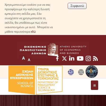
Χρησιμοποιούμε cookies για να σας
προσφέρουμε την καλύτερη δυνατή
εμπειρία στη σελίδα μας. Εάν
συνεχίσετε να χρησιμοποιείτε τη
σελίδα, θα υποθέσουμε πως είστε
ικανοποιημένοι με αυτό. Μπορείτε να
μάθετε περισσότερα
εδώ
ΤΟ ΤΜΗΜΑ
ΜΕ ΜΙΑ ΜΑΤΙΑ