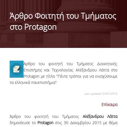
ΤΑΥΤΟΤΗΤΑ ΤΟΥ ΤΜΗΜΑΤΟΣ
Άρθρο Φοιτητή του Τμήματος
ΑΠΟΣΤΟΛΗ ΤΟΥ ΤΜΗΜΑΤΟΣ
στο Protagon
ΔΙΟΙΚΗΣΗ ΤΟΥ ΤΜΗΜΑΤΟΣ
ΣΥΜΒΟΥΛΕΥΤΙΚΗ ΕΠΙΤΡΟΠΗ
ΔΙΕΘΝΕΙΣ ΔΙΑΚΡΙΣΕΙΣ
Άρθρο του φοιτητή του Τμήματος Διοικητικής
TESTIMONIALS ΔΙΑΚΡΙΣΕΩΝ
Επιστήμης και Τεχνολογίας Αλέξανδρου Λάττα στο
Protagon με τίτλο "Πέντε τρόποι για να ενισχύσουμε
ΕΠΑΓΓΕΛΜΑΤΙΚΕΣ ΠΡΟΟΠΤΙΚΕΣ
τα ελληνικά πανεπιστήμια".
ΓΙΑ ΜΑΘΗΤΕΣ ΛΥΚΕΙΟΥ
Last updated: 03/01/2016
ΠΡΟΓΡΑΜΜΑ ΥΠΟΤΡΟΦΙΩΝ
Επίκαιρα
ΚΡΙΤΗΡΙΑ ΚΑΙ ΔΙΑΔΙΚΑΣΙΑ ΕΠΙΛΟΓΗΣ
Άρθρο του φοιτητή του Τμήματος
Αλέξανδρου Λάττα
δημοσίευσε το
Protagon
στις 30 Δεκεμβρίου 2015 με θέμα
ΕΡΓΑΣΤΗΡΙΑΚΗ ΥΠΟΔΟΜΗ