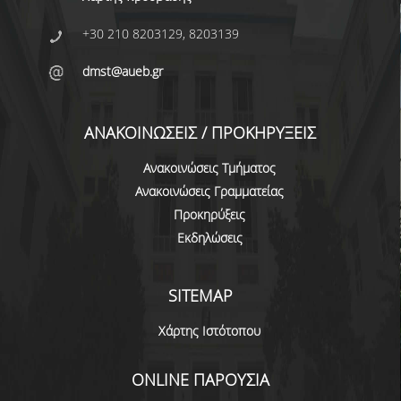
ΔΙΟΙΚΗΤΙΚΟ ΠΡΟΣΩΠΙΚΟ
+30 210 8203129, 8203139
ΜΕΤΑΔΙΔΑΚΤΟΡΙΚΟΙ ΕΡΕΥΝΗΤΕΣ
dmst@aueb.gr
ΜΗΤΡΩΟ ΜΕΛΩΝ ΤΜΗΜΑΤΟΣ
ΑΝΑΚΟΙΝΩΣΕΙΣ / ΠΡΟΚΗΡΥΞΕΙΣ
ΠΡΟΠΤΥΧΙΑΚΕΣ ΣΠΟΥΔΕΣ
Ανακοινώσεις Τμήματος
ΠΡΟΓΡΑΜΜΑ ΣΠΟΥΔΩΝ
Ανακοινώσεις Γραμματείας
ΟΔΗΓΟΣ ΚΑΙ ΚΑΤΕΥΘΥΝΣΕΙΣ ΣΠΟΥΔΩΝ
Προκηρύξεις
Εκδηλώσεις
ΜΑΘΗΜΑΤΑ ΠΡΟΓΡΑΜΜΑΤΟΣ ΣΠΟΥΔΩΝ
ΜΑΘΗΜΑΤΑ ΕΛΕΥΘΕΡΗΣ ΕΠΙΛΟΓΗΣ ΑΠΟ
SITEMAP
ΑΛΛΑ ΤΜΗΜΑΤΑ
Χάρτης Ιστότοπου
ΒΡΑΒΕΙΑ ΕΡΓΑΣΙΩΝ
ΠΡΑΚΤΙΚΗ ΑΣΚΗΣΗ ΚΑΙ ΠΤΥΧΙΑΚΗ ΕΡΓΑΣΙΑ
ONLINE ΠΑΡΟΥΣΙΑ