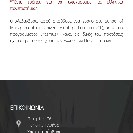
"Πέντε τρόποι για να ενισχύσουμε τα ελληνικά
πανεπιστήμια"
.
NEWSLETTERS
Ο Αλέξανδρος, αφού σπούδασε ένα χρόνο στο School of
TESTIMONIALS
Management του University College London (UCL), μέσω του
προγράμματος Erasmus+, κάνει τις δικές του προτάσεις
ΒΡΑΒΕΙΑ ΕΞΑΙΡΕΤΙΚΗΣ ΕΠΙΔΟΣΗΣ ΣΤΗ
σχετικά με την ενίσχυση των Ελληνικών Πανεπστημίων.
ΔΙΔΑΣΚΑΛΙΑ
ΑΝΘΡΩΠΙΝΟ ΔΥΝΑΜΙΚΟ
ΠΡΟΣΩΠΙΚΟ ΤΟΥ ΤΜΗΜΑΤΟΣ
ΜΕΛΗ ΔΕΠ
ΕΠΙΤΙΜΟΙ ΔΙΔΑΚΤΟΡΕΣ
ΕΠΙΣΚΕΠΤΕΣ ΚΑΘΗΓΗΤΕΣ
ΕΠΙΚΟΙΝΩΝΙΑ
ΜΕΛΗ Ε.ΔΙ.Π.
Πατησίων 76
ΤΚ 104 34 Αθήνα
ΜΕΛΗ Ε.Τ.Ε.Π.
Χάρτης πρόσβασης