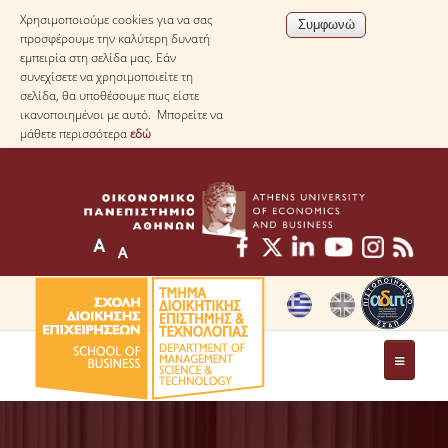
Χρησιμοποιούμε cookies για να σας
προσφέρουμε την καλύτερη δυνατή
εμπειρία στη σελίδα μας. Εάν
συνεχίσετε να χρησιμοποιείτε τη
σελίδα, θα υποθέσουμε πως είστε
ικανοποιημένοι με αυτό. Μπορείτε να
μάθετε περισσότερα
εδώ
ΤΟ ΤΜΗΜΑ
ΜΕ ΜΙΑ ΜΑΤΙΑ