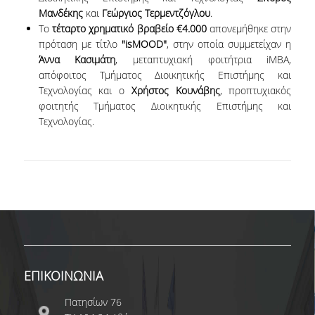
Μανδέκης
και
Γεώργιος Τερμεντζόγλου
.
ΔΙΟΙΚΗΤΙΚΟ ΠΡΟΣΩΠΙΚΟ
Το
τέταρτο χρηματικό βραβείο €4.000
απονεμήθηκε στην
πρόταση με τίτλο
"isMOOD"
, στην οποία συμμετείχαν η
ΜΕΤΑΔΙΔΑΚΤΟΡΙΚΟΙ ΕΡΕΥΝΗΤΕΣ
Άννα Κασιμάτη
, μεταπτυχιακή φοιτήτρια iMBA,
απόφοιτος Τμήματος Διοικητικής Επιστήμης και
ΜΗΤΡΩΟ ΜΕΛΩΝ ΤΜΗΜΑΤΟΣ
Τεχνολογίας και ο
Χρήστος Κουνάβης
, προπτυχιακός
ΠΡΟΠΤΥΧΙΑΚΕΣ ΣΠΟΥΔΕΣ
φοιτητής Τμήματος Διοικητικής Επιστήμης και
Τεχνολογίας.
ΠΡΟΓΡΑΜΜΑ ΣΠΟΥΔΩΝ
ΟΔΗΓΟΣ ΚΑΙ ΚΑΤΕΥΘΥΝΣΕΙΣ ΣΠΟΥΔΩΝ
ΜΑΘΗΜΑΤΑ ΠΡΟΓΡΑΜΜΑΤΟΣ ΣΠΟΥΔΩΝ
ΜΑΘΗΜΑΤΑ ΕΛΕΥΘΕΡΗΣ ΕΠΙΛΟΓΗΣ ΑΠΟ
ΑΛΛΑ ΤΜΗΜΑΤΑ
ΒΡΑΒΕΙΑ ΕΡΓΑΣΙΩΝ
ΕΠΙΚΟΙΝΩΝΙΑ
ΠΡΑΚΤΙΚΗ ΑΣΚΗΣΗ ΚΑΙ ΠΤΥΧΙΑΚΗ ΕΡΓΑΣΙΑ
Πατησίων 76