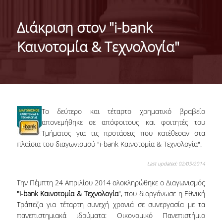
ΤΑΥΤΟΤΗΤΑ ΤΟΥ ΤΜΗΜΑΤΟΣ
Διάκριση στον "i-bank
ΑΠΟΣΤΟΛΗ ΤΟΥ ΤΜΗΜΑΤΟΣ
Καινοτομία & Τεχνολογία"
ΔΙΟΙΚΗΣΗ ΤΟΥ ΤΜΗΜΑΤΟΣ
ΣΥΜΒΟΥΛΕΥΤΙΚΗ ΕΠΙΤΡΟΠΗ
ΔΙΕΘΝΕΙΣ ΔΙΑΚΡΙΣΕΙΣ
Το δεύτερο και τέταρτο χρηματικό βραβείο
TESTIMONIALS ΔΙΑΚΡΙΣΕΩΝ
απονεμήθηκε σε απόφοιτους και φοιτητές του
Τμήματος για τις προτάσεις που κατέθεσαν στα
ΕΠΑΓΓΕΛΜΑΤΙΚΕΣ ΠΡΟΟΠΤΙΚΕΣ
πλαίσια του διαγωνισμού "i-bank Καινοτομία & Τεχνολογία"
.
ΓΙΑ ΜΑΘΗΤΕΣ ΛΥΚΕΙΟΥ
Last updated: 02/05/2014
ΠΡΟΓΡΑΜΜΑ ΥΠΟΤΡΟΦΙΩΝ
Την Πέμπτη 24 Απριλίου 2014 ολοκληρώθηκε ο Διαγωνισμός
"i-bank Καινοτομία & Τεχνολογία
", που διοργάνωσε η Εθνική
ΚΡΙΤΗΡΙΑ ΚΑΙ ΔΙΑΔΙΚΑΣΙΑ ΕΠΙΛΟΓΗΣ
Τράπεζα για τέταρτη συνεχή χρονιά σε συνεργασία με τα
πανεπιστημιακά ιδρύματα: Οικονομικό Πανεπιστήμιο
ΕΡΓΑΣΤΗΡΙΑΚΗ ΥΠΟΔΟΜΗ