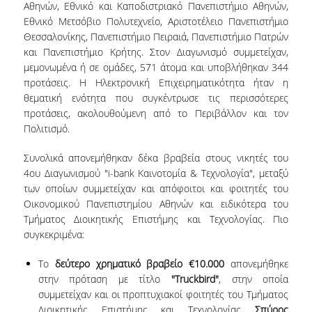
Αθηνών, Εθνικό και Καποδιστριακό Πανεπιστήμιο Αθηνών,
Εθνικό Μετσόβιο Πολυτεχνείο, Αριστοτέλειο Πανεπιστήμιο
NEWSLETTERS
Θεσσαλονίκης, Πανεπιστήμιο Πειραιά, Πανεπιστήμιο Πατρών
και Πανεπιστήμιο Κρήτης. Στον Διαγωνισμό συμμετείχαν,
TESTIMONIALS
μεμονωμένα ή σε ομάδες, 571 άτομα και υποβλήθηκαν 344
προτάσεις. Η Ηλεκτρονική Επιχειρηματικότητα ήταν η
ΒΡΑΒΕΙΑ ΕΞΑΙΡΕΤΙΚΗΣ ΕΠΙΔΟΣΗΣ ΣΤΗ
θεματική ενότητα που συγκέντρωσε τις περισσότερες
ΔΙΔΑΣΚΑΛΙΑ
προτάσεις, ακολουθούμενη από το Περιβάλλον και τον
ΑΝΘΡΩΠΙΝΟ ΔΥΝΑΜΙΚΟ
Πολιτισμό.
Συνολικά απονεμήθηκαν δέκα βραβεία στους νικητές του
ΠΡΟΣΩΠΙΚΟ ΤΟΥ ΤΜΗΜΑΤΟΣ
4ου Διαγωνισμού "i-bank Καινοτομία & Τεχνολογία", μεταξύ
ΜΕΛΗ ΔΕΠ
των οποίων συμμετείχαν και απόφοιτοι και φοιτητές του
Οικονομικού Πανεπιστημίου Αθηνών και ειδικότερα του
ΕΠΙΤΙΜΟΙ ΔΙΔΑΚΤΟΡΕΣ
Τμήματος Διοικητικής Επιστήμης και Τεχνολογίας. Πιο
συγκεκριμένα:
ΕΠΙΣΚΕΠΤΕΣ ΚΑΘΗΓΗΤΕΣ
Το
δεύτερο χρηματικό βραβείο €10.000
απονεμήθηκε
ΜΕΛΗ Ε.ΔΙ.Π.
στην πρόταση με τίτλο
"Truckbird"
, στην οποία
συμμετείχαν και οι προπτυχιακοί φοιτητές του Τμήματος
ΜΕΛΗ Ε.Τ.Ε.Π.
Διοικητικής Επιστήμης και Τεχνολογίας
Σπύρος