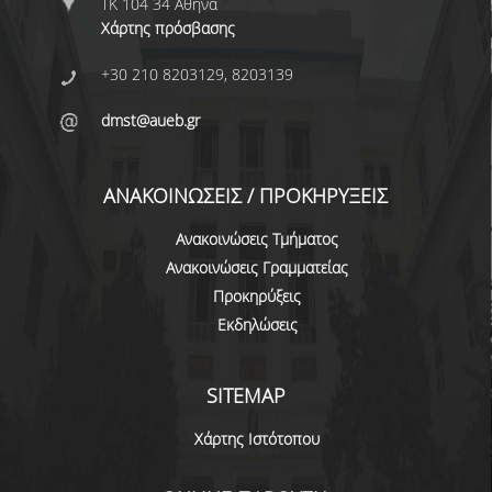
ΤΚ 104 34 Αθήνα
ΕΥΚΑΙΡΙΕΣ ΓΙΑ ΠΡΑΚΤΙΚΗ ΑΣΚΗΣΗ
Χάρτης πρόσβασης
TESTIMONIALS ΠΡΑΚΤΙΚΗΣ ΑΣΚΗΣΗΣ
+30 210 8203129, 8203139
ΔΙΔΑΣΚΑΛΙΑ ΚΑΙ ΕΞΕΤΑΣΕΙΣ
dmst@aueb.gr
ΔΙΑΧΕΙΡΙΣΗ ΠΑΡΑΠΟΝΩΝ ΦΟΙΤΗΤΩΝ
TUTORS ΦΟΙΤΗΤΩΝ
ΑΝΑΚΟΙΝΩΣΕΙΣ / ΠΡΟΚΗΡΥΞΕΙΣ
ΜΕΤΑΠΤΥΧΙΑΚΕΣ ΣΠΟΥΔΕΣ
Ανακοινώσεις Τμήματος
Ανακοινώσεις Γραμματείας
ΠΡΟΓΡΑΜΜΑΤΑ ΜΕΤΑΠΤΥΧΙΑΚΩΝ ΣΠΟΥΔΩΝ
Προκηρύξεις
Εκδηλώσεις
ΔΙΔΑΚΤΟΡΙΚΟ ΠΡΟΓΡΑΜΜΑ
ΔΙΔΑΚΤΟΡΕΣ ΤΟΥ ΤΜΗΜΑΤΟΣ
SITEMAP
ΥΠΟΨΗΦΙΟΙ ΔΙΔΑΚΤΟΡΕΣ
Χάρτης Ιστότοπου
ΕΡΕΥΝΗΤΙΚΑ ΣΕΜΙΝΑΡΙΑ