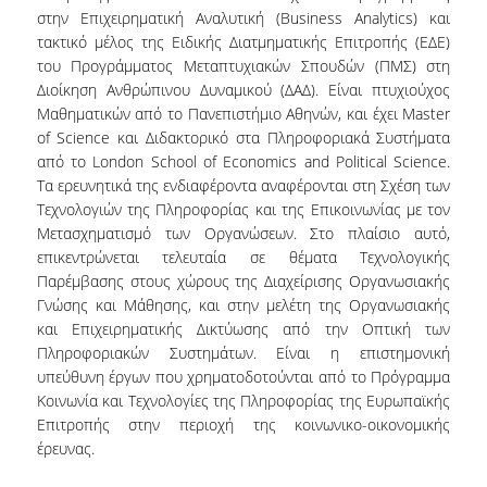
στην Επιχειρηματική Αναλυτική (Business Analytics) και
τακτικό μέλος της Ειδικής Διατμηματικής Επιτροπής (ΕΔΕ)
NEWSLETTERS
του Προγράμματος Μεταπτυχιακών Σπουδών (ΠΜΣ) στη
TESTIMONIALS
Διοίκηση Ανθρώπινου Δυναμικού (ΔΑΔ). Είναι πτυχιούχος
Μαθηματικών από το Πανεπιστήμιο Αθηνών, και έχει Master
ΒΡΑΒΕΙΑ ΕΞΑΙΡΕΤΙΚΗΣ ΕΠΙΔΟΣΗΣ ΣΤΗ
of Science και Διδακτορικό στα Πληροφοριακά Συστήματα
ΔΙΔΑΣΚΑΛΙΑ
από το London School of Economics and Political Science.
Τα ερευνητικά της ενδιαφέροντα αναφέρονται στη Σχέση των
ΑΝΘΡΩΠΙΝΟ ΔΥΝΑΜΙΚΟ
Τεχνολογιών της Πληροφορίας και της Επικοινωνίας με τον
Μετασχηματισμό των Οργανώσεων. Στο πλαίσιο αυτό,
ΠΡΟΣΩΠΙΚΟ ΤΟΥ ΤΜΗΜΑΤΟΣ
επικεντρώνεται τελευταία σε θέματα Τεχνολογικής
Παρέμβασης στους χώρους της Διαχείρισης Οργανωσιακής
ΜΕΛΗ ΔΕΠ
Γνώσης και Μάθησης, και στην μελέτη της Οργανωσιακής
και Επιχειρηματικής Δικτύωσης από την Οπτική των
ΕΠΙΤΙΜΟΙ ΔΙΔΑΚΤΟΡΕΣ
Πληροφοριακών Συστημάτων. Είναι η επιστημονική
υπεύθυνη έργων που χρηματοδοτούνται από το Πρόγραμμα
ΕΠΙΣΚΕΠΤΕΣ ΚΑΘΗΓΗΤΕΣ
Κοινωνία και Τεχνολογίες της Πληροφορίας της Ευρωπαϊκής
Επιτροπής στην περιοχή της κοινωνικο-οικονομικής
ΜΕΛΗ Ε.ΔΙ.Π.
έρευνας.
ΜΕΛΗ Ε.Τ.Ε.Π.