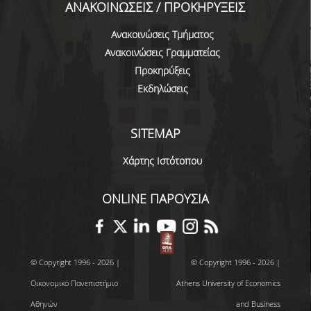
ΑΝΑΚΟΙΝΩΣΕΙΣ / ΠΡΟΚΗΡΥΞΕΙΣ
ΠΡΟΓΡΑΜΜΑ ERASMUS+
Ανακοινώσεις Τμήματος
ΜΑΘΗΜΑΤΑ ΠΟΥ ΠΡΟΣΦΕΡΕΙ ΤΟ
Ανακοινώσεις Γραμματείας
ΤΜΗΜΑ
Προκηρύξεις
Εκδηλώσεις
ΣΥΝΕΡΓΑΖΟΜΕΝΑ ΠΑΝΕΠΙΣΤΗΜΙΑ
ΑΝΑΚΟΙΝΩΣΕΙΣ ΠΡΟΓΡΑΜΜΑΤΟΣ
SITEMAP
ΕΓΓΡΑΦΑ - ΧΡΗΣΙΜΟΙ ΣΥΝΔΕΣΜΟΙ
Χάρτης Ιστότοπου
FAQS
ONLINE ΠΑΡΟΥΣΙΑ
ΔΙΑΣΦΑΛΙΣΗ ΠΟΙΟΤΗΤΑΣ
ΠΟΛΙΤΙΚΗ ΔΙΑΣΦΑΛΙΣΗΣ ΠΟΙΟΤΗΤΑΣ
© Copyright 1996 - 2026 |
© Copyright 1996 - 2026 |
ΔΕΔΟΜΕΝΑ ΠΟΙΟΤΗΤΑΣ
Οικονομικό Πανεπιστήμιο
Athens University of Economics
ΠΙΣΤΟΠΟΙΗΣΗ
Αθηνών
and Business