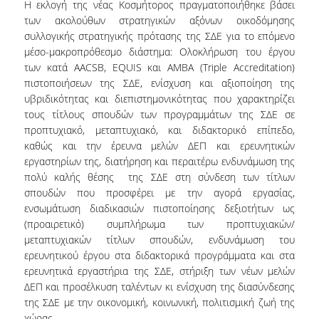
Η εκλογή της νέας Κοσμήτορος πραγματοποιήθηκε βάσει
ΔΙΟΙΚΗΤΙΚΟ ΠΡΟΣΩΠΙΚΟ
των ακολούθων στρατηγικών αξόνων οικοδόμησης
συλλογικής στρατηγικής πρότασης της ΣΔΕ για το επόμενο
ΜΕΤΑΔΙΔΑΚΤΟΡΙΚΟΙ ΕΡΕΥΝΗΤΕΣ
μέσο-μακροπρόθεσμο διάστημα: Ολοκλήρωση του έργου
των κατά AACSB, EQUIS και ΑΜΒΑ (Triple Accreditation)
ΜΗΤΡΩΟ ΜΕΛΩΝ ΤΜΗΜΑΤΟΣ
πιστοποιήσεων της ΣΔΕ, ενίσχυση και αξιοποίηση της
υβριδικότητας και διεπιστημονικότητας που χαρακτηρίζει
ΠΡΟΠΤΥΧΙΑΚΕΣ ΣΠΟΥΔΕΣ
τους τίτλους σπουδών των προγραμμάτων της ΣΔΕ σε
προπτυχιακό, μεταπτυχιακό, και διδακτορικό επίπεδο,
ΠΡΟΓΡΑΜΜΑ ΣΠΟΥΔΩΝ
καθώς και την έρευνα μελών ΔΕΠ και ερευνητικών
εργαστηρίων της, διατήρηση και περαιτέρω ενδυνάμωση της
ΟΔΗΓΟΣ ΚΑΙ ΚΑΤΕΥΘΥΝΣΕΙΣ ΣΠΟΥΔΩΝ
πολύ καλής θέσης της ΣΔΕ στη σύνδεση των τίτλων
σπουδών που προσφέρει με την αγορά εργασίας,
ΜΑΘΗΜΑΤΑ ΠΡΟΓΡΑΜΜΑΤΟΣ ΣΠΟΥΔΩΝ
ενσωμάτωση διαδικασιών πιστοποίησης δεξιοτήτων ως
(προαιρετικό) συμπλήρωμα των προπτυχιακών/
ΜΑΘΗΜΑΤΑ ΕΛΕΥΘΕΡΗΣ ΕΠΙΛΟΓΗΣ ΑΠΟ
ΑΛΛΑ ΤΜΗΜΑΤΑ
μεταπτυχιακών τίτλων σπουδών, ενδυνάμωση του
ερευνητικού έργου στα διδακτορικά προγράμματα και στα
ΒΡΑΒΕΙΑ ΕΡΓΑΣΙΩΝ
ερευνητικά εργαστήρια της ΣΔΕ, στήριξη των νέων μελών
ΔΕΠ και προσέλκυση ταλέντων κι ενίσχυση της διασύνδεσης
ΠΡΑΚΤΙΚΗ ΑΣΚΗΣΗ ΚΑΙ ΠΤΥΧΙΑΚΗ ΕΡΓΑΣΙΑ
της ΣΔΕ με την οικονομική, κοινωνική, πολιτισμική ζωή της
χώρας.