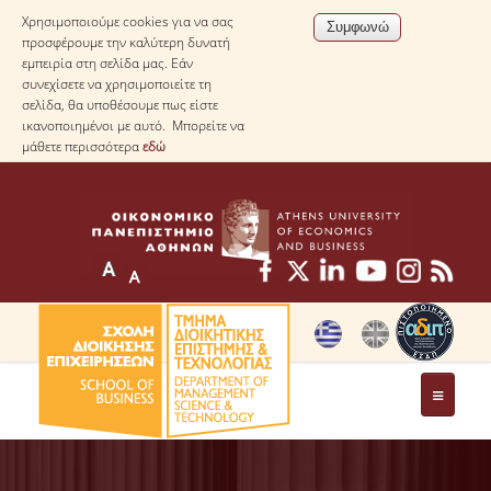
Χρησιμοποιούμε cookies για να σας
προσφέρουμε την καλύτερη δυνατή
εμπειρία στη σελίδα μας. Εάν
συνεχίσετε να χρησιμοποιείτε τη
σελίδα, θα υποθέσουμε πως είστε
ικανοποιημένοι με αυτό. Μπορείτε να
μάθετε περισσότερα
εδώ
ΤΟ ΤΜΗΜΑ
ΜΕ ΜΙΑ ΜΑΤΙΑ