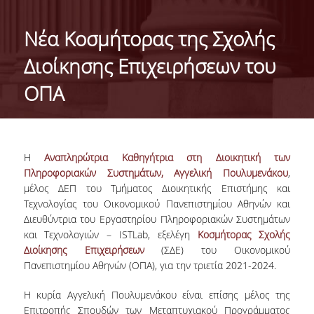
ΤΑΥΤΟΤΗΤΑ ΤΟΥ ΤΜΗΜΑΤΟΣ
Νέα Κοσμήτορας της Σχολής
ΑΠΟΣΤΟΛΗ ΤΟΥ ΤΜΗΜΑΤΟΣ
Διοίκησης Επιχειρήσεων του
ΔΙΟΙΚΗΣΗ ΤΟΥ ΤΜΗΜΑΤΟΣ
ΟΠΑ
ΣΥΜΒΟΥΛΕΥΤΙΚΗ ΕΠΙΤΡΟΠΗ
ΔΙΕΘΝΕΙΣ ΔΙΑΚΡΙΣΕΙΣ
H
Αναπληρώτρια Καθηγήτρια στη Διοικητική των
TESTIMONIALS ΔΙΑΚΡΙΣΕΩΝ
Πληροφοριακών Συστημάτων, Αγγελική Πουλυμενάκου
,
μέλος ΔΕΠ του Τμήματος Διοικητικής Επιστήμης και
ΕΠΑΓΓΕΛΜΑΤΙΚΕΣ ΠΡΟΟΠΤΙΚΕΣ
Τεχνολογίας του Οικονομικού Πανεπιστημίου Αθηνών και
Διευθύντρια του Εργαστηρίου Πληροφοριακών Συστημάτων
ΓΙΑ ΜΑΘΗΤΕΣ ΛΥΚΕΙΟΥ
και Τεχνολογιών – ISTLab, εξελέγη
Κοσμήτορας Σχολής
Διοίκησης Επιχειρήσεων
(ΣΔΕ) του Οικονομικού
ΠΡΟΓΡΑΜΜΑ ΥΠΟΤΡΟΦΙΩΝ
Πανεπιστημίου Αθηνών (ΟΠΑ), για την τριετία 2021-2024.
ΚΡΙΤΗΡΙΑ ΚΑΙ ΔΙΑΔΙΚΑΣΙΑ ΕΠΙΛΟΓΗΣ
Η κυρία Αγγελική Πουλυμενάκου είναι επίσης μέλος της
Επιτροπής Σπουδών των Μεταπτυχιακού Προγράμματος
ΕΡΓΑΣΤΗΡΙΑΚΗ ΥΠΟΔΟΜΗ