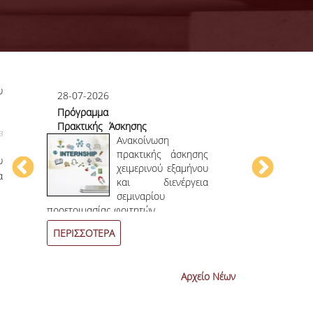
υ
28-07-2026
23-07-2026
Πρόγραμμα
Πρώτο το 
Πρακτικής Άσκησης
στο
3
ου
Χειμερινού
Ανακοίνωση
Επιστημονικ
ου
Εξαμήνου 2026-
πρακτικής άσκησης
υ
ην
2027
χειμερινού εξαμήνου
α
ων
και διενέργεια
ων
σεμιναρίου
4
ο
επιστημονι
προετοιμασίας φοιτητών.
συνεχόμενη χρο
ΠΕΡΙΣΣΟΤΕΡΑ
ΠΕΡΙΣΣΟΤΕΡ
Αρχείο Νέων