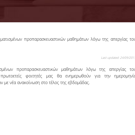
ματισμένων προπαρασκευαστικών μαθημάτων λόγω της απεργίας το
18-06-2026
Προκήρυξη
Εκπόνησης
Last updated: 24/09/201
Διδακτορικών
Η Συνέλευση τ
Διατριβών
Τμήματος ΔΕΤ τ
ισμένων προπαρασκευαστικών μαθημάτων λόγω της απεργίας το
ΟΠΑ, αποφάσισε τ
 πρωτοετείς φοιτητές μας θα ενημερωθούν για την ημερομηνί
προκήρυξη νέ
 με νέα ανακοίνωση στο τέλος της εβδομάδας.
θέσεων υποψηφί
διδακτόρων.
ΠΕΡΙΣΣΟΤΕΡΑ