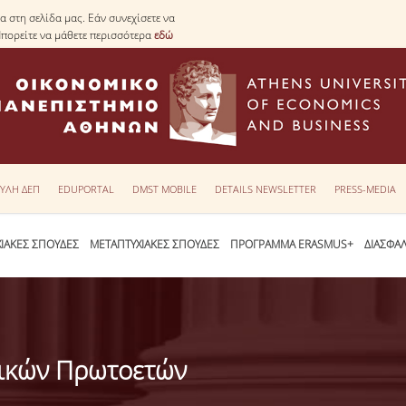
 στη σελίδα μας. Εάν συνεχίσετε να
Μπορείτε να μάθετε περισσότερα
εδώ
ΥΛΗ ΔΕΠ
EDUPORTAL
DMST MOBILE
DETAILS NEWSLETTER
PRESS-MEDIA
ΙΑΚΕΣ ΣΠΟΥΔΕΣ
ΜΕΤΑΠΤΥΧΙΑΚΕΣ ΣΠΟΥΔΕΣ
ΠΡΟΓΡΑΜΜΑ ERASMUS+
ΔΙΑΣΦΑ
ικών Πρωτοετών