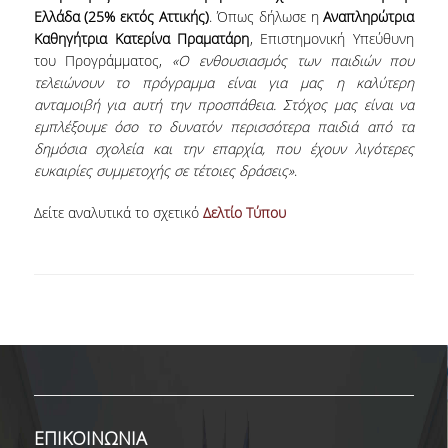
Ελλάδα (25% εκτός Αττικής)
. Όπως δήλωσε η
Αναπληρώτρια
Καθηγήτρια Κατερίνα Πραματάρη
, Eπιστημονική Υπεύθυνη
NEWSLETTERS
του Προγράμματος,
«Ο ενθουσιασμός των παιδιών που
TESTIMONIALS
τελειώνουν το πρόγραμμα είναι για μας η καλύτερη
ανταμοιβή για αυτή την προσπάθεια. Στόχος μας είναι να
ΒΡΑΒΕΙΑ ΕΞΑΙΡΕΤΙΚΗΣ ΕΠΙΔΟΣΗΣ ΣΤΗ
εμπλέξουμε όσο το δυνατόν περισσότερα παιδιά από τα
ΔΙΔΑΣΚΑΛΙΑ
δημόσια σχολεία και την επαρχία, που έχουν λιγότερες
ευκαιρίες συμμετοχής σε τέτοιες δράσεις»
.
ΑΝΘΡΩΠΙΝΟ ΔΥΝΑΜΙΚΟ
Δείτε αναλυτικά το σχετικό
Δελτίο Τύπου
ΠΡΟΣΩΠΙΚΟ ΤΟΥ ΤΜΗΜΑΤΟΣ
ΜΕΛΗ ΔΕΠ
ΕΠΙΤΙΜΟΙ ΔΙΔΑΚΤΟΡΕΣ
ΕΠΙΣΚΕΠΤΕΣ ΚΑΘΗΓΗΤΕΣ
ΜΕΛΗ Ε.ΔΙ.Π.
ΜΕΛΗ Ε.Τ.Ε.Π.
ΕΠΙΚΟΙΝΩΝΙΑ