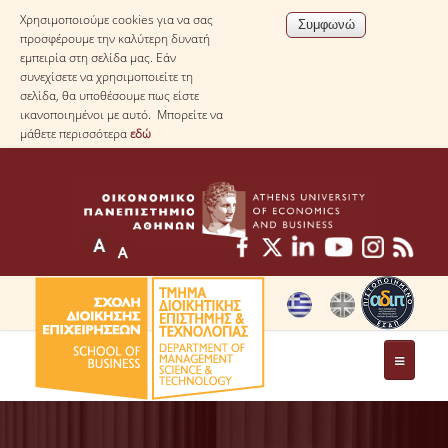
Χρησιμοποιούμε cookies για να σας
προσφέρουμε την καλύτερη δυνατή
εμπειρία στη σελίδα μας. Εάν
συνεχίσετε να χρησιμοποιείτε τη
σελίδα, θα υποθέσουμε πως είστε
ικανοποιημένοι με αυτό. Μπορείτε να
μάθετε περισσότερα
εδώ
ΤΟ ΤΜΗΜΑ
ΜΕ ΜΙΑ ΜΑΤΙΑ