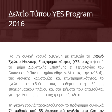
ΤΑΥΤΟΤΗΤΑ ΤΟΥ ΤΜΗΜΑΤΟΣ
Δελτίο Τύπου YES Program
ΑΠΟΣΤΟΛΗ ΤΟΥ ΤΜΗΜΑΤΟΣ
2016
ΔΙΟΙΚΗΣΗ ΤΟΥ ΤΜΗΜΑΤΟΣ
ΣΥΜΒΟΥΛΕΥΤΙΚΗ ΕΠΙΤΡΟΠΗ
ΔΙΕΘΝΕΙΣ ΔΙΑΚΡΙΣΕΙΣ
Για 7η συνεχή χρονιά διεξήχθη με επιτυχία το
Θερινό
TESTIMONIALS ΔΙΑΚΡΙΣΕΩΝ
Σχολείο Νεανικής Επιχειρηματικότητας (YES program)
από
το Τμήμα Διοικητικής Επιστήμης & Τεχνολογίας του
ΕΠΑΓΓΕΛΜΑΤΙΚΕΣ ΠΡΟΟΠΤΙΚΕΣ
Οικονομικού Πανεπιστημίου Αθηνών. Με στόχο την ανάδειξη
της νεανικής καινοτομίας και επιχειρηματικότητας, το
ΓΙΑ ΜΑΘΗΤΕΣ ΛΥΚΕΙΟΥ
σχολείο εκπαιδεύει τους μαθητές στη δόμηση
επιχειρηματικού πλάνου και στα βήματα που απαιτούνται
ΠΡΟΓΡΑΜΜΑ ΥΠΟΤΡΟΦΙΩΝ
για την υλοποίηση μιας επιχειρηματικής ιδέας.
ΚΡΙΤΗΡΙΑ ΚΑΙ ΔΙΑΔΙΚΑΣΙΑ ΕΠΙΛΟΓΗΣ
Τη φετινή χρονιά παρακολούθησαν το πρόγραμμα συνολικά
74 μαθητές από 55 διαφορετικά σχολεία από όλη την
ΕΡΓΑΣΤΗΡΙΑΚΗ ΥΠΟΔΟΜΗ