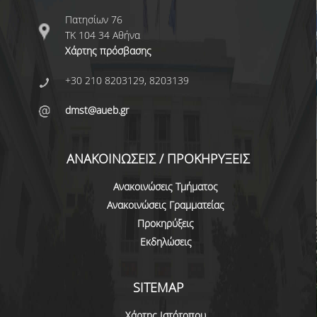
ΔΙΟΙΚΗΤΙΚΟ ΠΡΟΣΩΠΙΚΟ
Πατησίων 76
ΤΚ 104 34 Αθήνα
ΜΕΤΑΔΙΔΑΚΤΟΡΙΚΟΙ ΕΡΕΥΝΗΤΕΣ
Χάρτης πρόσβασης
ΜΗΤΡΩΟ ΜΕΛΩΝ ΤΜΗΜΑΤΟΣ
+30 210 8203129, 8203139
ΠΡΟΠΤΥΧΙΑΚΕΣ ΣΠΟΥΔΕΣ
dmst@aueb.gr
ΠΡΟΓΡΑΜΜΑ ΣΠΟΥΔΩΝ
ΑΝΑΚΟΙΝΩΣΕΙΣ / ΠΡΟΚΗΡΥΞΕΙΣ
ΟΔΗΓΟΣ ΚΑΙ ΚΑΤΕΥΘΥΝΣΕΙΣ ΣΠΟΥΔΩΝ
Ανακοινώσεις Τμήματος
ΜΑΘΗΜΑΤΑ ΠΡΟΓΡΑΜΜΑΤΟΣ ΣΠΟΥΔΩΝ
Ανακοινώσεις Γραμματείας
ΜΑΘΗΜΑΤΑ ΕΛΕΥΘΕΡΗΣ ΕΠΙΛΟΓΗΣ ΑΠΟ
Προκηρύξεις
ΑΛΛΑ ΤΜΗΜΑΤΑ
Εκδηλώσεις
ΒΡΑΒΕΙΑ ΕΡΓΑΣΙΩΝ
SITEMAP
ΠΡΑΚΤΙΚΗ ΑΣΚΗΣΗ ΚΑΙ ΠΤΥΧΙΑΚΗ ΕΡΓΑΣΙΑ
Χάρτης Ιστότοπου