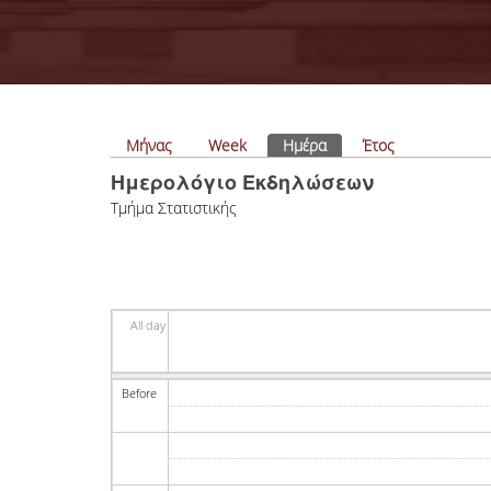
Πρωτεύουσες καρτέλες
Μήνας
Week
Ημέρα
(ενεργή καρτέλα)
Έτος
Ημερολόγιο Εκδηλώσεων
Tμήμα Στατιστικής
All day
Before