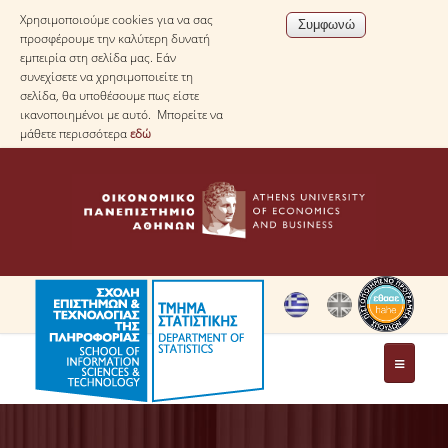
Χρησιμοποιούμε cookies για να σας
προσφέρουμε την καλύτερη δυνατή
εμπειρία στη σελίδα μας. Εάν
συνεχίσετε να χρησιμοποιείτε τη
σελίδα, θα υποθέσουμε πως είστε
ικανοποιημένοι με αυτό. Μπορείτε να
μάθετε περισσότερα
εδώ
ΤΟ ΤΜΗΜΑ
ΜΕ ΜΙΑ ΜΑΤΙΑ