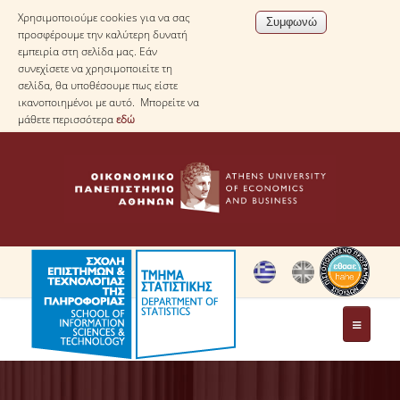
Χρησιμοποιούμε cookies για να σας
προσφέρουμε την καλύτερη δυνατή
εμπειρία στη σελίδα μας. Εάν
συνεχίσετε να χρησιμοποιείτε τη
σελίδα, θα υποθέσουμε πως είστε
ικανοποιημένοι με αυτό. Μπορείτε να
μάθετε περισσότερα
εδώ
ΤΟ ΤΜΗΜΑ
ΜΕ ΜΙΑ ΜΑΤΙΑ