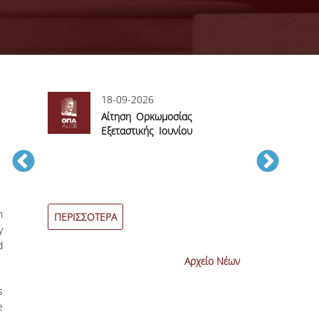
18-09-2026
06
sory
Αίτηση Ορκωμοσίας
Αί
Εξεταστικής Ιουνίου
βα
2026
εξεταστικών π
Ιουνίου 2026
h
ΠΕΡΙΣΣΟΤΕΡΑ
ΠΕΡΙΣΣΟΤΕΡ
y
d
Αρχείο Νέων
s
e