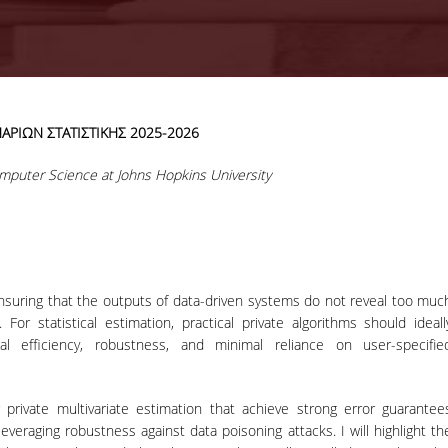
"
ΑΡΙΩΝ ΣΤΑΤΙΣΤΙΚΗΣ 2025-2026
28-07-2026
KPMG Advi
omputer Science at Johns Hopkins University
Graduate
Recruitment
Program 2026
 ensuring that the outputs of data-driven systems do not reveal too muc
ΠΕΡΙΣΣΟΤΕΡΑ
 For statistical estimation, practical private algorithms should ideall
l efficiency, robustness, and minimal reliance on user-specifie
or private multivariate estimation that achieve strong error guarantee
everaging robustness against data poisoning attacks. I will highlight th