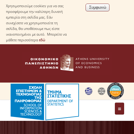
Χρησιμοποιούμε cookies για να σας
προσφέρουμε την καλύτερη δυνατή
εμπειρία στη σελίδα μας. Εάν
συνεχίσετε να χρησιμοποιείτε τη
σελίδα, θα υποθέσουμε πως είστε
ικανοποιημένοι με αυτό. Μπορείτε να
μάθετε περισσότερα
εδώ
ΤΟ ΤΜΗΜΑ
ΜΕ ΜΙΑ ΜΑΤΙΑ