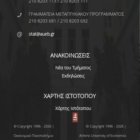
210 8203 113 / 210 8203 111
ΩΡΕΣ ΓΡΑΦΕΙΟΥ
ΓΡΑΜΜΑΤΕΙΑ ΜΕΤΑΠΤΥΧΙΑΚΟΥ ΠΡΟΓΡΑΜΜΑΤΟΣ
210 8203 681 / 210 8203 692
ΠΡΟΠΤΥΧΙΑΚΕΣ ΣΠΟΥΔΕΣ
stat@aueb.gr
ΠΡΟΓΡΑΜΜΑ ΣΠΟΥΔΩΝ
ΟΔΗΓΟΣ ΣΠΟΥΔΩΝ
ΑΝΑΚΟΙΝΩΣΕΙΣ
ΟΔΗΓΟΣ ΣΠΟΥΔΩΝ 2025-26
Νέα του Τμήματος
Εκδηλώσεις
ΠΑΛΑΙΟΤΕΡΟΙ ΟΔΗΓΟΙ ΣΠΟΥΔΩΝ
ΧΑΡΤΗΣ ΙΣΤΟΤΟΠΟΥ
ΜΑΘΗΜΑΤΑ
Χάρτης Ιστότοπου
ΜΑΘΗΜΑΤΑ ΠΡΟΓΡΑΜΜΑΤΟΣ
ΣΠΟΥΔΩΝ
© Copyright 1996 - 2026 |
© Copyright 1996 - 2026 |
ΜΑΘΗΜΑΤΑ ΕΛΕΥΘΕΡΗΣ
Οικονομικό Πανεπιστήμιο
Athens University of Economics
ΕΠΙΛΟΓΗΣ ΑΠΟ ΑΛΛΑ ΤΜΗΜΑΤΑ