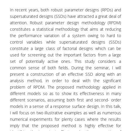
ΕΡΓΑΣΤΗΡΙΟ ΣΤΑΤΙΣΤΙΚΗΣ ΜΕΘΟΔΟΛΟΓΙΑΣ
In recent years, both robust parameter designs (RPDs) and
supersaturated designs (SSDs) have attracted a great deal of
ΕΡΓΑΣΤΗΡΙΟ ΥΠΟΛΟΓΙΣΤΙΚΗΣ ΚΑΙ
attention. Robust parameter design methodology (RPDM)
ΜΠΕΫΖΙΑΝΗΣ ΣΤΑΤΙΣΤΙΚΗΣ
constitutes a statistical methodology that aims at reducing
the performance variation of a system owing to hard to
ΕΡΓΑΣΤΗΡΙΟ ΣΤΟΧΑΣΤΙΚΗΣ
control variables while supersaturated designs (SSDs)
ΜΟΝΤΕΛΟΠΟΙΗΣΗΣ ΚΑΙ ΕΦΑΡΜΟΓΩΝ
constitute a large class of factorial designs which can be
ΥΠΗΡΕΣΙΑ ΣΥΜΒΟΥΛΟΥ ΨΥΧΙΚΗΣ ΥΓΕΙΑΣ
used for screening out the important factors from a large
set of potentially active ones. This study considers a
CALENDARS
common sense of both fields. During the seminar, I will
present a construction of an effective SSD along with an
EVENT CALENDAR
analysis method, in order to deal with the significant
problem of RPDM. The proposed methodology applied in
CALENDAR ΕΡΓΑΣΤΗΡΙΟΥ ΑΝΤΩΝΙΑΔΟΥ
different models so as to show its effectiveness in many
different scenarios, assuming both first and second- order
SOCIAL MEDIA
models in a sense of a response surface design. In this talk,
I will focus on two illustrative examples as well as numerous
ΣΧΟΛΗ ΕΠΙΣΤΗΜΩΝ ΚΑΙ ΤΕΧΝΟΛΟΓΙΑΣ ΤΗΣ
numerical experiments for plenty cases where the results
ΠΛΗΡΟΦΟΡΙΑΣ
imply that the proposed method is highly effective for