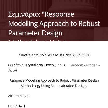
ΙΣΤΟΡΙΚΟ
Σεμινάριο: "Response
ΔΙΟΙΚΗΣΗ ΤΟΥ ΤΜΗΜΑΤΟΣ
Modelling Approach to Robust
ΣΥΝΕΛΕΥΣΗ ΤΜΗΜΑΤΟΣ
Parameter Design
ΔΙΑΚΡΙΣΕΙΣ ΤΟΥ ΤΜΗΜΑΤΟΣ
Methodology Using
ΔΙΕΘΝΕΙΣ KΑΤΑΤΑΞΕΙΣ
Supersaturated Designs"
ΚΥΚΛΟΣ ΣΕΜΙΝΑΡΙΩΝ ΣΤΑΤΙΣΤΙΚΗΣ 2023-2024
QSRANKINGS 2022
Ομιλήτρια:
Krystallenia Drosou,
Ph.D - Teaching Lecturer –
ACADEMIC REPUTATION QS2022
NTUA
ΔΡΑΣΕΙΣ
Response Modelling Approach to Robust Parameter Design
Methodology Using Supersaturated Designs
ΕΡΓΑΣΤΗΡΙΑ
ΑΙΘΟΥΣΑ T202
ΕΡΓΑΣΤΗΡΙΟ ΕΦΑΡΜΟΣΜΕΝΗΣ ΣΤΑΤΙΣΤΙΚΗΣ,
ΠΙΘΑΝΟΤΗΤΩΝ ΚΑΙ ΑΝΑΛΥΣΗΣ ΔΕΔΟΜΕΝΩΝ
ΠΕΡΙΛΗΨΗ