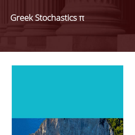
ΙΣΤΟΡΙΚΟ
Greek Stochastics π
ΔΙΟΙΚΗΣΗ ΤΟΥ ΤΜΗΜΑΤΟΣ
ΣΥΝΕΛΕΥΣΗ ΤΜΗΜΑΤΟΣ
ΔΙΑΚΡΙΣΕΙΣ ΤΟΥ ΤΜΗΜΑΤΟΣ
ΔΙΕΘΝΕΙΣ KΑΤΑΤΑΞΕΙΣ
QSRANKINGS 2022
ACADEMIC REPUTATION QS2022
ΔΡΑΣΕΙΣ
ΕΡΓΑΣΤΗΡΙΑ
ΕΡΓΑΣΤΗΡΙΟ ΕΦΑΡΜΟΣΜΕΝΗΣ ΣΤΑΤΙΣΤΙΚΗΣ,
ΠΙΘΑΝΟΤΗΤΩΝ ΚΑΙ ΑΝΑΛΥΣΗΣ ΔΕΔΟΜΕΝΩΝ