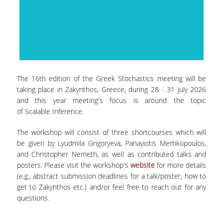
ΑΝΘΡΩΠΙΝΟ ΔΥΝΑΜΙΚΟ
ΜΕΛΗ ΔΕΠ
ΕΡΓΑΣΤΗΡΙΑΚΟ ΔΙΔΑΚΤΙΚΟ ΠΡΟΣΩΠΙΚΟ
(Ε.ΔΙ.Π.)
ΕΙΔΙΚΟ ΤΕΧΝΙΚΟ ΕΡΓΑΣΤΗΡΙΑΚΟ ΠΡΟΣΩΠΙΚΟ
The 16th edition of the Greek Stochastics meeting will be
(Ε.Τ.Ε.Π)
taking place in Zakynthos, Greece, during 28 - 31 July 2026
and this year meeting's focus is around the topic
ΔΙΟΙΚΗΤΙΚΟ ΠΡΟΣΩΠΙΚΟ
of Scalable Inference.
ΜΕΤΑΔΙΔΑΚΤΟΡΕΣ
The workshop will consist of three shortcourses which will
be given by Lyudmila Grigoryeva, Panayiotis Mertikopoulos,
ΕΠΙΤΙΜΟΙ ΔΙΔΑΚΤΟΡΕΣ
and Christopher Nemeth, as well as contributed talks and
posters. Please visit the workshop's
website
for more details
ΜΗΤΡΩΑ ΤΜΗΜΑΤΟΣ
(e.g., abstract submission deadlines for a talk/poster, how to
ΑΠΟΧΩΡΗΣΑΝΤΕΣ ΚΑΘΗΓΗΤΕΣ
get to Zakynthos etc.) and/or feel free to reach out for any
questions.
ΠΡΟΚΗΡΥΞΕΙΣ ΑΠΟΚΤΗΣΗΣ ΑΚΑΔΗΜΑΪΚΗΣ
ΕΜΠΕΙΡΙΑΣ