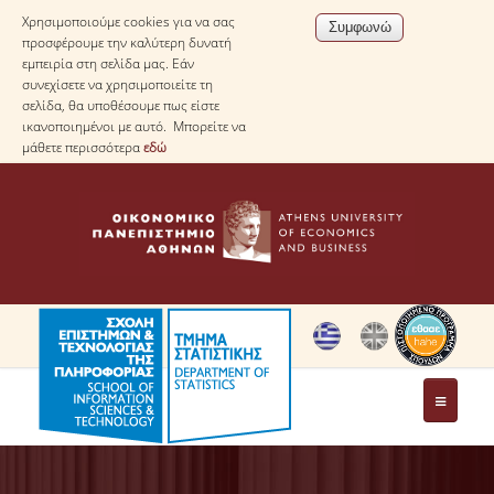
Χρησιμοποιούμε cookies για να σας
προσφέρουμε την καλύτερη δυνατή
εμπειρία στη σελίδα μας. Εάν
συνεχίσετε να χρησιμοποιείτε τη
σελίδα, θα υποθέσουμε πως είστε
ικανοποιημένοι με αυτό. Μπορείτε να
μάθετε περισσότερα
εδώ
ΤΟ ΤΜΗΜΑ
ΜΕ ΜΙΑ ΜΑΤΙΑ