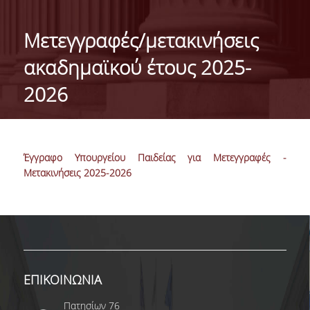
ΙΣΤΟΡΙΚΟ
Μετεγγραφές/μετακινήσεις
ΔΙΟΙΚΗΣΗ ΤΟΥ ΤΜΗΜΑΤΟΣ
ακαδημαϊκού έτους 2025-
ΣΥΝΕΛΕΥΣΗ ΤΜΗΜΑΤΟΣ
2026
ΔΙΑΚΡΙΣΕΙΣ ΤΟΥ ΤΜΗΜΑΤΟΣ
ΔΙΕΘΝΕΙΣ KΑΤΑΤΑΞΕΙΣ
Έγγραφο Υπουργείου Παιδείας για Μετεγγραφές -
QSRANKINGS 2022
Μετακινήσεις 2025-2026
ACADEMIC REPUTATION QS2022
ΔΡΑΣΕΙΣ
ΕΡΓΑΣΤΗΡΙΑ
ΕΠΙΚΟΙΝΩΝΙΑ
ΕΡΓΑΣΤΗΡΙΟ ΕΦΑΡΜΟΣΜΕΝΗΣ ΣΤΑΤΙΣΤΙΚΗΣ,
ΠΙΘΑΝΟΤΗΤΩΝ ΚΑΙ ΑΝΑΛΥΣΗΣ ΔΕΔΟΜΕΝΩΝ
Πατησίων 76