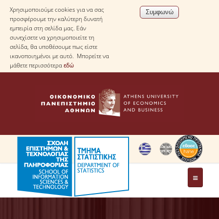
Χρησιμοποιούμε cookies για να σας
προσφέρουμε την καλύτερη δυνατή
εμπειρία στη σελίδα μας. Εάν
συνεχίσετε να χρησιμοποιείτε τη
σελίδα, θα υποθέσουμε πως είστε
ικανοποιημένοι με αυτό. Μπορείτε να
μάθετε περισσότερα
εδώ
ΤΟ ΤΜΗΜΑ
ΜΕ ΜΙΑ ΜΑΤΙΑ