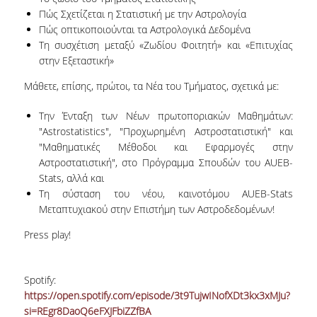
Πώς Σχετίζεται η Στατιστική με την Αστρολογία
ΩΡΕΣ ΓΡΑΦΕΙΟΥ
Πώς oπτικοποιούνται τα Αστρολογικά Δεδομένα
Τη συσχέτιση μεταξύ «Ζωδίου Φοιτητή» και «Επιτυχίας
ΠΡΟΠΤΥΧΙΑΚΕΣ ΣΠΟΥΔΕΣ
στην Εξεταστική»
Μάθετε, επίσης, πρώτοι, τα Νέα του Τμήματος, σχετικά με:
ΠΡΟΓΡΑΜΜΑ ΣΠΟΥΔΩΝ
ΟΔΗΓΟΣ ΣΠΟΥΔΩΝ
Την Ένταξη των Νέων πρωτοποριακών Μαθημάτων:
"Astrostatistics", "Προχωρημένη Αστροστατιστική" και
"Μαθηματικές Μέθοδοι και Εφαρμογές στην
ΟΔΗΓΟΣ ΣΠΟΥΔΩΝ 2025-26
Αστροστατιστική", στο Πρόγραμμα Σπουδών του AUEB-
Stats, αλλά και
ΠΑΛΑΙΟΤΕΡΟΙ ΟΔΗΓΟΙ ΣΠΟΥΔΩΝ
Τη σύσταση του νέου, καινοτόμου AUEB-Stats
Μεταπτυχιακού στην Επιστήμη των Αστροδεδομένων!
ΜΑΘΗΜΑΤΑ
Press play!
ΜΑΘΗΜΑΤΑ ΠΡΟΓΡΑΜΜΑΤΟΣ
ΣΠΟΥΔΩΝ
Spotify:
ΜΑΘΗΜΑΤΑ ΕΛΕΥΘΕΡΗΣ
https://open.spotify.com/episode/3t9TujwINofXDt3kx3xMJu?
ΕΠΙΛΟΓΗΣ ΑΠΟ ΑΛΛΑ ΤΜΗΜΑΤΑ
si=REgr8DaoQ6eFXJFbiZZfBA