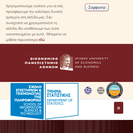
Χρησιμοποιούμε cookies για να σας
προσφέρουμε την καλύτερη δυνατή
εμπειρία στη σελίδα μας. Εάν
συνεχίσετε να χρησιμοποιείτε τη
σελίδα, θα υποθέσουμε πως είστε
ικανοποιημένοι με αυτό. Μπορείτε να
μάθετε περισσότερα
εδώ
ΤΟ ΤΜΗΜΑ
ΜΕ ΜΙΑ ΜΑΤΙΑ