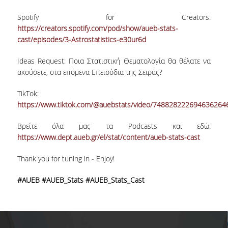
ΚΥΚΛΟΙ ΜΑΘΗΜΑΤΩΝ
Spotify for Creators:
https://creators.spotify.com/pod/show/aueb-stats-
ΠΕΡΙΓΡΑΜΜΑΤΑ ΜΑΘΗΜΑΤΩΝ
cast/episodes/3-Astrostatistics-e30ur6d
Ideas Request: Ποια Στατιστική Θεματολογία θα θέλατε να
ΑΛΛΑ ΣΤΟΙΧΕΙΑ
ακούσετε, στα επόμενα Επεισόδια της Σειράς?
ΔΙΠΛΩΜΑΤΙΚΗ ΕΡΓΑΣΙΑ
TikTok:
https://www.tiktok.com/@auebstats/video/748828222694636264
ΠΡΑΚΤΙΚΗ ΑΣΚΗΣΗ
Βρείτε όλα μας τα Podcasts και εδώ:
ΠΡΟΓΡΑΜΜΑ ERASMUS
https://www.dept.aueb.gr/el/stat/content/aueb-stats-cast
ΑΝΤΙΣΤΟΙΧΙΕΣ ΤΜΗΜΑΤΩΝ ΑΕΙ
Thank you for tuning in - Enjoy!
ΑΚΑΔ. ΕΤΟΥΣ 2026-27
#AUEB
#AUEB_Stats
#AUEB_Stats_Cast
ΚΑΤΑΤΑΚΤΗΡΙΕΣ ΕΞΕΤΑΣΕΙΣ
ΣΥΜΒΟΥΛΟΙ ΚΑΘΗΓΗΤΕΣ
ΠΑΙΔΑΓΩΓΙΚΗ ΕΠΑΡΚΕΙΑ