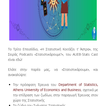
ΑΝΘΡΩΠΙΝΟ ΔΥΝΑΜΙΚΟ
ΜΕΛΗ ΔΕΠ
ΕΡΓΑΣΤΗΡΙΑΚΟ ΔΙΔΑΚΤΙΚΟ ΠΡΟΣΩΠΙΚΟ
(Ε.ΔΙ.Π.)
ΕΙΔΙΚΟ ΤΕΧΝΙΚΟ ΕΡΓΑΣΤΗΡΙΑΚΟ ΠΡΟΣΩΠΙΚΟ
(Ε.Τ.Ε.Π)
Το Τρίτο Επεισόδιο, «Η Στατιστική Κοιτάζει τ’ Άστρα», της
ΔΙΟΙΚΗΤΙΚΟ ΠΡΟΣΩΠΙΚΟ
Σειράς Podcasts «Στατιστικάρουμε?», του AUEB-Stats Cast
είναι εδώ!
ΜΕΤΑΔΙΔΑΚΤΟΡΕΣ
ΕΠΙΤΙΜΟΙ ΔΙΔΑΚΤΟΡΕΣ
Ελάτε στην παρέα μας, να «Στατιστικάρουμε», και
ανακαλύψτε:
ΜΗΤΡΩΑ ΤΜΗΜΑΤΟΣ
Την πρόσφατη Έρευνα του
Department of Statistics,
ΑΠΟΧΩΡΗΣΑΝΤΕΣ ΚΑΘΗΓΗΤΕΣ
Athens University of Economics and Business
, σχετικά με
την επίδραση των ζωδίων, στην παραγωγή Έρευνας στον
ΠΡΟΚΗΡΥΞΕΙΣ ΑΠΟΚΤΗΣΗΣ ΑΚΑΔΗΜΑΪΚΗΣ
χώρο της Στατιστικής
ΕΜΠΕΙΡΙΑΣ
Το ζώδιο του Τμήματος Στατιστικής