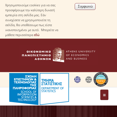
Χρησιμοποιούμε cookies για να σας
προσφέρουμε την καλύτερη δυνατή
εμπειρία στη σελίδα μας. Εάν
συνεχίσετε να χρησιμοποιείτε τη
σελίδα, θα υποθέσουμε πως είστε
ικανοποιημένοι με αυτό. Μπορείτε να
μάθετε περισσότερα
εδώ
ΤΟ ΤΜΗΜΑ
ΜΕ ΜΙΑ ΜΑΤΙΑ