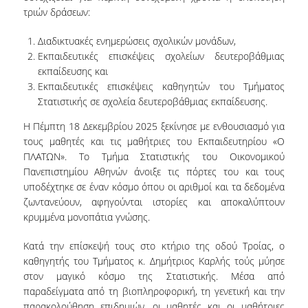
τριών δράσεων:
ΕΡΓΑΣΤΗΡΙΟ ΣΤΑΤΙΣΤΙΚΗΣ ΜΕΘΟΔΟΛΟΓΙΑΣ
Διαδικτυακές ενημερώσεις σχολικών μονάδων,
ΕΡΓΑΣΤΗΡΙΟ ΥΠΟΛΟΓΙΣΤΙΚΗΣ ΚΑΙ
Εκπαιδευτικές επισκέψεις σχολείων δευτεροβάθμιας
ΜΠΕΫΖΙΑΝΗΣ ΣΤΑΤΙΣΤΙΚΗΣ
εκπαίδευσης και
ΕΡΓΑΣΤΗΡΙΟ ΣΤΟΧΑΣΤΙΚΗΣ
Εκπαιδευτικές επισκέψεις καθηγητών του Τμήματος
ΜΟΝΤΕΛΟΠΟΙΗΣΗΣ ΚΑΙ ΕΦΑΡΜΟΓΩΝ
Στατιστικής σε σχολεία δευτεροβάθμιας εκπαίδευσης.
Η Πέμπτη 18 Δεκεμβρίου 2025 ξεκίνησε με ενθουσιασμό για
ΥΠΗΡΕΣΙΑ ΣΥΜΒΟΥΛΟΥ ΨΥΧΙΚΗΣ ΥΓΕΙΑΣ
τους μαθητές και τις μαθήτριες του Εκπαιδευτηρίου «Ο
CALENDARS
ΠΛΑΤΩΝ». Το Τμήμα Στατιστικής του Οικονομικού
Πανεπιστημίου Αθηνών άνοιξε τις πόρτες του και τους
EVENT CALENDAR
υποδέχτηκε σε έναν κόσμο όπου οι αριθμοί και τα δεδομένα
ζωντανεύουν, αφηγούνται ιστορίες και αποκαλύπτουν
CALENDAR ΕΡΓΑΣΤΗΡΙΟΥ ΑΝΤΩΝΙΑΔΟΥ
κρυμμένα μονοπάτια γνώσης.
SOCIAL MEDIA
Κατά την επίσκεψή τους στο κτήριο της οδού Τροίας, ο
καθηγητής του Τμήματος κ. Δημήτριος Καρλής τούς μύησε
ΣΧΟΛΗ ΕΠΙΣΤΗΜΩΝ ΚΑΙ ΤΕΧΝΟΛΟΓΙΑΣ ΤΗΣ
στον μαγικό κόσμο της Στατιστικής. Μέσα από
ΠΛΗΡΟΦΟΡΙΑΣ
παραδείγματα από τη βιοπληροφορική, τη γενετική και την
παρακολούθηση επιδημιών, οι μαθητές και οι μαθήτριες