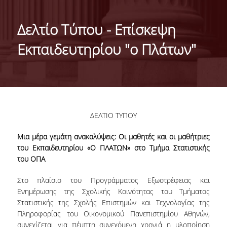
ΙΣΤΟΡΙΚΟ
Δελτίο Τύπου - Επίσκεψη
ΔΙΟΙΚΗΣΗ ΤΟΥ ΤΜΗΜΑΤΟΣ
Εκπαιδευτηρίου "ο Πλάτων"
ΣΥΝΕΛΕΥΣΗ ΤΜΗΜΑΤΟΣ
ΔΙΑΚΡΙΣΕΙΣ ΤΟΥ ΤΜΗΜΑΤΟΣ
ΔΙΕΘΝΕΙΣ KΑΤΑΤΑΞΕΙΣ
ΔΕΛΤΙΟ ΤΥΠΟΥ
QSRANKINGS 2022
Μια μέρα γεμάτη ανακαλύψεις: Οι μαθητές και οι μαθήτριες
ACADEMIC REPUTATION QS2022
του Εκπαιδευτηρίου «Ο ΠΛΑΤΩΝ» στο Τμήμα Στατιστικής
του ΟΠΑ
ΔΡΑΣΕΙΣ
Στο πλαίσιο του Προγράμματος Εξωστρέφειας και
ΕΡΓΑΣΤΗΡΙΑ
Ενημέρωσης της Σχολικής Κοινότητας του Τμήματος
Στατιστικής της Σχολής Επιστημών και Τεχνολογίας της
ΕΡΓΑΣΤΗΡΙΟ ΕΦΑΡΜΟΣΜΕΝΗΣ ΣΤΑΤΙΣΤΙΚΗΣ,
Πληροφορίας του Οικονομικού Πανεπιστημίου Αθηνών,
ΠΙΘΑΝΟΤΗΤΩΝ ΚΑΙ ΑΝΑΛΥΣΗΣ ΔΕΔΟΜΕΝΩΝ
συνεχίζεται για πέμπτη συνεχόμενη χρονιά η υλοποίηση