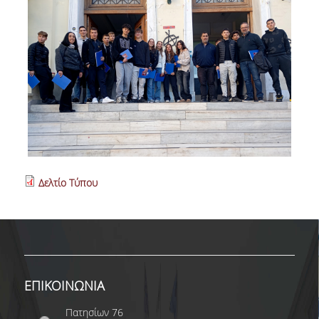
ΩΡΕΣ ΓΡΑΦΕΙΟΥ
ΠΡΟΠΤΥΧΙΑΚΕΣ ΣΠΟΥΔΕΣ
ΠΡΟΓΡΑΜΜΑ ΣΠΟΥΔΩΝ
ΟΔΗΓΟΣ ΣΠΟΥΔΩΝ
ΟΔΗΓΟΣ ΣΠΟΥΔΩΝ 2025-26
ΠΑΛΑΙΟΤΕΡΟΙ ΟΔΗΓΟΙ ΣΠΟΥΔΩΝ
Δελτίο Τύπου
ΜΑΘΗΜΑΤΑ
ΜΑΘΗΜΑΤΑ ΠΡΟΓΡΑΜΜΑΤΟΣ
ΣΠΟΥΔΩΝ
ΕΠΙΚΟΙΝΩΝΙΑ
ΜΑΘΗΜΑΤΑ ΕΛΕΥΘΕΡΗΣ
ΕΠΙΛΟΓΗΣ ΑΠΟ ΑΛΛΑ ΤΜΗΜΑΤΑ
Πατησίων 76