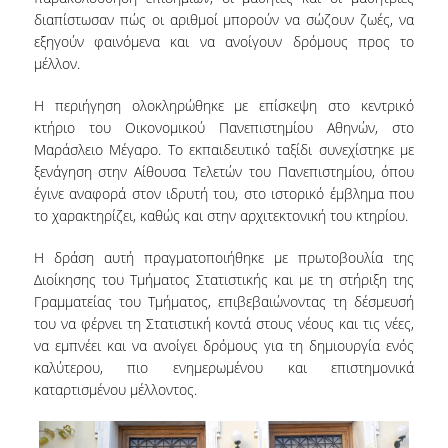
ΑΝΘΡΩΠΙΝΟ ΔΥΝΑΜΙΚΟ
διαπίστωσαν πώς οι αριθμοί μπορούν να σώζουν ζωές, να
εξηγούν φαινόμενα και να ανοίγουν δρόμους προς το
ΜΕΛΗ ΔΕΠ
μέλλον.
ΕΡΓΑΣΤΗΡΙΑΚΟ ΔΙΔΑΚΤΙΚΟ ΠΡΟΣΩΠΙΚΟ
Η περιήγηση ολοκληρώθηκε με επίσκεψη στο κεντρικό
(Ε.ΔΙ.Π.)
κτήριο του Οικονομικού Πανεπιστημίου Αθηνών, στο
Μαράσλειο Μέγαρο. Το εκπαιδευτικό ταξίδι συνεχίστηκε με
ΕΙΔΙΚΟ ΤΕΧΝΙΚΟ ΕΡΓΑΣΤΗΡΙΑΚΟ ΠΡΟΣΩΠΙΚΟ
(Ε.Τ.Ε.Π)
ξενάγηση στην Αίθουσα Τελετών του Πανεπιστημίου, όπου
έγινε αναφορά στον ιδρυτή του, στο ιστορικό έμβλημα που
ΔΙΟΙΚΗΤΙΚΟ ΠΡΟΣΩΠΙΚΟ
το χαρακτηρίζει, καθώς και στην αρχιτεκτονική του κτηρίου.
ΜΕΤΑΔΙΔΑΚΤΟΡΕΣ
Η δράση αυτή πραγματοποιήθηκε με πρωτοβουλία της
Διοίκησης του Τμήματος Στατιστικής και με τη στήριξη της
ΕΠΙΤΙΜΟΙ ΔΙΔΑΚΤΟΡΕΣ
Γραμματείας του Τμήματος, επιβεβαιώνοντας τη δέσμευσή
του να φέρνει τη Στατιστική κοντά στους νέους και τις νέες,
ΜΗΤΡΩΑ ΤΜΗΜΑΤΟΣ
να εμπνέει και να ανοίγει δρόμους για τη δημιουργία ενός
καλύτερου, πιο ενημερωμένου και επιστημονικά
ΑΠΟΧΩΡΗΣΑΝΤΕΣ ΚΑΘΗΓΗΤΕΣ
καταρτισμένου μέλλοντος.
ΠΡΟΚΗΡΥΞΕΙΣ ΑΠΟΚΤΗΣΗΣ ΑΚΑΔΗΜΑΪΚΗΣ
ΕΜΠΕΙΡΙΑΣ